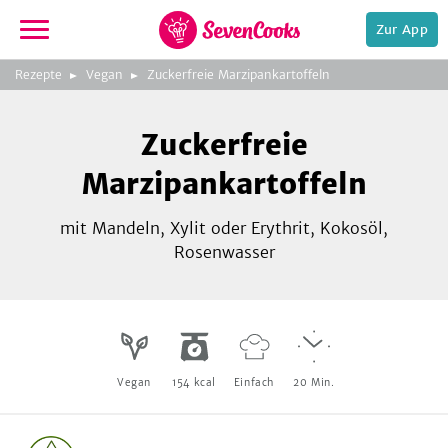
Zur App
zeigen
3
zur
Rezepte
Vegan
Zuckerfreie Marzipankartoffeln
Bild
Startseite
Foto:
Foto:
Foto:
SevenCooks
SevenCooks
SevenCooks
Bild
2
Zuckerfreie
zeigen
Marzipankartoffeln
mit Mandeln, Xylit oder Erythrit, Kokosöl,
Rosenwasser
e,
Vegan
154
kcal
Einfach
20
Min.