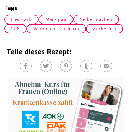
Tags
Low Carb
Marzipan
Selbermachen
Süß
Weihnachtsbäckerei
Zuckerfrei
Teile dieses Rezept:
Auf
Auf
Auf
Auf
E-
Facebook
Twitter
Pinterest
Tumblr
Mail
teilen
teilen
teilen
teilen