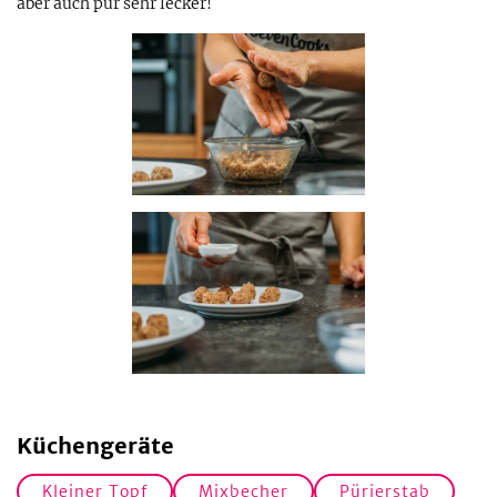
aber auch pur sehr lecker!
Küchengeräte
Kleiner Topf
Mixbecher
Pürierstab