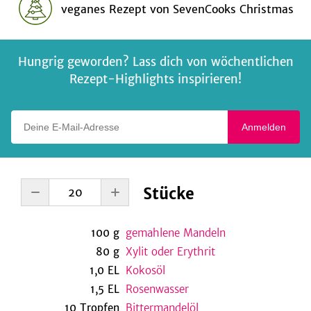
veganes Rezept
von
SevenCooks Christmas
Hungrig geworden? Lass dich von wöchentlichen
Rezept-Highlights inspirieren!
Deine E-Mail-Adresse
Anmelden
Stücke
100
g
gemahlene Mandeln
80
g
Xylit oder Erythrit
1,0
EL
Kokosöl
1,5
EL
Rosenwasser
10
Tropfen
Bittermandelöl