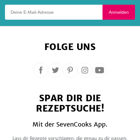
Deine E-Mail-Adresse
Anmelden
FOLGE UNS
Folge
Folge
Folge
Folge
Folge
uns
uns
uns
uns
uns
auf
auf
auf
auf
auf
SPAR DIR DIE
Facebook
Twitter
Pinterest
Instagram
YouTube
REZEPTSUCHE!
Mit der SevenCooks App.
Lass dir Rezepte vorschlagen, die genau zu dir passen.