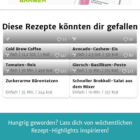
Diese Rezepte könnten dir gefallen
73
66
Cold
Avocado-
Foto:
SevenCooks
Foto:
SevenCooks
Cold Brew Coffee
Avocado-Cashew-Eis
Brew
Cashew-
Einfach
|
12,2
Std.
|
1
kcal
Einfach
|
2,3
Std.
|
331
kcal
441
80
Coffee
Eis
Tomaten-
Giersch-
Foto:
SevenCooks
Foto:
SevenCooks
Tomaten-Reis
Giersch-Basilikum-Pesto
Reis
Basilikum-
Einfach
|
30
Min.
|
490
kcal
Einfach
|
15
Min.
|
315
kcal
323
413
Pesto
Zuckerarme
Schneller
Foto:
SevenCooks
Foto:
SevenCooks
Zuckerarme Bärentatzen
Schneller Brokkoli-Salat aus
Bärentatzen
Brokkoli-
dem Mixer
Einfach
|
35
Min.
|
244
kcal
Einfach
|
10
Min.
|
337
kcal
Salat
aus
dem
Mixer
Hungrig geworden? Lass dich von wöchentlichen
Rezept-Highlights inspirieren!