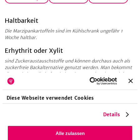
Haltbarkeit
Die Marzipankartoffeln sind im Kühlschrank ungefähr 1
Woche haltbar.
Erhythrit oder Xylit
sind Zuckeraustauschstoffe und können durchaus auch als
zuckerfreie Backalternative genutzt werden. Man bekommt
diese mittlerweile in fast jedem Supermarkt oder auch in
Drogerien.
Rosenwasser bekommst du in der Apotheke. Du kannst es
Diese Webseite verwendet Cookies
auch durch Wasser ersetzen, aber für das perfekte
Marzipanaroma ist Rosenwasser unersetzlich!
Details
Das könnte dir auch gefallen!
Marzipanliebhaber sollten auch mal die richtig leckeren
Alle zulassen
Bethmännchen
probieren. Ein fast vergessener Plätzchen-