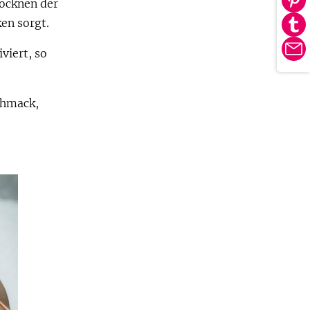
rocknen der
Au
tei
en sorgt.
Pin
Au
tei
Tu
viert, so
E-
tei
Ma
chmack,