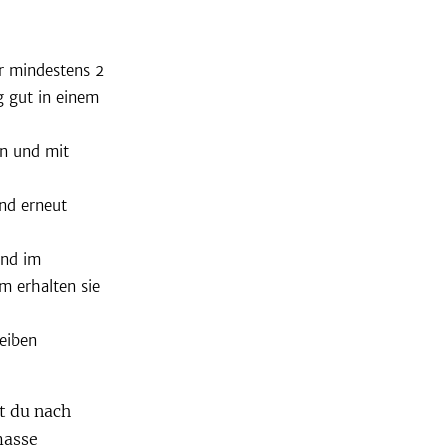
r mindestens 2
g gut in einem
n und mit
nd erneut
und im
m erhalten sie
eiben
t du nach
masse