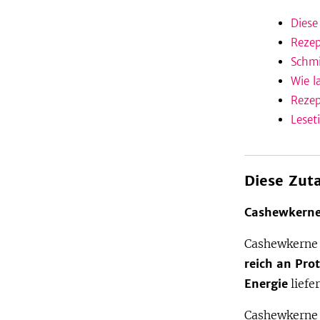
Diese
Rezep
Schmi
Wie l
Rezep
Leset
Diese Zut
Cashewkerne
Cashewkerne e
reich an Pro
Energie
liefe
Cashewkerne 