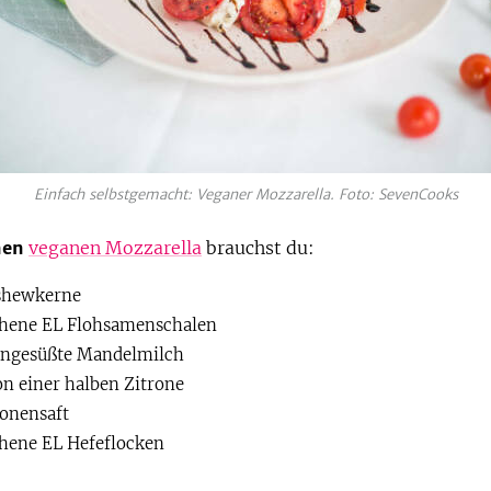
Einfach selbstgemacht: Veganer Mozzarella. Foto: SevenCooks
nen
veganen Mozzarella
brauchst du:
shewkerne
chene EL Flohsamenschalen
ungesüßte Mandelmilch
on einer halben Zitrone
ronensaft
chene EL Hefeflocken