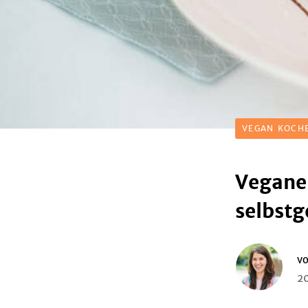
VEGAN KOCH
Veganer
selbst
v
20