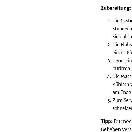
Zubereitung
:
Die Cash
Stunden 
Sieb abtr
Die Floh
einem Pü
Dann Zit
pürieren.
Die Masse
Kühlschra
am Ende 
Zum Serv
schneide
Tipp:
Du möch
Belieben ver