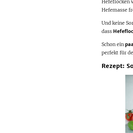
Hefeflocken 
Hefemasse fr
Und keine So
dass
Hefeflo
Schon ein
paa
perfekt für 
Rezept: S