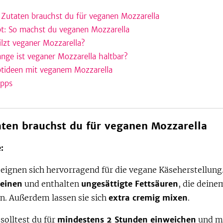
 Zutaten brauchst du für veganen Mozzarella
t: So machst du veganen Mozzarella
lzt veganer Mozzarella?
ange ist veganer Mozzarella haltbar?
tideen mit veganem Mozzarella
ipps
aten brauchst du für veganen Mozzarella
:
ignen sich hervorragend für die vegane Käseherstellung.
teinen
und enthalten
ungesättigte Fettsäuren
, die deine
rn. Außerdem lassen sie sich
extra cremig mixen
.
solltest du für
mindestens 2 Stunden einweichen
und mi