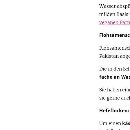
Wasser abspül
milden Basis
veganen Par
Flohsamensc
Flohsamensch
Pakistan ang
Die in den Sc
fache an Was
Sie haben ein
sie gerne auc
Hefeflocken:
Um einen
kä