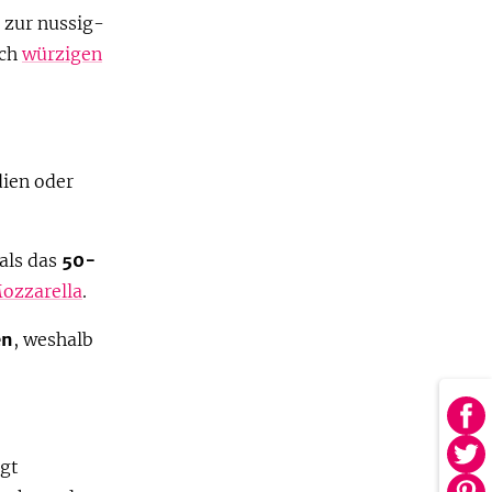
 zur nussig-
uch
würzigen
dien oder
als das
50-
Mozzarella
.
en
, weshalb
Au
Fa
Au
ngt
tei
Twi