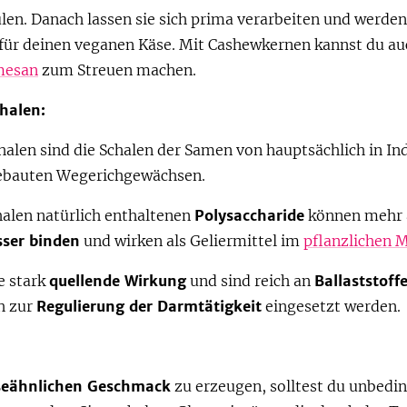
en. Danach lassen sie sich prima verarbeiten und werden
 für deinen veganen Käse. Mit Cashewkernen kannst du a
mesan
zum Streuen machen.
halen:
alen sind die Schalen der Samen von hauptsächlich in In
ebauten Wegerichgewächsen.
halen natürlich enthaltenen
Polysaccharide
können mehr 
ser binden
und wirken als Geliermittel im
pflanzlichen 
e stark
quellende Wirkung
und sind reich an
Ballaststoff
h zur
Regulierung der Darmtätigkeit
eingesetzt werden.
seähnlichen Geschmack
zu erzeugen, solltest du unbedi