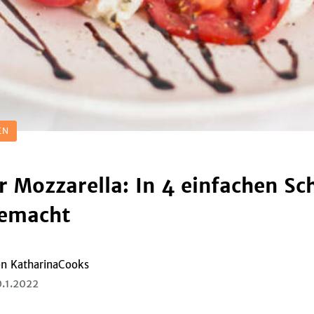
EN
 Mozzarella: In 4 einfachen Sch
gemacht
on
KatharinaCooks
.1.2022