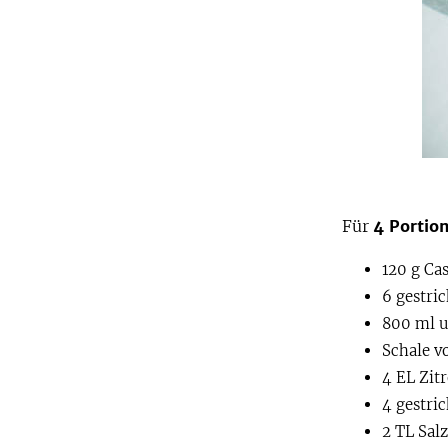
Für
4 Portio
120 g Ca
6 gestri
800 ml 
Schale v
4 EL Zit
4 gestri
2 TL Salz