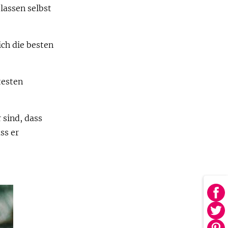
lassen selbst
ich die besten
testen
 sind, dass
ss er
Au
Fa
Au
tei
Twi