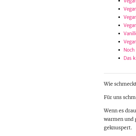
Vegan
Vega
Vegan
Vegan
Vanil
Vegan
Noch
Das k
Wie schmeckt
Für uns schm
Wenn es drauß
warmen und g
geknuspert.