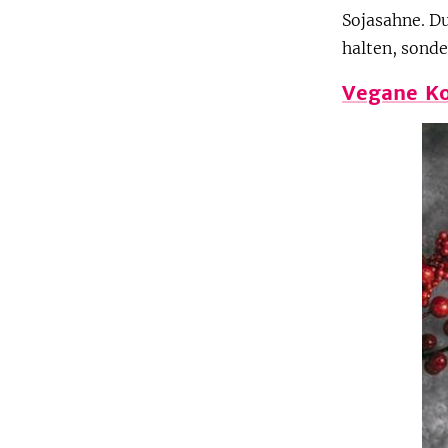
Sojasahne. D
halten, sond
Vegane K