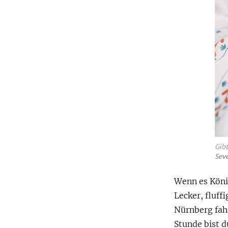
Gibt
Sev
Wenn es König
Lecker, fluff
Nürnberg fahr
Stunde bist 