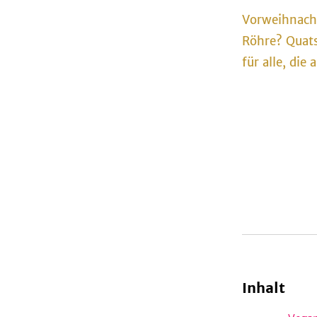
Vorweihnacht
Röhre? Quats
für alle, di
Inhalt