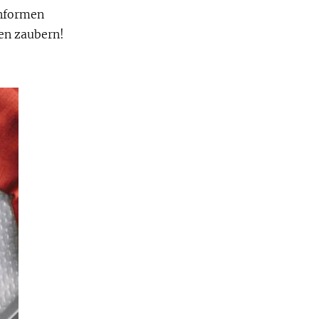
enformen
en zaubern!