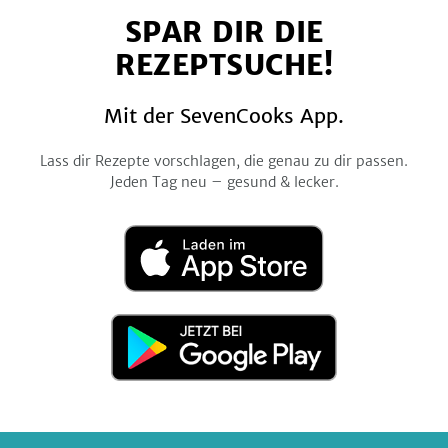
auf
auf
auf
auf
auf
SPAR DIR DIE
Facebook
Twitter
Pinterest
Instagram
YouTube
REZEPTSUCHE!
Mit der SevenCooks App.
Lass dir Rezepte vorschlagen, die genau zu dir passen.
Jeden Tag neu – gesund & lecker.
Laden
im
App
Store
Jetzt
bei
Google
Play