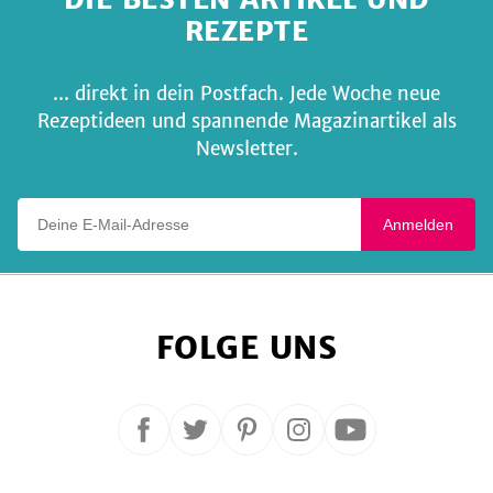
REZEPTE
... direkt in dein Postfach. Jede Woche neue
Rezeptideen und spannende Magazinartikel als
Newsletter.
Deine E-Mail-Adresse
Anmelden
FOLGE UNS
Folge
Folge
Folge
Folge
Folge
uns
uns
uns
uns
uns