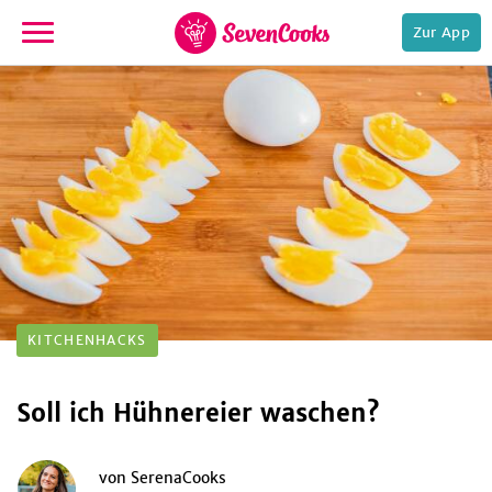
Zur App
zur
Startseite
e,
KITCHENHACKS
Soll ich Hühnereier waschen?
von
SerenaCooks