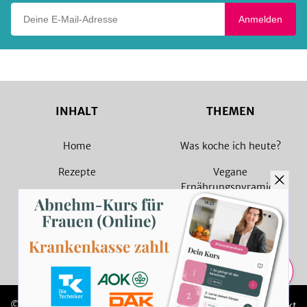
Deine E-Mail-Adresse
Anmelden
INHALT
THEMEN
Home
Was koche ich heute?
Rezepte
Vegane
Ernährungspyramide
Magazin
Vegane Rezepte
Sammlungen
Vegetarische Rezepte
Rezept Suche
Teilen
© 2026 SevenCooks
Impressum
Kontakt