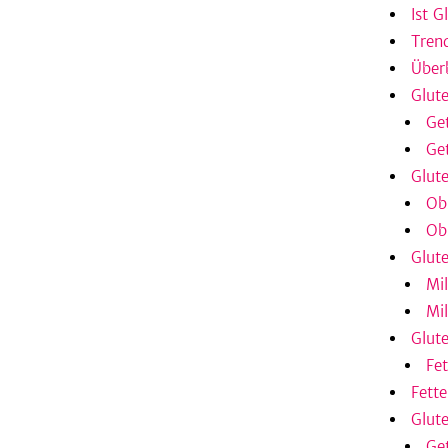
Ist G
Trend
Überb
Glute
Ge
Ge
Glut
Ob
Ob
Glut
Mi
Mi
Glute
Fe
Fett
Glut
Ge