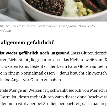
ht satt und ist glutenfrei: Südamerikanische Quinoa-Bowl.
Foto:
enCooks
 allgemein gefährlich?
ist weder gefährlich noch ungesund
. Dass Gluten derzei
ten Licht steht, liegt daran, dass das Klebereiweiß vom 
ut werden kann. Bedeutet, der Darm kann Gluten aufnehm
se in einem Normalmaß essen – dann braucht ein Mensch
 keine Angst vor Gluten zu haben.
male Menge an Weizen ist, schwankt jedoch von Mensch 
 Darm ist, desto mehr Gluten kann dieser ohne Beschwer
llgemein wird aber bei Studien beobachtet, dass man in 