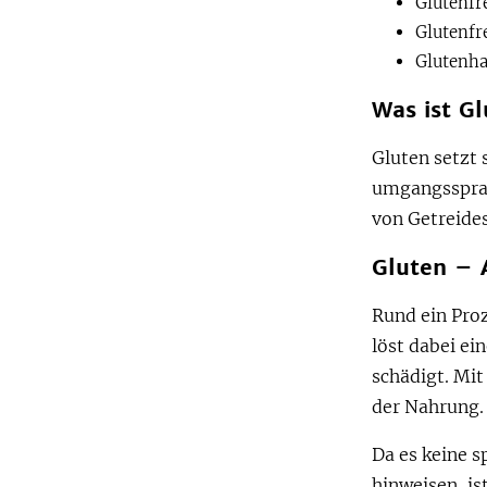
Glutenfr
Glutenfr
Glutenha
Was ist Gl
Gluten setzt 
umgangsspra
von Getreides
Gluten – 
Rund ein Pro
löst dabei e
schädigt. Mit
der Nahrung.
Da es keine s
hinweisen, is