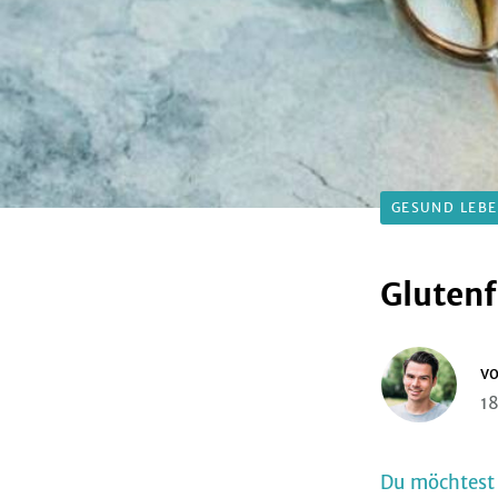
GESUND LEB
Glutenf
v
18
Du möchtest 