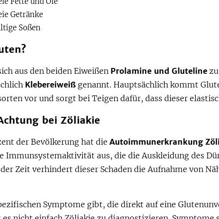
eie Fette und Öle
eie Getränke
ltige Soßen
uten?
sich aus den beiden Eiweißen
Prolamine und Gluteline
zu
chlich
Klebereiweiß
genannt. Hauptsächlich kommt Glut
orten vor und sorgt bei Teigen dafür, dass dieser elastisc
Achtung bei Zöliakie
zent der Bevölkerung hat die
Autoimmunerkrankung Zöli
ine Immunsystemaktivität aus, die die Auskleidung des D
 der Zeit verhindert dieser Schaden die Aufnahme von Nä
pezifischen Symptome gibt, die direkt auf eine Glutenunv
t es nicht einfach Zöliakie zu diagnostizieren. Symptome 