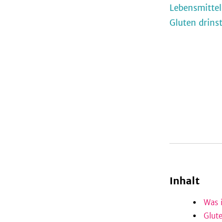
Lebensmittel
Gluten drins
Inhalt
Was i
Glut