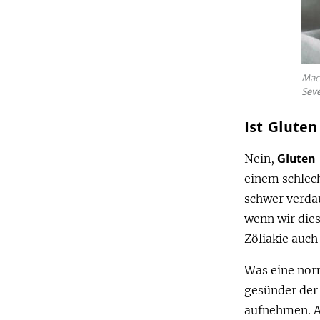
Mac
Sev
Ist Gluten
Nein,
Gluten 
einem schlech
schwer verda
wenn wir die
Zöliakie auch
Was eine nor
gesünder der
aufnehmen. A