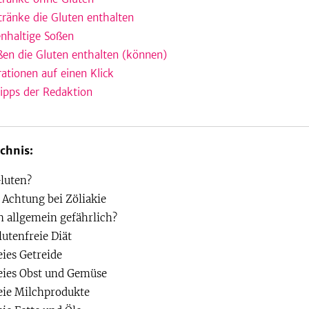
tränke die Gluten enthalten
enhaltige Soßen
ßen die Gluten enthalten (können)
rationen auf einen Klick
tipps der Redaktion
chnis:
Gluten?
 Achtung bei Zöliakie
en allgemein gefährlich?
lutenfreie Diät
eies Getreide
eies Obst und Gemüse
eie Milchprodukte