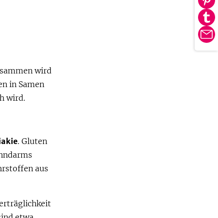
Au
tei
Pin
Au
tei
Tu
E-
tei
Ma
sammen wird
en in Samen
h wird.
akie
. Gluten
ünndarms
hrstoffen aus
erträglichkeit
sind etwa