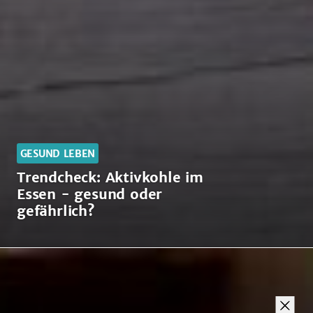
GESUND LEBEN
Trendcheck: Aktivkohle im
Essen - gesund oder
gefährlich?
Trendcheck:
Aktivkohle
im
Essen