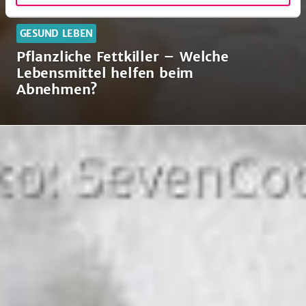
GESUND LEBEN
Pflanzliche Fettkiller – Welche
Lebensmittel helfen beim
Abnehmen?
Pflanzliche
Fettkiller
–
Welche
Lebensmittel
helfen
beim
Abnehmen?