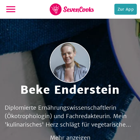
Zur App
zur
Startseite
Beke Enderstein
e,
Diplomierte Ernährungswissenschaftlerin
(Ökotrophologin) und Fachredakteurin. Mein
'kulinarisches' Herz schlägt für vegetarische
und vegane Rezepte. Ich liebe solche Gerichte
Mehr anzeigen