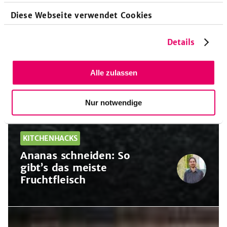
Diese Webseite verwendet Cookies
Details
Alle zulassen
Nur notwendige
KITCHENHACKS
Ananas schneiden: So
gibt’s das meiste
Fruchtfleisch
Ananas
schneiden: