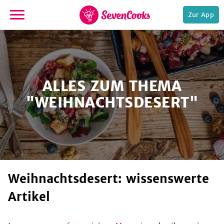
Zur App
zur
Startseite
ALLES ZUM THEMA
"WEIHNACHTSDESERT"
e,
Weihnachtsdesert: wissenswerte
Artikel