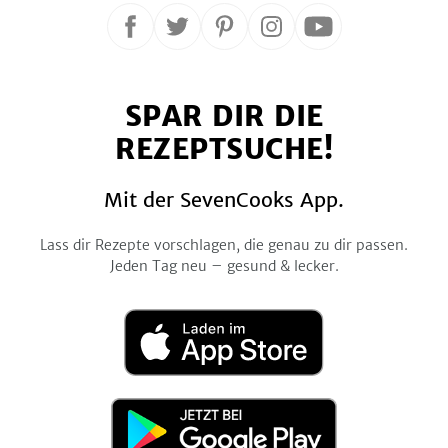
Folge
Folge
Folge
Folge
Folge
uns
uns
uns
uns
uns
auf
auf
auf
auf
auf
SPAR DIR DIE
Facebook
Twitter
Pinterest
Instagram
YouTube
REZEPTSUCHE!
Mit der SevenCooks App.
Lass dir Rezepte vorschlagen, die genau zu dir passen.
Jeden Tag neu – gesund & lecker.
Laden
im
App
Store
Jetzt
bei