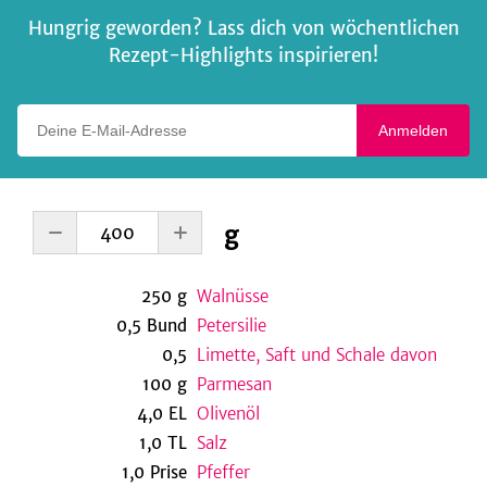
Hungrig geworden? Lass dich von wöchentlichen
Rezept-Highlights inspirieren!
Deine E-Mail-Adresse
Anmelden
g
250
g
Walnüsse
0,5
Bund
Petersilie
0,5
Limette, Saft und Schale davon
100
g
Parmesan
4,0
EL
Olivenöl
1,0
TL
Salz
1,0
Prise
Pfeffer