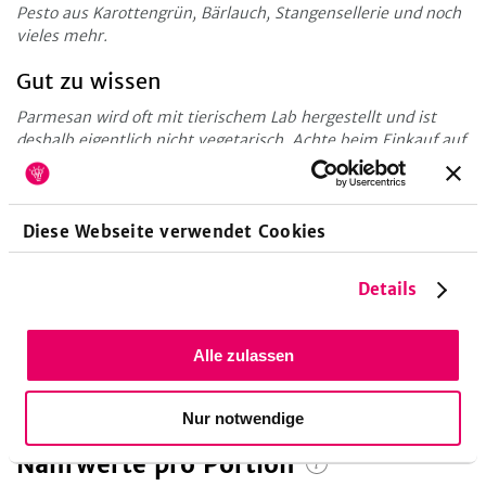
Pesto aus Karottengrün, Bärlauch, Stangensellerie und noch
vieles mehr.
Gut zu wissen
Parmesan wird oft mit tierischem Lab hergestellt und ist
deshalb eigentlich nicht vegetarisch. Achte beim Einkauf auf
Parmesan, der mit mikrobiellem Lab produziert wurde! So
kannst du sicher sein, dass du auch wirklich vegetarischen
Parmesan verwendest.
Diese Webseite verwendet Cookies
Zubereitungsdauer
Details
15
Minuten
Vorbereitungszeit
Alle zulassen
Nur notwendige
Nährwerte pro Portion