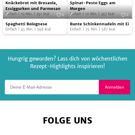
Knäckebrot
Spinat-
Foto:
SevenCooks
Foto:
SevenCooks
Knäckebrot mit Bresaola,
Spinat-Pesto Eggs am
Pesto
mit
Pesto
Essiggurken und Parmesan
Morgen
Einfach
|
10
Min.
|
391
kcal
Einfach
|
10
Min.
|
347
kcal
Bresaola,
Eggs
0
0
Spaghetti
Bunte
Essiggurken
Foto:
SevenCooks
am
Foto:
SevenCooks
Spaghetti Bolognese
Bunte Schinkennudeln mit Ei
Bolognese
Schinkennudeln
und
Morgen
Einfach
|
45
Min.
|
398
kcal
Einfach
|
25
Min.
|
587
kcal
mit
Parmesan
Ei
Hungrig geworden? Lass dich von wöchentlichen
Rezept-Highlights inspirieren!
Deine E-Mail-Adresse
Anmelden
FOLGE UNS