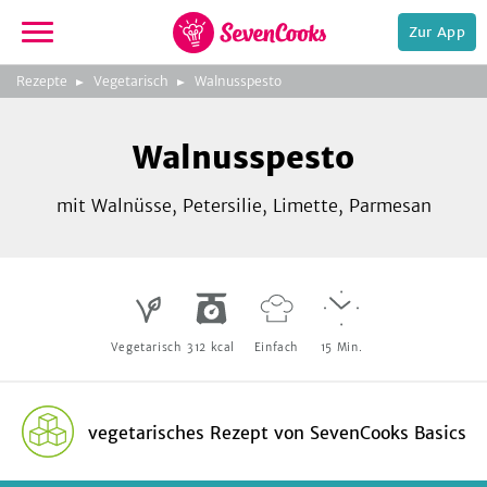
Zur App
zeigen
3
zur
Rezepte
Vegetarisch
Walnusspesto
Bild
Startseite
Foto:
Foto:
Foto:
SevenCooks
SevenCooks
SevenCooks
Bild
2
Walnusspesto
zeigen
mit Walnüsse, Petersilie, Limette, Parmesan
e,
Vegetarisch
312
kcal
Einfach
15
Min.
vegetarisches Rezept
von
SevenCooks Basics