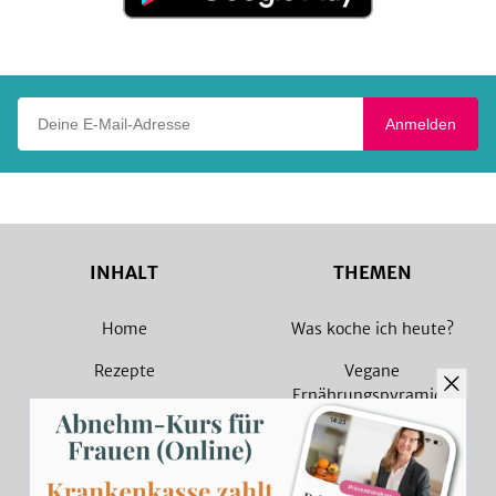
Google
Play
Deine E-Mail-Adresse
Anmelden
INHALT
THEMEN
Home
Was koche ich heute?
Rezepte
Vegane
Ernährungspyramide
Magazin
Vegane Rezepte
Sammlungen
Vegetarische Rezepte