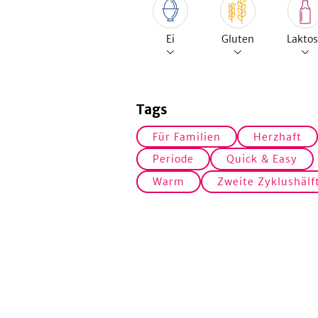
Ei
Gluten
Lakto
Tags
Für Familien
Herzhaft
Periode
Quick & Easy
Warm
Zweite Zyklushälf