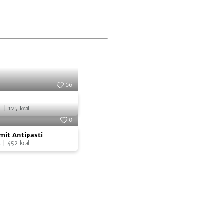
66
Foto:
SevenCooks
.
|
125
kcal
0
Foto:
SevenCooks
mit Antipasti
.
|
452
kcal