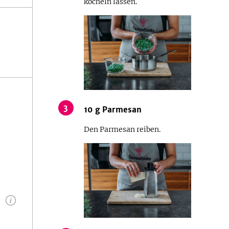
köcheln lassen.
3
10
g
Parmesan
Den Parmesan reiben.
n