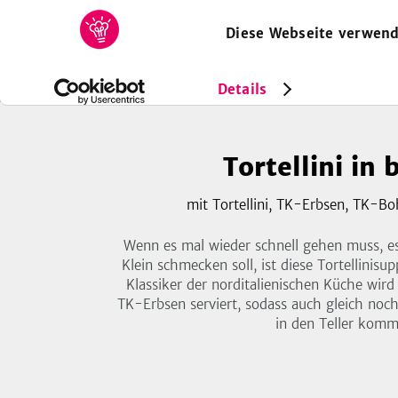
Diese Webseite verwend
HOME
REZEPTE
SAMMLUNGEN
MAGAZIN
Rezepte
Vegetarisch
Tortellini in brodo
Details
Tortellini in 
mit Tortellini, TK-Erbsen, TK-B
Wenn es mal wieder schnell gehen muss, e
Klein schmecken soll, ist diese Tortellinisu
Klassiker der norditalienischen Küche wir
TK-Erbsen serviert, sodass auch gleich noch
in den Teller komm