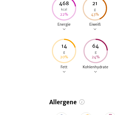
468
21
kcal
g
22
%
43
%
Energie
Eiweiß
14
64
g
g
20
%
24
%
Fett
Kohlenhydrate
Allergene