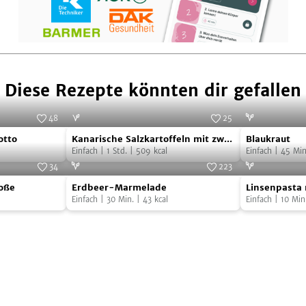
Diese Rezepte könnten dir gefallen
48
25
Kanarische
Blaukraut
 www.myshoots.de
Foto:
Andreas Fahrni
otto
Kanarische Salzkartoffeln mit zwei
Blaukraut
Salzkartoffeln
Saucen
Einfach
|
1
Std.
|
509
kcal
Einfach
|
45
Min
mit
34
223
Erdbeer-
Linsenpasta
zwei
Foto:
SevenCooks
Foto:
SevenCooks
oße
Erdbeer-Marmelade
Linsenpasta 
Marmelade
mit
Saucen
Einfach
|
30
Min.
|
43
kcal
Einfach
|
10
Min
Antipasti