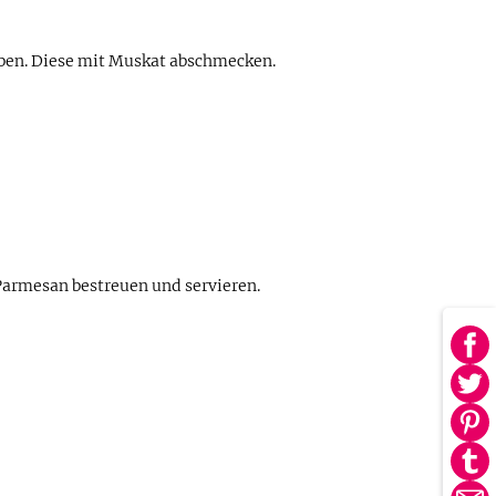
eben. Diese mit Muskat abschmecken.
 Parmesan bestreuen und servieren.
Au
Fa
Au
tei
Twi
Au
tei
Pin
Au
tei