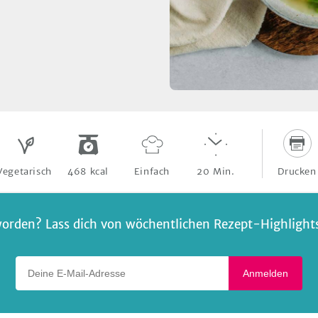
Drucken
Vegetarisch
468
kcal
Einfach
20
Min.
orden? Lass dich von wöchentlichen Rezept-Highlights 
Deine E-Mail-Adresse
Anmelden