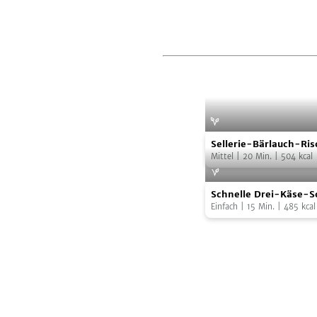
Sellerie-
Foto:
Alexandra Schubert,
Sellerie-Bärlauch-Ris
Bärlauch-
Mittel
|
20
Min.
|
504
kcal
Risotto
Schnelle
Schnelle Drei-Käse-S
Drei-
Einfach
|
15
Min.
|
485
kcal
Käse-
Soße