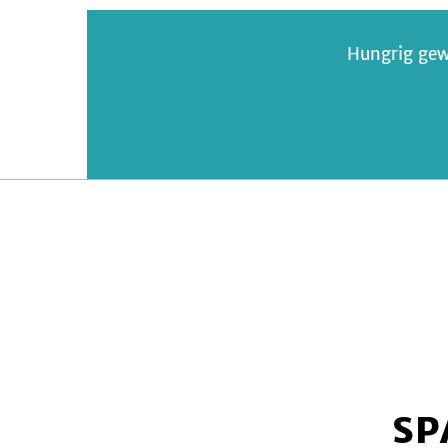
Hungrig gew
SP