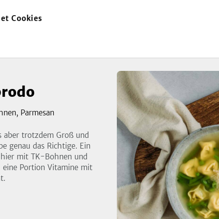
et Cookies
zur
Startseite
brodo
ohnen, Parmesan
s aber trotzdem Groß und
ppe genau das Richtige. Ein
zeigen
d hier mit TK-Bohnen und
3
 eine Portion Vitamine mit
Bild
t.