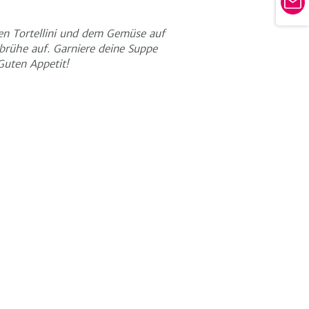
Tu
E-
tei
Ma
n Tortellini und dem Gemüse auf
brühe auf. Garniere deine Suppe
Guten Appetit!