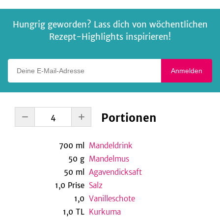
Hungrig geworden? Lass dich von wöchentlichen
Rezept-Highlights inspirieren!
Deine E-Mail-Adresse
Anmelden
Portionen
700
ml
Mandeldrink
50
g
Mandelmus
50
ml
Agavendicksaft
1,0
Prise
Salz
1,0
Vanilleschote
1,0
TL
Kurkuma