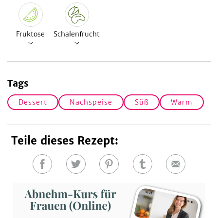
Fruktose
Schalenfrucht
Tags
Dessert
Nachspeise
Süß
Warm
Teile dieses Rezept:
Auf
Auf
Auf
Auf
E-
Facebook
Twitter
Pinterest
Tumblr
Mail
teilen
teilen
teilen
teilen