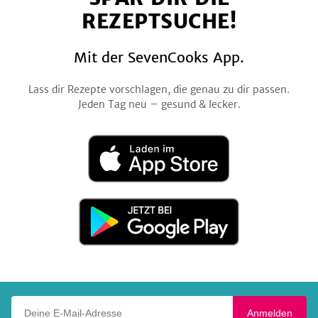
REZEPTSUCHE!
Mit der SevenCooks App.
Lass dir Rezepte vorschlagen, die genau zu dir passen.
Jeden Tag neu – gesund & lecker.
Laden
im
App
Store
Jetzt
bei
Google
Play
Deine E-Mail-Adresse
Anmelden