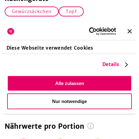
Gewürzsäckchen
Topf
Dazu passt ...
... perfekt unser Rezept zu den
Dampfnudeln
.
Diese Webseite verwendet Cookies
Details
Zubereitungsdauer
10
Minuten
Vorbereitungszeit
Alle zulassen
1
Stunden
Koch-/Backzeit
Nur notwendige
Nährwerte pro Portion