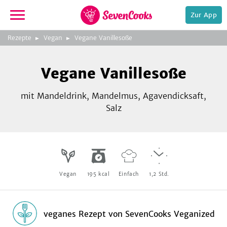
Zur App
zeigen
3
zur
Rezepte
Vegan
Vegane Vanillesoße
Bild
Startseite
Foto:
Foto:
Foto:
SevenCooks
SevenCooks
SevenCooks
Bild
2
Vegane Vanillesoße
zeigen
mit Mandeldrink, Mandelmus, Agavendicksaft,
Salz
e,
Vegan
195
kcal
Einfach
1,2
Std.
veganes Rezept
von
SevenCooks Veganized