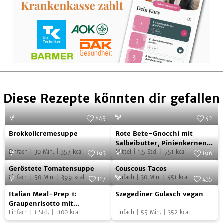
Diese Rezepte könnten dir gefallen
845
42
Brokkolicremesuppe
Rote
Foto:
SevenCooks
Foto:
Arnold Pöschel
Brokkolicremesuppe
Rote Bete-Gnocchi mit
Bete-
Salbeibutter, Pinienkernen
Einfach
|
30
Min.
|
357
kcal
und Pistazien
Mittel
|
1,5
Std.
|
551
kcal
Gnocchi
193
196
Geröstete
Couscous
Foto:
SevenCooks
mit
Foto:
SevenCooks
Geröstete Tomatensuppe
Couscous Tacos
Tomatensuppe
Tacos
Salbeibutter,
Einfach
|
50
Min.
|
399
kcal
Einfach
|
30
Min.
|
451
kcal
117
435
Pinienkernen
Italian
Szegediner
Foto:
SevenCooks
Foto:
SevenCooks
Italian Meal-Prep 1:
Szegediner Gulasch vegan
und
Meal-
Gulasch
Graupenrisotto mit
Blattspinat
Einfach
|
1
Std.
|
1100
kcal
Einfach
|
55
Min.
|
352
kcal
Pistazien
Prep
vegan