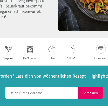
köstlichen veganen Speck
Apfel-Sauerkraut bekommt
veganen Schinkenwürfel.
ren!
Drucken
Vegan
567
kcal
Einfach
20
Min.
orden? Lass dich von wöchentlichen Rezept-Highlights 
Deine E-Mail-Adresse
Anmelden