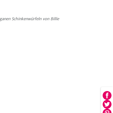
anen Schinkenwürfeln von Billie
Au
Fa
Au
tei
Twi