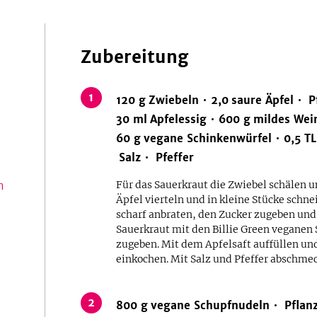
Zubereitung
1
120
g
Zwiebeln
2,0
saure Äpfel
P
30
ml
Apfelessig
600
g
mildes Wei
60
g
vegane Schinkenwürfel
0,5
TL
Salz
Pfeffer
Für das Sauerkraut die Zwiebel schälen un
n
Äpfel vierteln und in kleine Stücke schne
scharf anbraten, den Zucker zugeben und
Sauerkraut mit den Billie Green vegan
zugeben. Mit dem Apfelsaft auffüllen un
einkochen. Mit Salz und Pfeffer abschme
2
800
g
vegane Schupfnudeln
Pflan