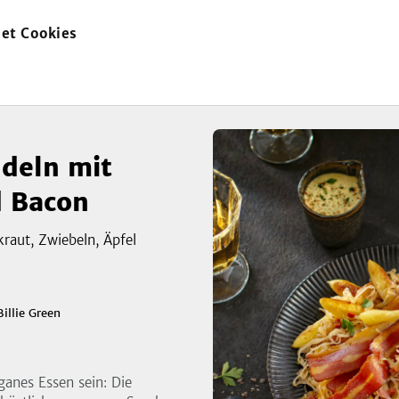
et Cookies
zur
nd Bacon
Startseite
deln mit
d Bacon
raut, Zwiebeln, Äpfel
Billie Green
ganes Essen sein: Die