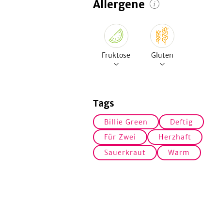
Allergene
Fruktose
Gluten
Tags
Billie Green
Deftig
Für Zwei
Herzhaft
Sauerkraut
Warm