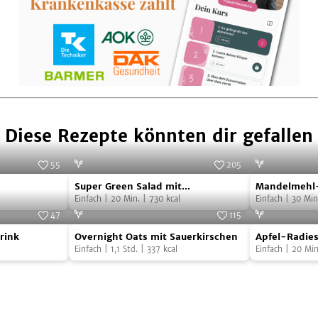
Diese Rezepte könnten dir gefallen
55
205
Super
Mandelmeh
Foto:
SevenCooks
Foto:
SevenCooks
Super Green Salad mit
Mandelmehl-
Green
Pancakes
Knoblauchbaguette
Einfach
|
20
Min.
|
730
kcal
Himbeeren u
Einfach
|
30
Min
Salad
mit
47
115
Overnight
Apfel-
mit
Himbeeren
Foto:
SevenCooks
Foto:
SevenCooks
rink
Overnight Oats mit Sauerkirschen
Apfel-Radie
Oats
Radieschen
Knoblauchbaguette
und
Einfach
|
1,1
Std.
|
337
kcal
Einfach
|
20
Min
mit
Salat
Ahornsirup
Sauerkirschen