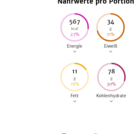
Nährwerte pro Portio
567
34
kcal
g
27
%
71
%
Energie
Eiweiß
11
78
g
g
16
%
30
%
Fett
Kohlenhydrate