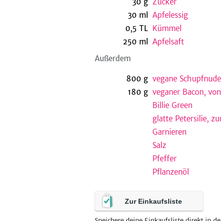
30
g
Zucker
30
ml
Apfelessig
0,5
TL
Kümmel
250
ml
Apfelsaft
Außerdem
800
g
vegane Schupfnude
180
g
veganer Bacon, von
Billie Green
glatte Petersilie, z
Garnieren
Salz
Pfeffer
Pflanzenöl
Zur Einkaufsliste
Speichere deine Einkaufsliste direkt in de