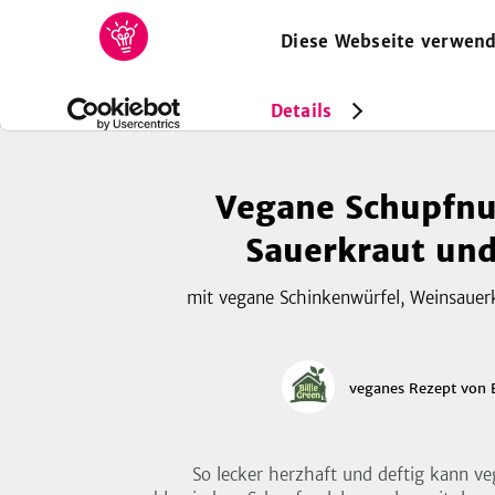
Diese Webseite verwend
HOME
REZEPTE
SAMMLUNGEN
MAGAZIN
Rezepte
Vegan
Vegane Schupfnudeln mit Sauerkraut u
Details
Vegane Schupfnu
Sauerkraut un
mit vegane Schinkenwürfel, Weinsauerk
veganes Rezept
von
So lecker herzhaft und deftig kann ve