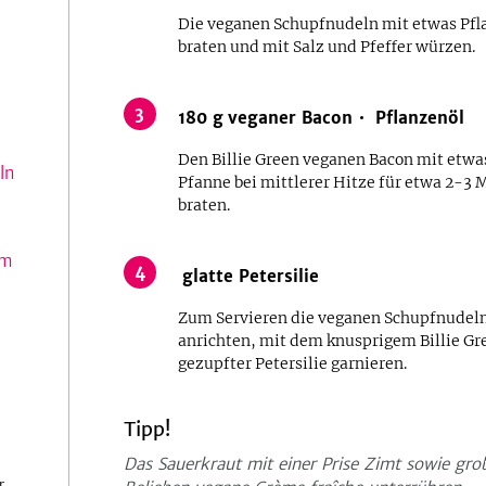
Die veganen Schupfnudeln mit etwas Pfla
braten und mit Salz und Pfeffer würzen.
3
180
g
veganer Bacon
Pflanzenöl
Den Billie Green veganen Bacon mit etwas
ln
Pfanne bei mittlerer Hitze für etwa 2-3 
braten.
um
4
glatte Petersilie
Zum Servieren die veganen Schupfnude
anrichten, mit dem knusprigem Billie Gr
gezupfter Petersilie garnieren.
Tipp!
Das Sauerkraut mit einer Prise Zimt sowie gro
r