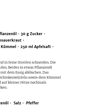
flanzenöl
30
g
Zucker
nsauerkraut
Kümmel
250
ml
Apfelsaft
d in feine Streifen schneiden. Die
iden. Beides in etwas Pflanzenöl
 mit dem Essig ablöschen. Das
en Schinkenwürfeln sowie dem Kümmel
d auf kleiner Hitze nochmals
cken.
zenöl
Salz
Pfeffer