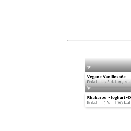
Vegane
Vegane Vanillesoße
Vanillesoße
Einfach
|
1,2
Std.
|
195
kcal
Rhabarber-
Rhabarber-Joghurt-D
Joghurt-
Einfach
|
15
Min.
|
363
kcal
Drink