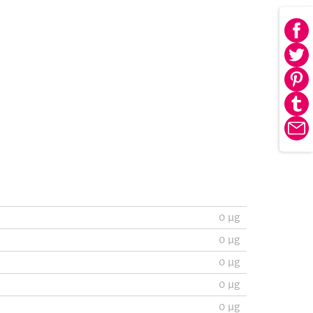
Au
Fa
Au
tei
Twi
Au
tei
Pin
Au
tei
Tu
E-
tei
Ma
0
µg
0
µg
0
µg
0
µg
0
µg