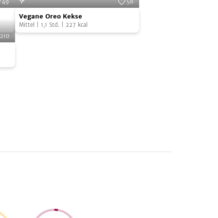
49
56
Vegane
Cooks
Foto:
SevenCooks
Vegane Oreo Kekse
Oreo
Mittel
|
1,1
Std.
|
227
kcal
Kekse
210
Cooks