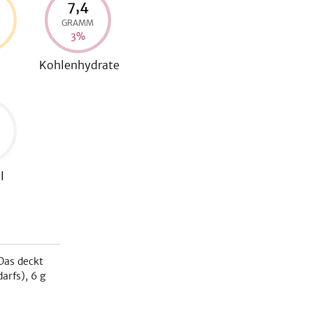
7,4
GRAMM
3
%
Kohlenhydrate
l
Das deckt
arfs),
6
g