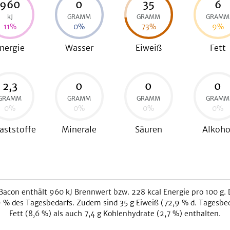
960
0
35
6
kJ
GRAMM
GRAMM
GRAMM
11
%
0
%
73
%
9
%
nergie
Wasser
Eiweiß
Fett
2,3
0
0
0
GRAMM
GRAMM
GRAMM
GRAMM
0
%
0
%
0
%
0
%
aststoffe
Minerale
Säuren
Alkoho
Bacon
enthält
960
kJ
Brennwert bzw.
228
kcal
Energie pro 100 g. 
9
% des Tagesbedarfs. Zudem sind
35
g Eiweiß (
72,9
% d. Tagesbed
Fett (
8,6
%) als auch
7,4
g Kohlenhydrate (
2,7
%) enthalten.