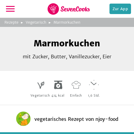
Zur App
zur
Rezepte
Vegetarisch
Marmorkuchen
Startseite
Foto:
Foto:
njoy-food
njoy-food
Bild
2
Marmorkuchen
zeigen
mit Zucker, Butter, Vanillezucker, Eier
e,
Vegetarisch
414
kcal
Einfach
1,6
Std.
vegetarisches Rezept
von
njoy-food