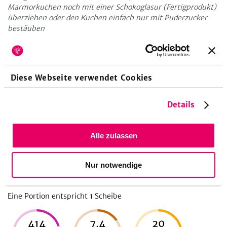
Marmorkuchen noch mit einer Schokoglasur (Fertigprodukt)
überziehen oder den Kuchen einfach nur mit Puderzucker
bestäuben
Zubereitungsdauer
Diese Webseite verwendet Cookies
20
Minuten
Vorbereitungszeit
Details
1
Stunden
Koch-/Backzeit
15
Minuten
Ruhezeit
Alle zulassen
Nur notwendige
Nährwerte pro Portion
Eine Portion entspricht 1
Scheibe
414
7,4
20