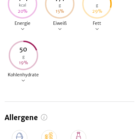
kcal
g
g
20
%
15
%
29
%
Energie
Eiweiß
Fett
50
g
19
%
Kohlenhydrate
Allergene