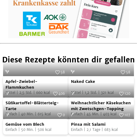
Diese Rezepte könnten dir gefallen
58
58
Apfel-
Naked
Foto:
Franziska von "Have a Try"
Foto:
SevenCooks
Apfel-Zwiebel-
Naked Cake
Zwiebel-
Cake
Flammkuchen
Mittel
|
2,5
Std.
|
660
kcal
Mittel
|
1,2
Std.
|
321
kcal
Flammkuchen
406
120
Süßkartoffel-
Weihnachtlicher
Foto:
SevenCooks
Foto:
SevenCooks
Süßkartoffel-Blätterteig-
Weihnachtlicher Käsekuchen
Blätterteig-
Käsekuchen
Tarte
mit Zwetschgen-Topping
Einfach
|
40
Min.
|
615
kcal
Einfach
|
45
Min.
|
403
kcal
Tarte
mit
0
107
Gemüse
Pinsa
Foto:
SevenCooks
Zwetschgen-
Foto:
SevenCooks
Gemüse vom Blech
Pinsa mit Salami
vom
mit
Topping
Einfach
|
50
Min.
|
506
kcal
Einfach
|
2,1
Tage
|
683
kcal