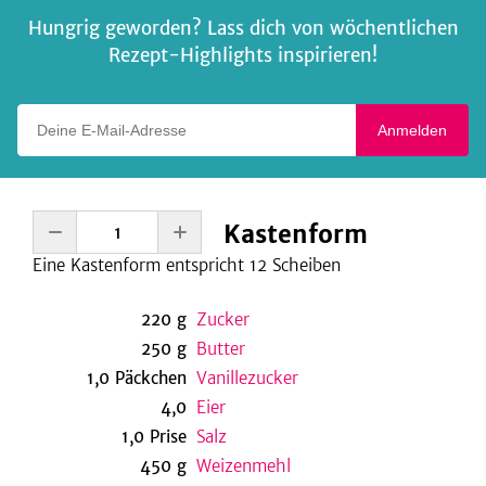
Hungrig geworden? Lass dich von wöchentlichen
Rezept-Highlights inspirieren!
Deine E-Mail-Adresse
Anmelden
Kastenform
Eine
Kastenform entspricht 12
Scheiben
220
g
Zucker
250
g
Butter
1,0
Päckchen
Vanillezucker
4,0
Eier
1,0
Prise
Salz
450
g
Weizenmehl