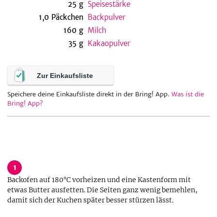
25
g
Speisestärke
1,0
Päckchen
Backpulver
160
g
Milch
be
35
g
Kakaopulver
Zur Einkaufsliste
Speichere deine Einkaufsliste direkt in der Bring! App.
Was ist die
Bring! App?
1
Backofen auf 180°C vorheizen und eine Kastenform mit
etwas Butter ausfetten. Die Seiten ganz wenig bemehlen,
damit sich der Kuchen später besser stürzen lässt.