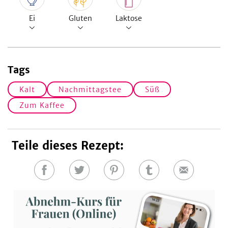
Ei
Gluten
Laktose
Tags
Kalt
Nachmittagstee
Süß
Zum Kaffee
Teile dieses Rezept:
Auf
Auf
Auf
Auf
E-
Facebook
Twitter
Pinterest
Tumblr
Mail
teilen
teilen
teilen
teilen