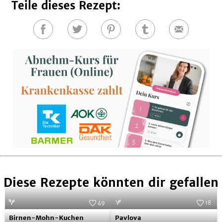
Teile dieses Rezept:
Auf
Auf
Auf
Auf
E-
Facebook
Twitter
Pinterest
Tumblr
Mail
teilen
teilen
teilen
teilen
Diese Rezepte könnten dir gefallen
49
18
Birnen-
Pavlova
Foto:
Oliver Brachat
Foto:
Linda Lomelino
Birnen-Mohn-Kuchen
Pavlova