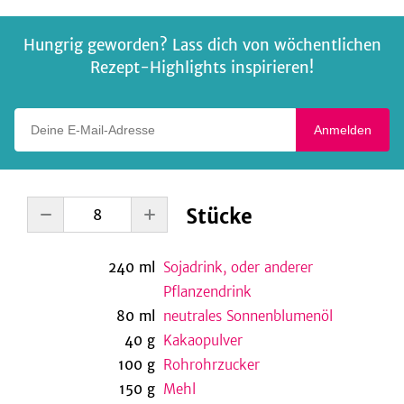
Hungrig geworden? Lass dich von wöchentlichen
Rezept-Highlights inspirieren!
Deine E-Mail-Adresse
Anmelden
Stücke
240
ml
Sojadrink, oder anderer
Pflanzendrink
80
ml
neutrales Sonnenblumenöl
40
g
Kakaopulver
100
g
Rohrohrzucker
150
g
Mehl