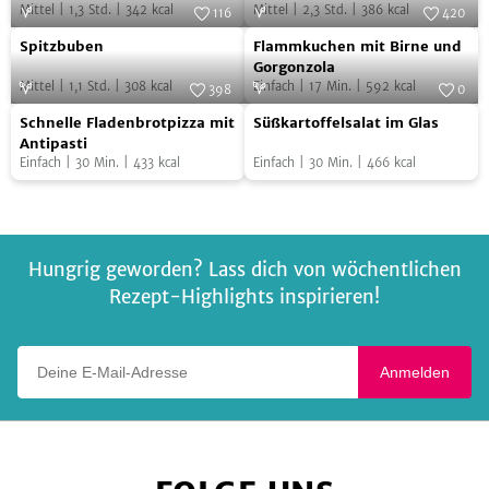
Mohn-
Mittel
|
1,3
Std.
|
342
kcal
Mittel
|
2,3
Std.
|
386
kcal
116
420
Kuchen
Spitzbuben
Flammkuchen
Foto:
SevenCooks
Foto:
SevenCooks
Spitzbuben
Flammkuchen mit Birne und
mit
Gorgonzola
Mittel
|
1,1
Std.
|
308
kcal
Einfach
|
17
Min.
|
592
kcal
Birne
398
0
Schnelle
Süßkartoffelsalat
Foto:
SevenCooks
und
Foto:
SevenCooks
Schnelle Fladenbrotpizza mit
Süßkartoffelsalat im Glas
Fladenbrotpizza
im
Gorgonzola
Antipasti
Einfach
|
30
Min.
|
433
kcal
Einfach
|
30
Min.
|
466
kcal
mit
Glas
Antipasti
Hungrig geworden? Lass dich von wöchentlichen
Rezept-Highlights inspirieren!
Deine E-Mail-Adresse
Anmelden