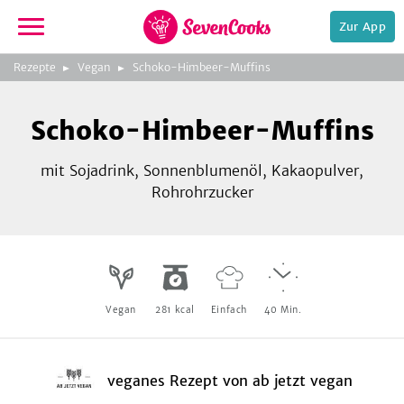
Zur App
zur
Rezepte
Vegan
Schoko-Himbeer-Muffins
Startseite
Foto:
ab jetzt vegan
Schoko-Himbeer-Muffins
mit Sojadrink, Sonnenblumenöl, Kakaopulver,
Rohrohrzucker
e,
Vegan
281
kcal
Einfach
40
Min.
veganes Rezept
von
ab jetzt vegan