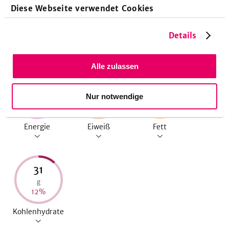
Diese Webseite verwendet Cookies
Details
Nährwerte pro Portion
Eine Portion entspricht 1
Stück
Alle zulassen
281
4,2
15
Nur notwendige
kcal
g
g
13
%
9
%
22
%
Energie
Eiweiß
Fett
31
g
12
%
Kohlenhydrate