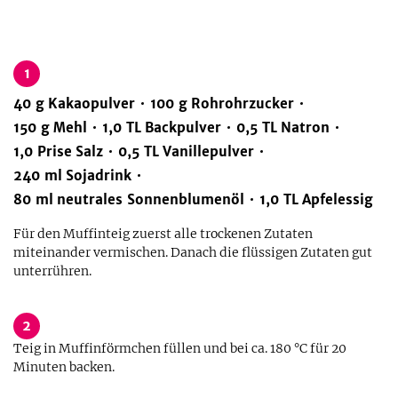
1
40
g
Kakaopulver
100
g
Rohrohrzucker
150
g
Mehl
1,0
TL
Backpulver
0,5
TL
Natron
1,0
Prise
Salz
0,5
TL
Vanillepulver
240
ml
Sojadrink
80
ml
neutrales Sonnenblumenöl
1,0
TL
Apfelessig
Für den Muffinteig zuerst alle trockenen Zutaten
miteinander vermischen. Danach die flüssigen Zutaten gut
unterrühren.
2
Teig in Muffinförmchen füllen und bei ca. 180 °C für 20
Minuten backen.