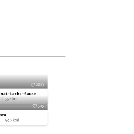
2823
Foto:
SevenCooks
pinat-Lachs-Sauce
.
|
552
kcal
505
Foto:
SevenCooks
sta
.
|
596
kcal