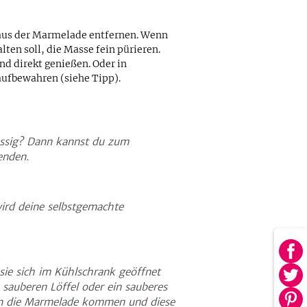
 aus der Marmelade entfernen. Wenn
ten soll, die Masse fein pürieren.
nd direkt genießen. Oder in
aufbewahren (siehe Tipp).
üssig? Dann kannst du zum
enden.
ird deine selbstgemachte
Au
sie sich im Kühlschrank geöffnet
Fa
Au
sauberen Löffel oder ein sauberes
tei
Twi
 in die Marmelade kommen und diese
Au