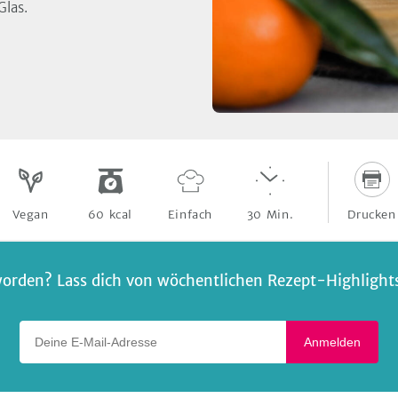
las.
Drucken
Vegan
60
kcal
Einfach
30
Min.
orden? Lass dich von wöchentlichen Rezept-Highlights 
Deine E-Mail-Adresse
Anmelden