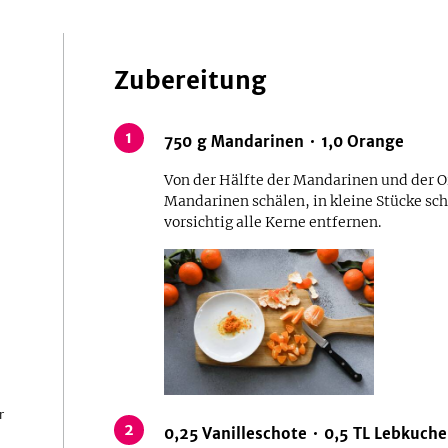
Zubereitung
1
750
g
Mandarinen
1,0
Orange
Von der Hälfte der Mandarinen und der Or
Mandarinen schälen, in kleine Stücke sc
vorsichtig alle Kerne entfernen.
r
2
0,25
Vanilleschote
0,5
TL
Lebkuch