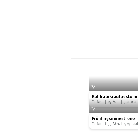
Kohlrabikrautpesto
Kohlrabikrautpesto m
mit
Linsennudeln
Einfach
|
15
Min.
|
531
kcal
Linsennudeln
Frühlingsminestron
Frühlingsminestrone
Einfach
|
35
Min.
|
479
kcal