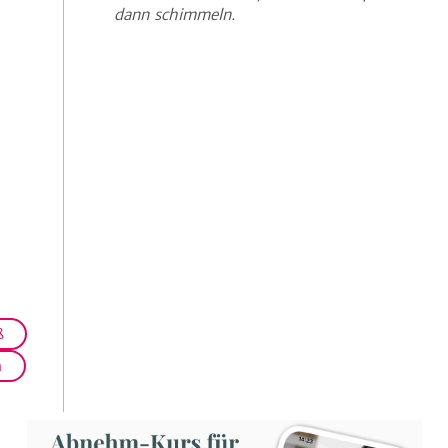
dann schimmeln.
ß
h