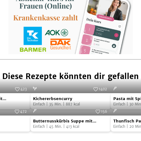
Diese Rezepte könnten dir gefallen
423
1402
Kichererbsencurry
Pasta
Foto:
SevenCooks
Foto:
SevenCooks
it
Kichererbsencurry
Pasta mit S
mit
Einfach
|
35
Min.
|
887
kcal
Einfach
|
30
Min
Spinat-
472
156
e
Butternusskürbis
Thunfisch
Lachs-
Foto:
SevenCooks
Foto:
SevenCooks
Butternusskürbis Suppe mit
Thunfisch Pa
Suppe
Pasta
Sauce
Prosciutto
Einfach
|
45
Min.
|
413
kcal
Einfach
|
20
Min
mit