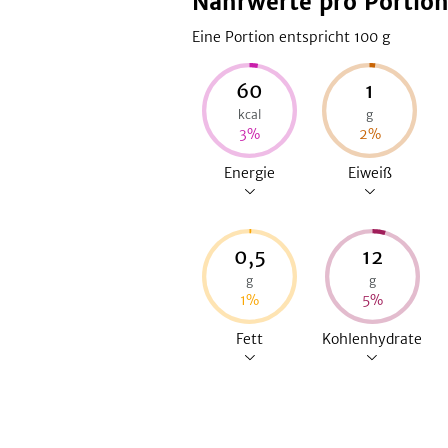
Nährwerte pro Portio
Eine Portion entspricht 100
g
60
1
kcal
g
3
%
2
%
Energie
Eiweiß
0,5
12
g
g
1
%
5
%
Fett
Kohlenhydrate