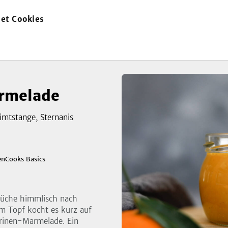
et Cookies
zur
Startseite
rmelade
mtstange, Sternanis
zeigen
enCooks Basics
3
Bild
Küche himmlisch nach
m Topf kocht es kurz auf
arinen-Marmelade. Ein