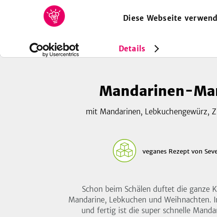
Diese Webseite verwend
HOME
REZEPTE
SAMMLUNGEN
MAGAZIN
Rezepte
Vegan
Mandarinen-Marmelade
Details
Mandarinen-Ma
mit Mandarinen, Lebkuchengewürz, Zi
veganes Rezept
von
Sev
Schon beim Schälen duftet die ganze 
Mandarine, Lebkuchen und Weihnachten. I
und fertig ist die super schnelle Mand