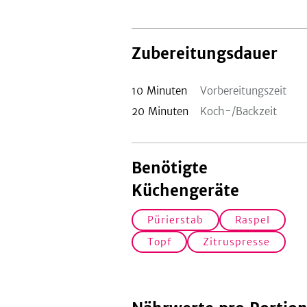
Zubereitungsdauer
10
Minuten
Vorbereitungszeit
20
Minuten
Koch-/Backzeit
Benötigte
Küchengeräte
Pürierstab
Raspel
Topf
Zitruspresse