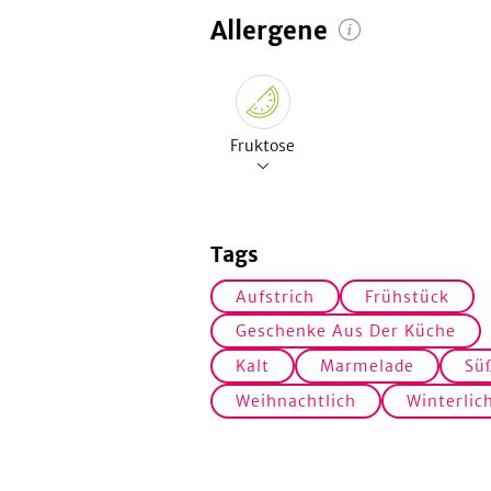
Allergene
Fruktose
Tags
Aufstrich
Frühstück
Geschenke Aus Der Küche
Kalt
Marmelade
Sü
Weihnachtlich
Winterlic