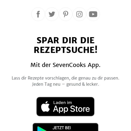
Folge
Folge
Folge
Folge
Folge
uns
uns
uns
uns
uns
auf
auf
auf
auf
auf
SPAR DIR DIE
Facebook
Twitter
Pinterest
Instagram
YouTube
REZEPTSUCHE!
Mit der SevenCooks App.
Lass dir Rezepte vorschlagen, die genau zu dir passen.
Jeden Tag neu – gesund & lecker.
Laden
im
App
Store
Jetzt