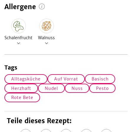
Allergene
Schalenfrucht
Walnuss
Tags
Alltagsküche
Auf Vorrat
Basisch
Herzhaft
Nudel
Nuss
Pesto
Rote Bete
Teile dieses Rezept: