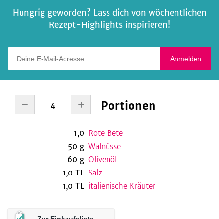
Hungrig geworden? Lass dich von wöchentlichen
Rezept-Highlights inspirieren!
Deine E-Mail-Adresse
Anmelden
Portionen
1,0
Rote Bete
50
g
Walnüsse
60
g
Olivenöl
1,0
TL
Salz
1,0
TL
italienische Kräuter
Zur Einkaufsliste