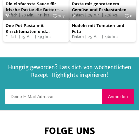
Die
Pasta
Foto:
Juri Gottschall
Salbeibutter
Foto:
SevenCooks
Die einfachste Sauce für
Pasta mit gebratenem
einfachste
mit
frische Pasta: die Butter-
Gemüse und Esskastanien
Salbei-Emulsion
Einfach
|
20
Min.
|
111
kcal
Einfach
|
25
Min.
|
526
kcal
Sauce
gebratenem
2031
0
One
Nudeln
für
Foto:
SevenCooks
Gemüse
Foto:
SevenCooks
One Pot Pasta mit
Nudeln mit Tomaten und
Pot
mit
frische
und
Kirschtomaten und
Feta
Basilikum
Einfach
|
15
Min.
|
493
kcal
Einfach
|
25
Min.
|
460
kcal
Pasta
Tomaten
Pasta:
Esskastanien
mit
und
die
Kirschtomaten
Feta
Butter-
und
Salbei-
Hungrig geworden? Lass dich von wöchentlichen
Basilikum
Emulsion
Rezept-Highlights inspirieren!
Deine E-Mail-Adresse
Anmelden
FOLGE UNS