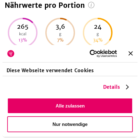
Nährwerte pro Portion
265
3,6
24
kcal
g
g
13
%
7
%
34
%
Energie
Eiweiß
Fett
Diese Webseite verwendet Cookies
9,3
g
Details
4
%
Kohlenhydrate
Alle zulassen
Nur notwendige