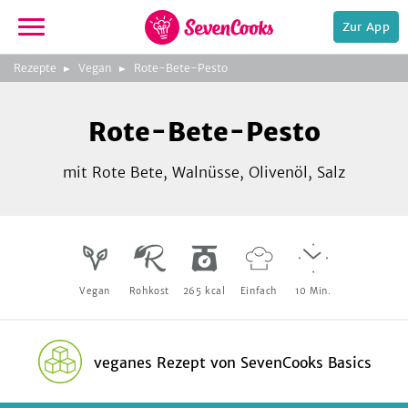
Zur App
zur
Rezepte
Vegan
Rote-Bete-Pesto
Startseite
Foto:
Foto:
SevenCooks
SevenCooks
Bild
2
Rote-Bete-Pesto
zeigen
mit Rote Bete, Walnüsse, Olivenöl, Salz
e,
Vegan
Rohkost
265
kcal
Einfach
10
Min.
veganes Rezept
von
SevenCooks Basics