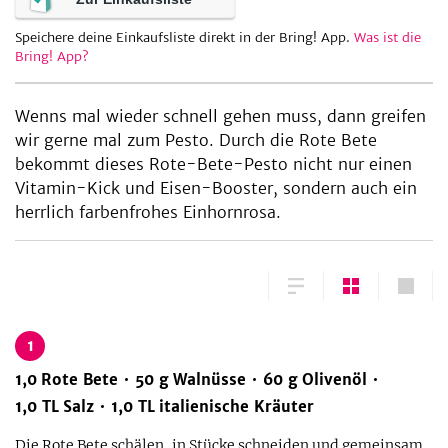
Speichere deine Einkaufsliste direkt in der Bring! App.
Was ist die
Bring! App?
be
Wenns mal wieder schnell gehen muss, dann greifen
wir gerne mal zum Pesto. Durch die Rote Bete
bekommt dieses Rote-Bete-Pesto nicht nur einen
Vitamin-Kick und Eisen-Booster, sondern auch ein
herrlich farbenfrohes Einhornrosa.
1
1,0
Rote Bete
50
g
Walnüsse
60
g
Olivenöl
1,0
TL
Salz
1,0
TL
italienische Kräuter
Die Rote Bete schälen, in Stücke schneiden und gemeinsam