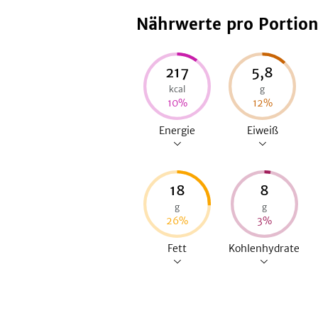
Nährwerte pro Portio
217
5,8
kcal
g
10
%
12
%
Energie
Eiweiß
18
8
g
g
26
%
3
%
Fett
Kohlenhydrate