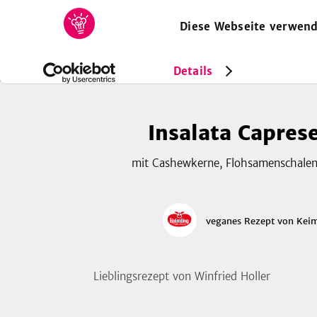
Diese Webseite verwend
HOME
REZEPTE
SAMMLUNGEN
MAGAZIN
Rezepte
Vegan
Insalata Caprese VEGAN
Details
Insalata Capre
mit Cashewkerne, Flohsamenschalen,
veganes Rezept
von
Keim
Lieblingsrezept von Winfried Holler