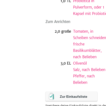
1,0
TL
Probiotica in
Pulverform, oder 1
Kapsel mit Probioti
Zum Anrichten
2,0
große
Tomaten, in
Scheiben schneiden
frische
Basilikumblätter,
nach Belieben
3,0
EL
Olivenöl
Salz, nach Belieben
Pfeffer, nach
Belieben
Zur Einkaufsliste
Speichere deine Einkaufsliste direkt in de