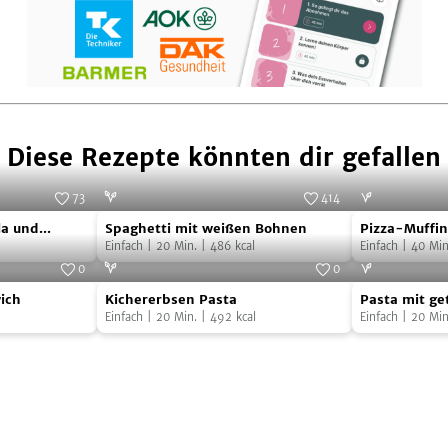
Diese Rezepte könnten dir gefallen
73
414
Spaghetti
Pizza-
Foto:
Da Michele
Foto:
SevenCooks
la und
Spaghetti mit weißen Bohnen
Pizza-Muffin
mit
Muffins
Einfach
|
20
Min.
|
486
kcal
Einfach
|
40
Min
weißen
0
0
Kichererbsen
Pasta
Bohnen
Foto:
SevenCooks
Foto:
SevenCooks
ich
Kichererbsen Pasta
Pasta mit g
Pasta
mit
Einfach
|
20
Min.
|
492
kcal
und Mozzarel
Einfach
|
20
Min
getrocknete
Tomaten
und
Mozzarella