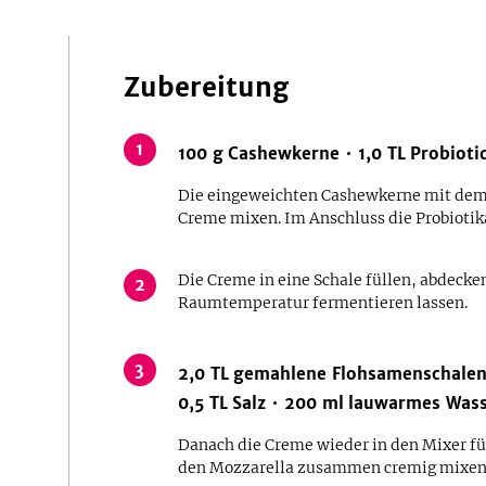
Zubereitung
1
100
g
Cashewkerne
1,0
TL
Probioti
Die eingeweichten Cashewkerne mit dem 
Creme mixen. Im Anschluss die Probiotik
Die Creme in eine Schale füllen, abdecke
2
Raumtemperatur fermentieren lassen.
3
2,0
TL
gemahlene Flohsamenschale
0,5
TL
Salz
200
ml
lauwarmes Wass
Danach die Creme wieder in den Mixer fü
den Mozzarella zusammen cremig mixen