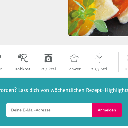
D
an
Rohkost
217
kcal
Schwer
20,3
Std.
orden? Lass dich von wöchentlichen Rezept-Highlights 
Deine E-Mail-Adresse
Anmelden