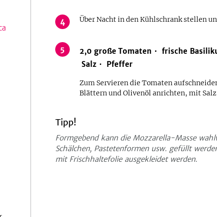
Über Nacht in den Kühlschrank stellen u
4
ca
5
2,0
große
Tomaten
frische Basili
Salz
Pfeffer
Zum Servieren die Tomaten aufschneiden
Blättern und Olivenöl anrichten, mit Sal
Tipp!
Formgebend kann die Mozzarella-Masse wahlwei
Schälchen, Pastetenformen usw. gefüllt werden
mit Frischhaltefolie ausgekleidet werden.
r