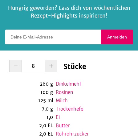
Hungrig geworden? Lass dich von wöchentlichen
Rezept-Highlights inspirieren!
Deine E-Mail-Adresse
Anmelden
Stücke
260
g
Dinkelmehl
100
g
Rosinen
125
ml
Milch
7,0
g
Trockenhefe
1,0
Ei
2,0
EL
Butter
2,0
EL
Rohrohrzucker