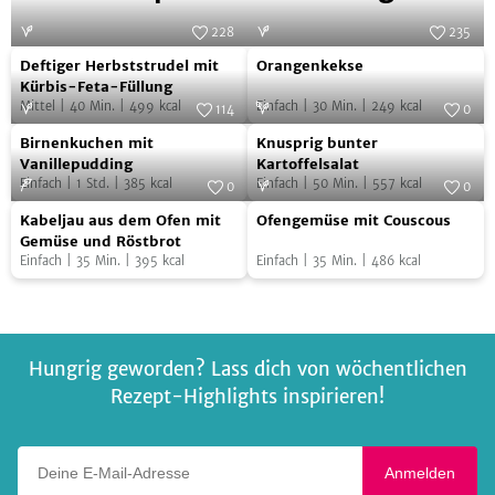
228
235
Deftiger
Orangenkekse
Foto:
SevenCooks
Foto:
SevenCooks
Deftiger Herbststrudel mit
Orangenkekse
Herbststrudel
Kürbis-Feta-Füllung
Mittel
|
40
Min.
|
499
kcal
Einfach
|
30
Min.
|
249
kcal
mit
114
0
Birnenkuchen
Knusprig
Kürbis-
Foto:
SevenCooks
Foto:
SevenCooks
Birnenkuchen mit
Knusprig bunter
mit
bunter
Feta-
Vanillepudding
Kartoffelsalat
Einfach
|
1
Std.
|
385
kcal
Einfach
|
50
Min.
|
557
kcal
Vanillepudding
Kartoffelsalat
0
0
Füllung
Kabeljau
Ofengemüse
Foto:
SevenCooks
Foto:
SevenCooks
Kabeljau aus dem Ofen mit
Ofengemüse mit Couscous
aus
mit
Gemüse und Röstbrot
Einfach
|
35
Min.
|
395
kcal
Einfach
|
35
Min.
|
486
kcal
dem
Couscous
Ofen
mit
Gemüse
Hungrig geworden? Lass dich von wöchentlichen
und
Rezept-Highlights inspirieren!
Röstbrot
Deine E-Mail-Adresse
Anmelden