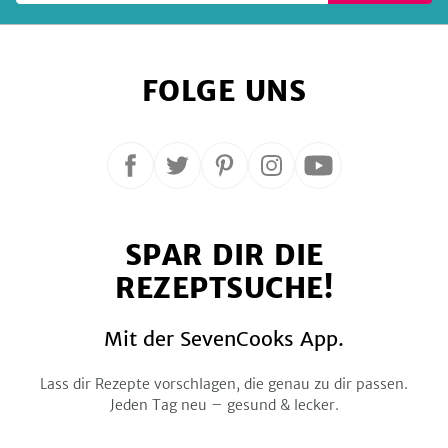
FOLGE UNS
Folge
Folge
Folge
Folge
Folge
uns
uns
uns
uns
uns
auf
auf
auf
auf
auf
SPAR DIR DIE
Facebook
Twitter
Pinterest
Instagram
YouTube
REZEPTSUCHE!
Mit der SevenCooks App.
Lass dir Rezepte vorschlagen, die genau zu dir passen.
Jeden Tag neu – gesund & lecker.