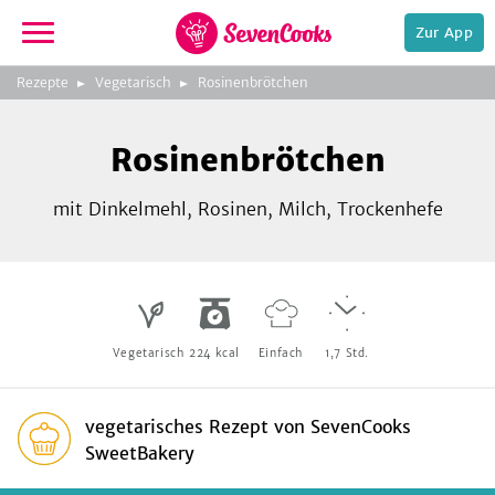
Zur App
zeigen
3
zur
Rezepte
Vegetarisch
Rosinenbrötchen
Bild
Startseite
Foto:
Foto:
Foto:
SevenCooks
SevenCooks
SevenCooks
Bild
2
Rosinenbrötchen
zeigen
mit Dinkelmehl, Rosinen, Milch, Trockenhefe
e,
Vegetarisch
224
kcal
Einfach
1,7
Std.
vegetarisches Rezept
von
SevenCooks
SweetBakery