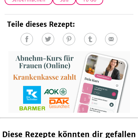
Selbermachen
Süß
To Go
Teile dieses Rezept:
Auf
Auf
Auf
Auf
E-
Facebook
Twitter
Pinterest
Tumblr
Mail
teilen
teilen
teilen
teilen
Diese Rezepte könnten dir gefallen