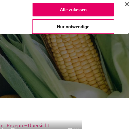
Suche Reze
Alle zulassen
Spendiere einen Kaffee
Nur notwendige
I
rer Rezepte-Übersicht
.