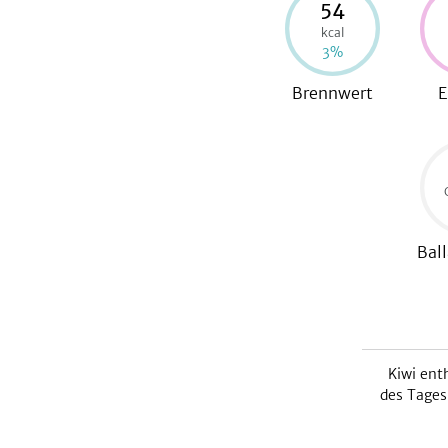
54
kcal
3
%
Brennwert
E
Ball
Kiwi
enth
des Tages