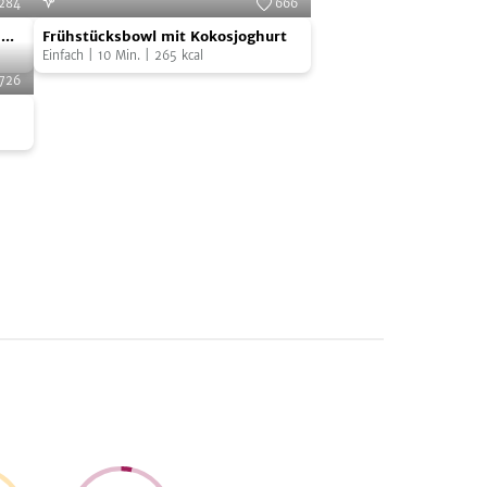
284
666
Frühstücksbowl
Cooks
Foto:
SevenCooks
d
Frühstücksbowl mit Kokosjoghurt
mit
Einfach
|
10
Min.
|
265
kcal
Kokosjoghurt
726
Cooks