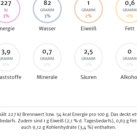
227
82
1
0,6
kJ
GRAMM
GRAMM
GRAMM
3
%
3
%
2
%
0
%
nergie
Wasser
Eiweiß
Fett
3,9
0,7
2,5
0
GRAMM
GRAMM
GRAMM
GRAMM
0
%
0
%
0
%
0
%
aststoffe
Minerale
Säuren
Alkoho
ält
227
kJ
Brennwert bzw.
54
kcal
Energie pro 100 g. Das deckt e
bedarfs. Zudem sind
1
g Eiweiß (
2,1
% d. Tagesbedarfs),
0,63
g Fet
auch
9,12
g Kohlenhydrate (
3,4
%) enthalten.