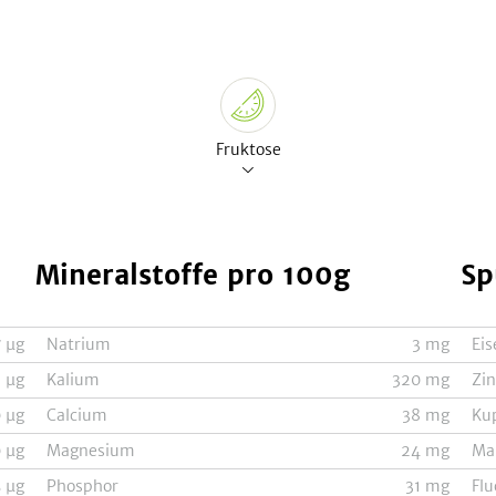
Fruktose
Mineralstoffe
pro 100g
Sp
7
µg
Natrium
3
mg
Eis
3
µg
Kalium
320
mg
Zi
0
µg
Calcium
38
mg
Ku
0
µg
Magnesium
24
mg
Ma
5
µg
Phosphor
31
mg
Flu