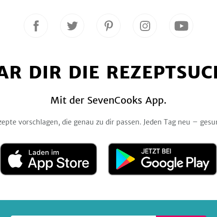
Folge
Folge
Folge
Folge
Folge
uns
uns
uns
uns
uns
auf
auf
auf
auf
auf
Facebook
Twitter
Pinterest
Instagram
YouTube
AR DIR DIE REZEPTSUC
Mit der SevenCooks App.
zepte vorschlagen, die genau zu dir passen. Jeden Tag neu – gesu
Laden
Jetzt
im
bei
App
Google
Store
Play