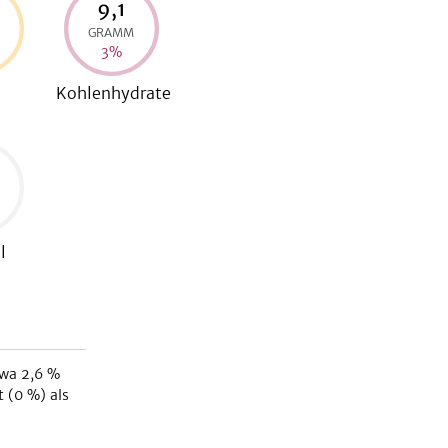
9,1
GRAMM
3
%
Kohlenhydrate
l
twa
2,6
%
t (
0
%) als