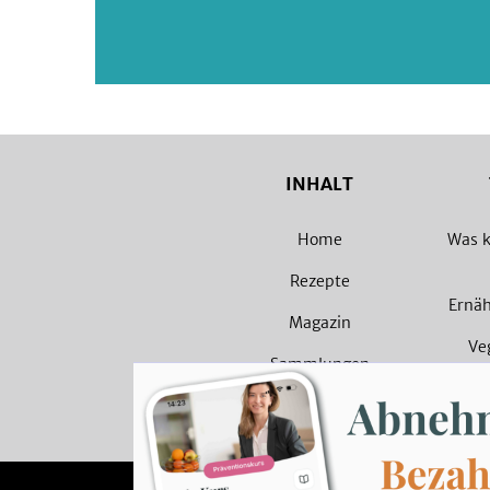
INHALT
Home
Was k
Rezepte
Ernä
Magazin
Ve
Sammlungen
Veget