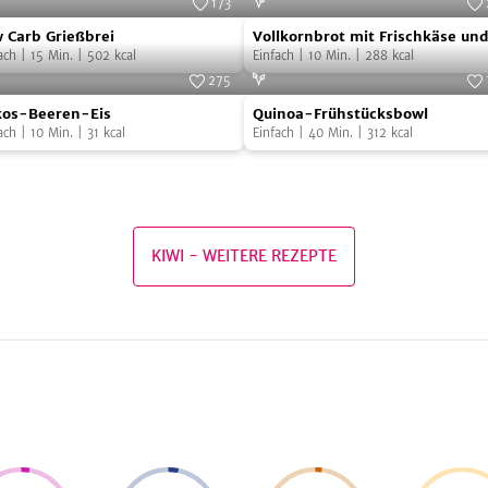
173
Vollkornbrot
Foto:
SevenCooks
Foto:
Seven
 Carb Grießbrei
Vollkornbrot mit Frischkäse un
b
mit
ach
|
15
Min.
|
502
kcal
Kiwi
Einfach
|
10
Min.
|
288
kcal
ßbrei
Frischkäse
275
os-
Quinoa-
und
Foto:
SevenCooks
Foto:
Seven
kos-Beeren-Eis
Quinoa-Frühstücksbowl
ren-
Frühstücksbowl
Kiwi
ach
|
10
Min.
|
31
kcal
Einfach
|
40
Min.
|
312
kcal
KIWI
-
WEITERE REZEPTE