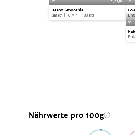
136
Detox
Low
Foto:
SevenCooks
Detox Smoothie
Low
Smoothie
Car
Einfach
|
10
Min.
|
188
kcal
Einf
Grie
Kok
Ko
Bee
Einf
Eis
Nährwerte
pro 100g