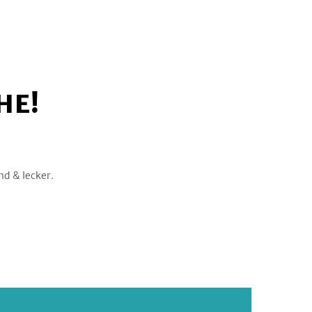
HE!
nd & lecker.