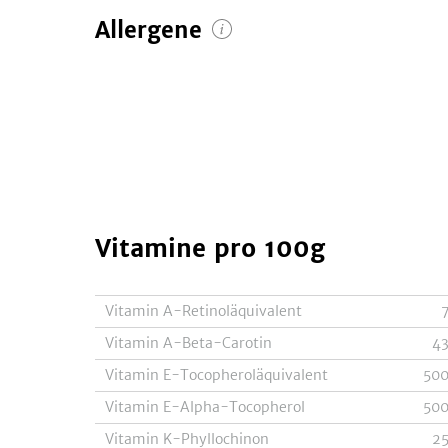
Allergene
Vitamine
pro 100g
Vitamin A-Retinoläquivalent
Vitamin A-Beta-Carotin
4
Vitamin E-Tocopheroläquivalent
50
Vitamin E-Alpha-Tocopherol
50
Vitamin K-Phyllochinon
2