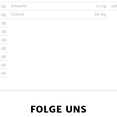
7
µg
Schwefel
15
mg
Iod
0
µg
Chlorid
66
mg
0
µg
0
µg
0
µg
8
µg
5
µg
0
µg
0
µg
FOLGE UNS