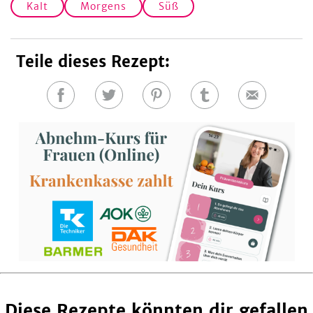
Kalt
Morgens
Süß
Teile dieses Rezept:
Auf
Auf
Auf
Auf
E-
Facebook
Twitter
Pinterest
Tumblr
Mail
teilen
teilen
teilen
teilen
Diese Rezepte könnten dir gefallen