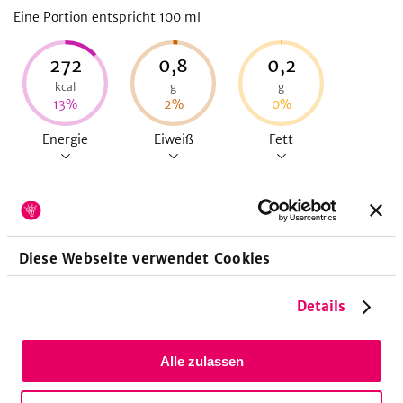
Eine Portion entspricht 100
ml
272
0,8
0,2
kcal
g
g
13
%
2
%
0
%
Energie
Eiweiß
Fett
65
g
25
%
Diese Webseite verwendet Cookies
Kohlenhydrate
Details
Alle zulassen