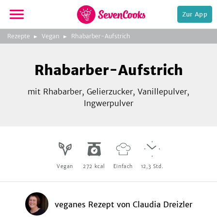
Zur App
zur
Rezepte
Vegan
Rhabarber-Aufstrich
Startseite
Foto:
Sven Falk, Dettingen
Rhabarber-Aufstrich
mit Rhabarber, Gelierzucker, Vanillepulver,
Ingwerpulver
e,
Vegan
272
kcal
Einfach
12,3
Std.
veganes Rezept
von
Claudia Dreizler