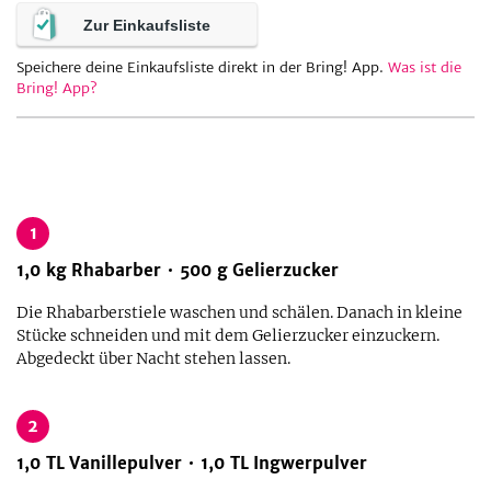
Zur Einkaufsliste
Speichere deine Einkaufsliste direkt in der Bring! App.
Was ist die
be
Bring! App?
1
1,0
kg
Rhabarber
500
g
Gelierzucker
Die Rhabarberstiele waschen und schälen. Danach in kleine
Stücke schneiden und mit dem Gelierzucker einzuckern.
Abgedeckt über Nacht stehen lassen.
2
1,0
TL
Vanillepulver
1,0
TL
Ingwerpulver