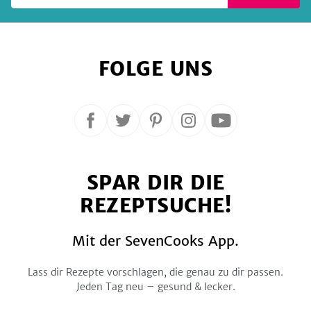
FOLGE UNS
Folge
Folge
Folge
Folge
Folge
uns
uns
uns
uns
uns
auf
auf
auf
auf
auf
SPAR DIR DIE
Facebook
Twitter
Pinterest
Instagram
YouTube
REZEPTSUCHE!
Mit der SevenCooks App.
Lass dir Rezepte vorschlagen, die genau zu dir passen.
Jeden Tag neu – gesund & lecker.