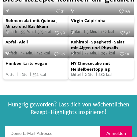
21
165
Bohnensalat
Virgin
Foto:
Michaela Auer
Foto:
SevenCooks
Bohnensalat mit Quinoa,
Virgin Caipirinha
mit
Caipirinha
Minze und Basilikum
Einfach
|
55
Min.
|
303
kcal
Einfach
|
5
Min.
|
142
kcal
Quinoa,
90
92
Apfel-
Kohlrabi-
Minze
Foto:
SevenCooks
Foto:
SevenCooks
Apfel-Aioli
Kohlrabi-Spaghetti-Salat
Aioli
Spaghetti-
und
mit Algen und Physalis
Einfach
|
15
Min.
|
134
kcal
Mittel
|
35
Min.
|
295
kcal
Salat
136
110
Basilikum
Himbeertarte
NY
Foto:
SevenCooks
mit
Foto:
SevenCooks
Himbeertarte vegan
NY Cheesecake mit
vegan
Cheesecake
Algen
Heidelbeertopping
Mittel
|
1
Std.
|
354
kcal
Mittel
|
2
Std.
|
482
kcal
mit
und
Heidelbeertopping
Physalis
Hungrig geworden? Lass dich von wöchentlichen
Rezept-Highlights inspirieren!
Deine E-Mail-Adresse
Anmelden