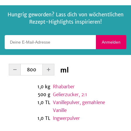
Hungrig geworden? Lass dich von wöchentlichen
Rezept-Highlights inspirieren!
Deine E-Mail-Adresse
Anmelden
ml
1,0
kg
Rhabarber
500
g
Gelierzucker, 2:1
1,0
TL
Vanillepulver, gemahlene
Vanille
1,0
TL
Ingwerpulver