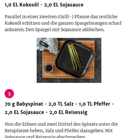
1,0
EL
Kokosöl
2,0
EL
Sojasauce
Parallel in einer zweiten (Grill-) Pfanne das restliche
Kokosöl erhitzen und die ganzen Spargelstangen scharf
anbraten. Den Spargel mit Sojasauce ablöschen.
5
70
g
Babyspinat
2,0
TL
Salz
1,0
TL
Pfeffer
2,0
EL
Sojasauce
2,0
EL
Reisessig
Nun die Erbsen und zwei Drittel des Spinats unter die
Reispfanne heben, Salz und Pfeffer dazugeben. Mit
Sojasauce und Reisessig abschmecken.