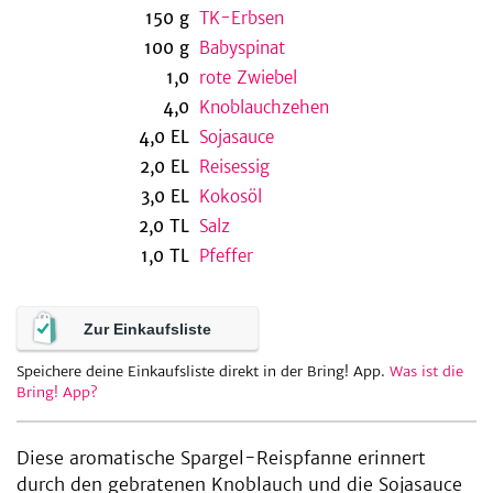
150
g
TK-Erbsen
100
g
Babyspinat
1,0
rote Zwiebel
be
4,0
Knoblauchzehen
4,0
EL
Sojasauce
2,0
EL
Reisessig
3,0
EL
Kokosöl
2,0
TL
Salz
1,0
TL
Pfeffer
Zur Einkaufsliste
Speichere deine Einkaufsliste direkt in der Bring! App.
Was ist die
Bring! App?
Diese aromatische Spargel-Reispfanne erinnert
durch den gebratenen Knoblauch und die Sojasauce