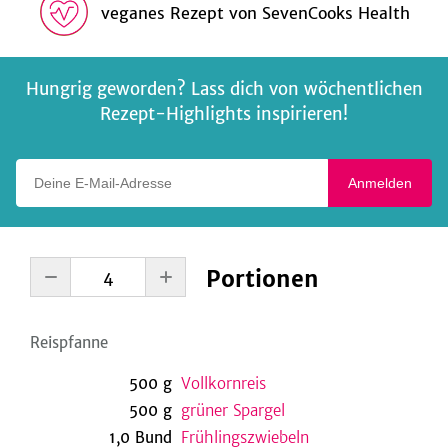
veganes Rezept
von
SevenCooks Health
Hungrig geworden? Lass dich von wöchentlichen
Rezept-Highlights inspirieren!
Deine E-Mail-Adresse
Anmelden
Portionen
Reispfanne
500
g
Vollkornreis
500
g
grüner Spargel
1,0
Bund
Frühlingszwiebeln