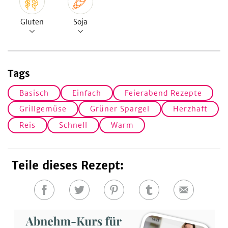
Gluten
Soja
Tags
Basisch
Einfach
Feierabend Rezepte
Grillgemüse
Grüner Spargel
Herzhaft
Reis
Schnell
Warm
Teile dieses Rezept:
Auf
Auf
Auf
Auf
E-
Facebook
Twitter
Pinterest
Tumblr
Mail
teilen
teilen
teilen
teilen