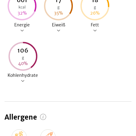
kcal
g
g
32
%
35
%
26
%
Energie
Eiweiß
Fett
106
g
40
%
Kohlenhydrate
Allergene