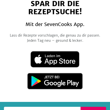
SPAR DIR DIE
Facebook
Twitter
Pinterest
Instagram
YouTube
REZEPTSUCHE!
Mit der SevenCooks App.
Lass dir Rezepte vorschlagen, die genau zu dir passen.
Jeden Tag neu – gesund & lecker.
Laden
im
App
Store
Jetzt
bei
Google
Play
Deine E-Mail-Adresse