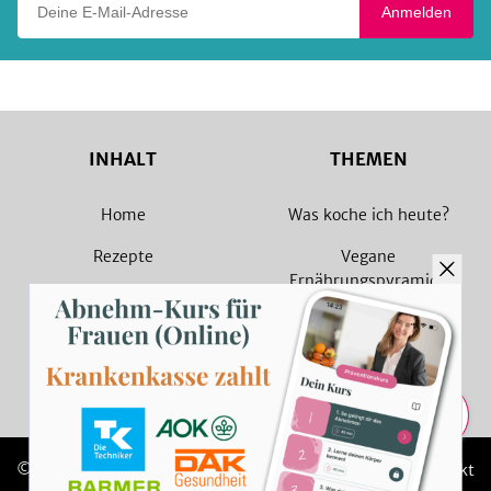
Anmelden
INHALT
THEMEN
Home
Was koche ich heute?
Rezepte
Vegane
Ernährungspyramide
Magazin
Vegane Rezepte
Sammlungen
Vegetarische Rezepte
Rezept Suche
Teilen
© 2026 SevenCooks
Impressum
Kontakt