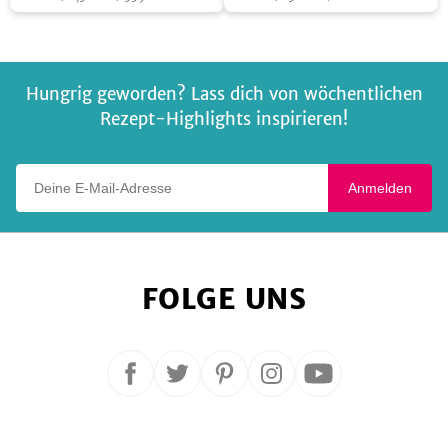
Slushie
Hungrig geworden? Lass dich von wöchentlichen
Rezept-Highlights inspirieren!
Deine E-Mail-Adresse
Anmelden
FOLGE UNS
Folge
Folge
Folge
Folge
Folge
uns
uns
uns
uns
uns
auf
auf
auf
auf
auf