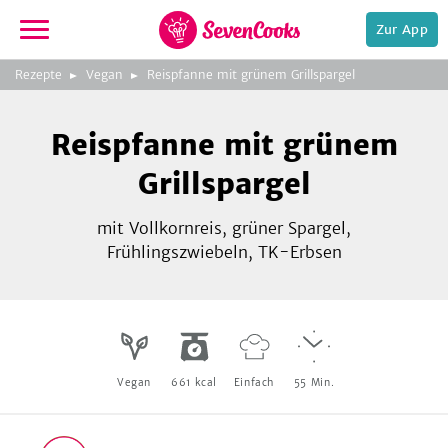
Zur App
zeigen
3
zur
Rezepte
Vegan
Reispfanne mit grünem Grillspargel
Bild
Startseite
Foto:
Foto:
Foto:
SevenCooks
SevenCooks
SevenCooks
Bild
2
Reispfanne mit grünem
zeigen
Grillspargel
mit Vollkornreis, grüner Spargel,
Frühlingszwiebeln, TK-Erbsen
e,
Vegan
661
kcal
Einfach
55
Min.