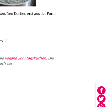
cken. Den Kuchen erst aus der Form
ere
!
lle
vegane Sonntagskuchen
. Die
uch so!
Au
Fa
Au
tei
Twi