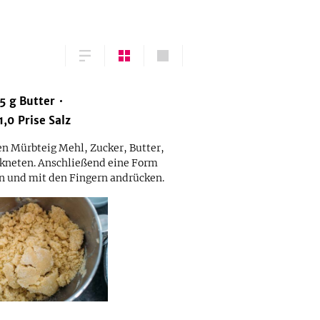
5
g
Butter
1,0
Prise
Salz
en Mürbteig Mehl, Zucker, Butter,
g kneten. Anschließend eine Form
en und mit den Fingern andrücken.