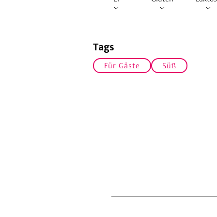
Tags
Für Gäste
Süß