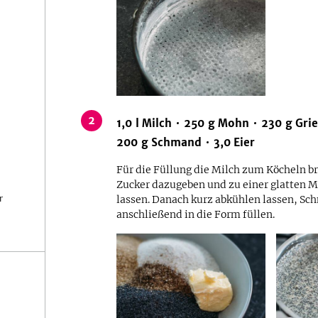
2
1,0
l
Milch
250
g
Mohn
230
g
Gri
200
g
Schmand
3,0
Eier
Für die Füllung die Milch zum Köcheln br
Zucker dazugeben und zu einer glatten M
r
lassen. Danach kurz abkühlen lassen, Sc
anschließend in die Form füllen.