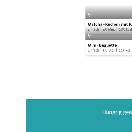
Matcha-
Fo
Matcha-Kuchen mit 
Kuchen
Einfach
|
45
Min.
|
285
kcal
mit
Mini-
Kokos-
Mini-Baguette
Baguette
Sahne
Einfach
|
1,6
Std.
|
443
kcal
Hungrig gew