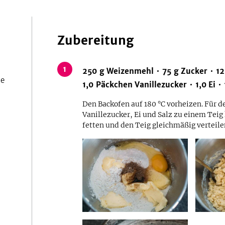
Zubereitung
1
250
g
Weizenmehl
75
g
Zucker
12
ke
1,0
Päckchen
Vanillezucker
1,0
Ei
Den Backofen auf 180 °C vorheizen. Für d
Vanillezucker, Ei und Salz zu einem Tei
fetten und den Teig gleichmäßig verteil