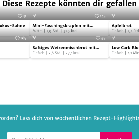
Diese Rezepte könnten dir gefallen
31
143
Mini-
Apfelbrot
to:
ab jetzt vegan
Foto:
SevenCooks
Kokos-Sahne
Mini-Faschingskrapfen mit
Apfelbrot
Faschingskrapfen
zweierlei Füllung
Mittel
|
1,9
Std.
|
329
kcal
Einfach
|
1,7
Std
mit
165
45
Saftiges
Low
zweierlei
Foto:
SevenCooks
Foto:
SevenCooks
Saftiges Weizenmischbrot mit
Low Carb Blu
Weizenmischbrot
Carb
Füllung
Kürbis
Einfach
|
2,6
Std.
|
277
kcal
Einfach
|
40
Min
mit
Blumenkohl
Kürbis
Pizza
orden? Lass dich von wöchentlichen Rezept-Highlights 
Deine E-Mail-Adresse