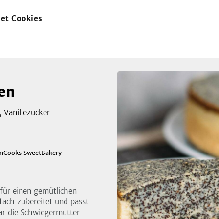
et Cookies
zur
Startseite
en
 Vanillezucker
zeigen
nCooks SweetBakery
3
Bild
für einen gemütlichen
nfach zubereitet und passt
ar die Schwiegermutter