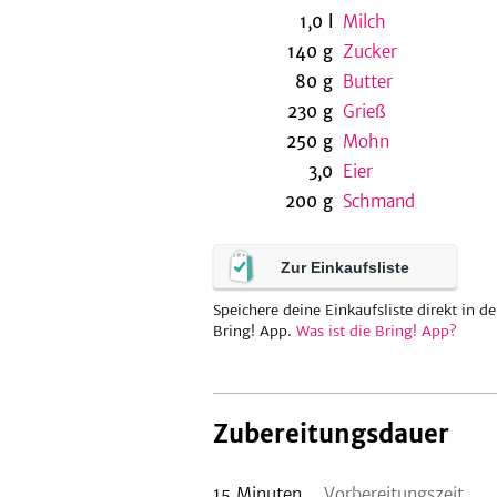
1,0
l
Milch
140
g
Zucker
80
g
Butter
230
g
Grieß
250
g
Mohn
3,0
Eier
200
g
Schmand
Zur Einkaufsliste
Speichere deine Einkaufsliste direkt in de
Bring! App.
Was ist die Bring! App?
Zubereitungsdauer
15
Minuten
Vorbereitungszeit