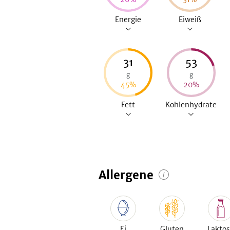
Energie
Eiweiß
31
53
g
g
45
%
20
%
Fett
Kohlenhydrate
Allergene
Ei
Gluten
Lakto