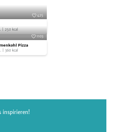
425
Foto:
SevenCooks
.
|
250
kcal
1103
Foto:
SevenCooks
menkohl Pizza
.
|
360
kcal
inspirieren!