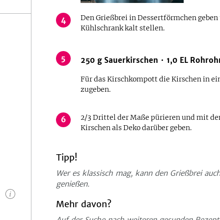
Den Grießbrei in Dessertförmchen geben 
4
Kühlschrank kalt stellen.
5
250
g
Sauerkirschen
1,0
EL
Rohroh
Für das Kirschkompott die Kirschen in e
zugeben.
2/3 Drittel der Maße pürieren und mit de
6
Kirschen als Deko darüber geben.
Tipp!
Wer es klassisch mag, kann den Grießbrei auc
genießen.
n
Mehr davon?
Auf der Suche nach weiteren gesunden Rezep