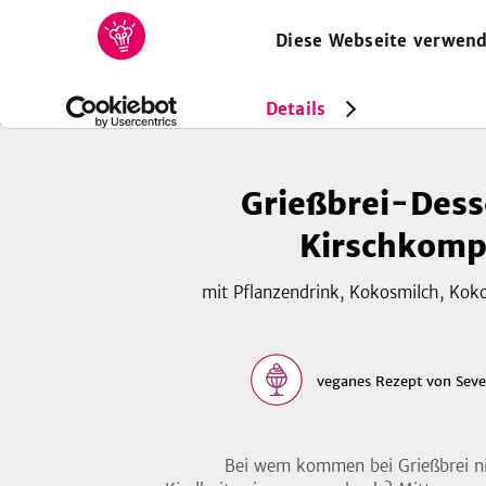
Diese Webseite verwend
HOME
REZEPTE
SAMMLUNGEN
MAGAZIN
Rezepte
Vegan
Grießbrei-Dessert mit Kirschkompott
Details
Grießbrei-Dess
Kirschkomp
mit Pflanzendrink, Kokosmilch, Kok
veganes Rezept
von
Seve
Bei wem kommen bei Grießbrei n