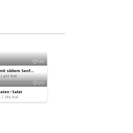
176
Foto:
SevenCooks
mit süßem Senf
|
467
kcal
517
Foto:
SevenCooks
aten-Salat
.
|
289
kcal