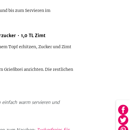
und bis zum Servieren im
rzucker
1,0
TL
Zimt
inem Topf erhitzen, Zucker und Zimt
m Grießbrei anrichten. Die restlichen
h einfach warm servieren und
Au
Fa
Au
tei
Twi
ten zum Naschen:
Zuckerfreies für