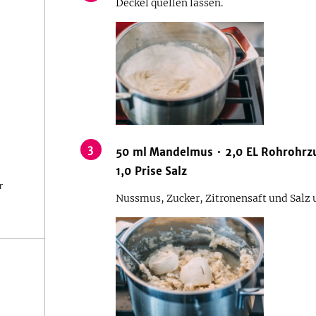
Deckel quellen lassen.
3
50
ml
Mandelmus
2,0
EL
Rohrohrz
1,0
Prise
Salz
r
Nussmus, Zucker, Zitronensaft und Salz 