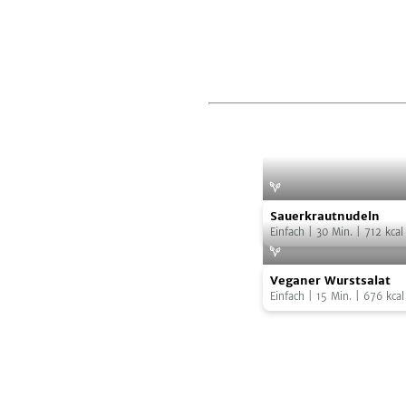
Sauerkrautnudeln
Foto:
Frau S. 
Sauerkrautnudeln
Einfach
|
30
Min.
|
712
kcal
Veganer
Veganer Wurstsalat
Wurstsalat
Einfach
|
15
Min.
|
676
kcal