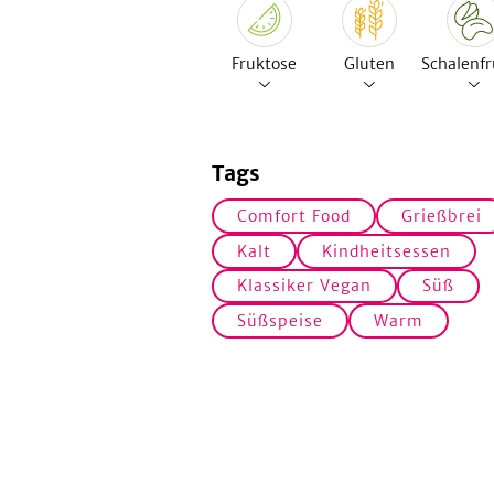
Fruktose
Gluten
Schalenfr
Tags
Comfort Food
Grießbrei
Kalt
Kindheitsessen
Klassiker Vegan
Süß
Süßspeise
Warm