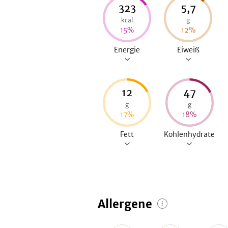
323
5,7
kcal
g
15
%
12
%
Energie
Eiweiß
12
47
g
g
17
%
18
%
Fett
Kohlenhydrate
Allergene