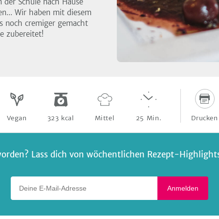
n der Schule nach Hause
... Wir haben mit diesem
os noch cremiger gemacht
e zubereitet!
Drucken
Vegan
323
kcal
Mittel
25
Min.
orden? Lass dich von wöchentlichen Rezept-Highlights 
Deine E-Mail-Adresse
Anmelden