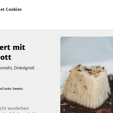
et Cookies
zur
Startseite
ert mit
ott
osmehl, Dinkelgrieß
zeigen
3
Bild
nCooks Sweets
icht wunderbare