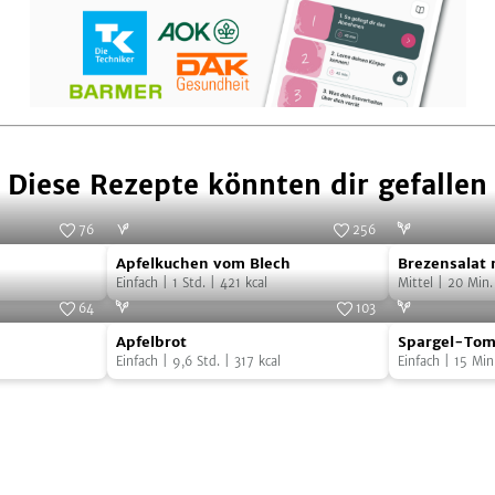
Diese Rezepte könnten dir gefallen
76
256
Apfelkuchen
Brezensalat
verändert die Welt
Foto:
SevenCooks
Apfelkuchen vom Blech
Brezensalat 
vom
mit
Einfach
|
1
Std.
|
421
kcal
Dressing
Mittel
|
20
Min.
Blech
süßem
64
103
Apfelbrot
Spargel-
Senf
Foto:
Simply V
Foto:
SevenCooks
Apfelbrot
Spargel-Tom
Tomaten-
Dressing
Einfach
|
9,6
Std.
|
317
kcal
Einfach
|
15
Min
Salat