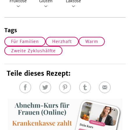
Fruktose
Gluten
Laktose
Tags
Für Familien
Herzhaft
Warm
Zweite Zyklushälfte
Teile dieses Rezept:
Auf
Auf
Auf
Auf
E-
Facebook
Twitter
Pinterest
Tumblr
Mail
teilen
teilen
teilen
teilen