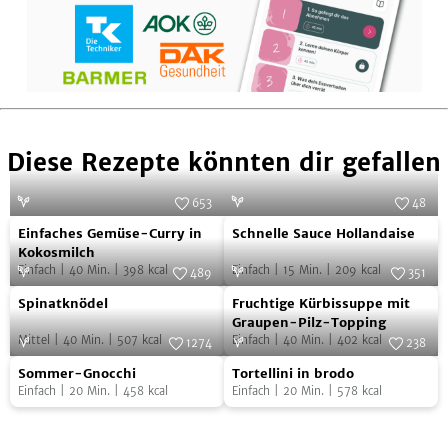
Diese Rezepte könnten dir gefallen
653
48
Einfaches
Schnelle
Foto:
SevenCooks
Foto:
SevenCooks
Einfaches Gemüse-Curry in
Schnelle Sauce Hollandaise
Gemüse-
Sauce
Kokosmilch
Einfach
|
40
Min.
|
398
kcal
Einfach
|
15
Min.
|
209
kcal
Curry
Hollandaise
489
351
Spinatknödel
Fruchtige
in
Foto:
SevenCooks
Foto:
SevenCooks
Spinatknödel
Fruchtige Kürbissuppe mit
Kürbissuppe
Kokosmilch
Graupen-Pilz-Topping
Mittel
|
40
Min.
|
507
kcal
Einfach
|
40
Min.
|
402
kcal
mit
1274
238
Sommer-
Tortellini
Foto:
SevenCooks
Graupen-
Foto:
SevenCooks
Sommer-Gnocchi
Tortellini in brodo
Gnocchi
in
Pilz-
Einfach
|
20
Min.
|
458
kcal
Einfach
|
20
Min.
|
578
kcal
brodo
Topping