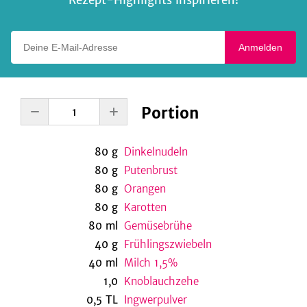
Rezept-Highlights inspirieren!
Deine E-Mail-Adresse
Anmelden
Portion
80
g
Dinkelnudeln
80
g
Putenbrust
80
g
Orangen
80
g
Karotten
80
ml
Gemüsebrühe
40
g
Frühlingszwiebeln
40
ml
Milch 1,5%
1,0
Knoblauchzehe
0,5
TL
Ingwerpulver