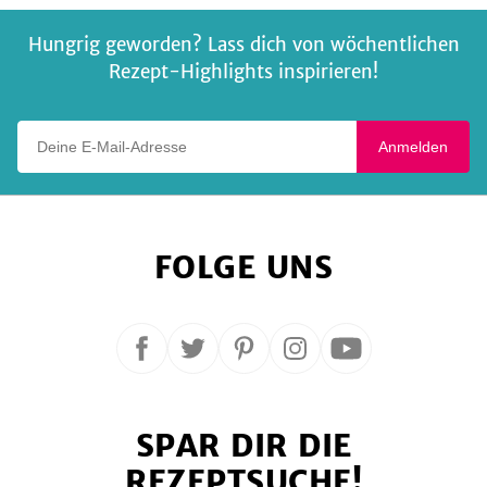
Hungrig geworden? Lass dich von wöchentlichen
Rezept-Highlights inspirieren!
Deine E-Mail-Adresse
Anmelden
FOLGE UNS
Folge
Folge
Folge
Folge
Folge
uns
uns
uns
uns
uns
auf
auf
auf
auf
auf
SPAR DIR DIE
Facebook
Twitter
Pinterest
Instagram
YouTube
REZEPTSUCHE!