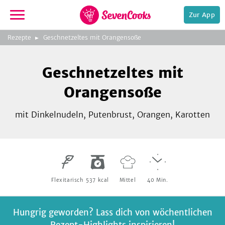
Zur App
zeigen
3
zur
Rezepte
Geschnetzeltes mit Orangensoße
Bild
Startseite
Foto:
Foto:
Foto:
SevenCooks
SevenCooks
SevenCooks
Bild
2
Geschnetzeltes mit
zeigen
Orangensoße
mit Dinkelnudeln, Putenbrust, Orangen, Karotten
e,
Flexitarisch
537
kcal
Mittel
40
Min.
Hungrig geworden? Lass dich von wöchentlichen