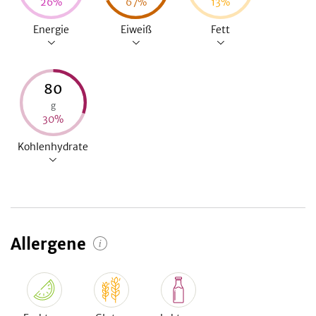
26
%
67
%
13
%
Energie
Eiweiß
Fett
80
g
30
%
Kohlenhydrate
Allergene