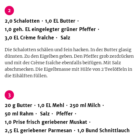
2
2,0
Schalotten
1,0
EL
Butter
1,0
geh.
EL
eingelegter grüner Pfeffer
3,0
EL
Crème fraîche
Salz
Die Schalotten schälen und fein hacken. In der Butter glasig
dünsten. Zu den Eigelben geben. Den Pfeffer grob zerdrücken
und mit der Crème fraîche ebenfalls beifügen. Mit Salz
abschmecken. Die Eigelbmasse mit Hilfe von 2 Teelöffeln in
die Eihälften füllen.
3
20
g
Butter
1,0
EL
Mehl
250
ml
Milch
50
ml
Rahm
Salz
Pfeffer
1,0
Prise
frisch geriebener Muskat
2,5
EL
geriebener Parmesan
1,0
Bund
Schnittlauch