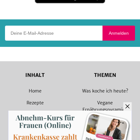
Google
Play
Deine E-Mail-Adresse
Anmelden
INHALT
THEMEN
Home
Was koche ich heute?
Rezepte
Vegane
Ernährungspyramide
Magazin
Vegane Rezepte
Sammlungen
Vegetarische Rezepte
Rezept Suche