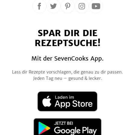
Folge
Folge
Folge
Folge
Folge
uns
uns
uns
uns
uns
auf
auf
auf
auf
auf
SPAR DIR DIE
Facebook
Twitter
Pinterest
Instagram
YouTube
REZEPTSUCHE!
Mit der SevenCooks App.
Lass dir Rezepte vorschlagen, die genau zu dir passen.
Jeden Tag neu – gesund & lecker.
Laden
im
App
Store
Jetzt
bei