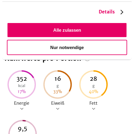
Zubereitungsdauer
Details
30
Minuten
Vorbereitungszeit
10
Minuten
Koch-/Backzeit
Alle zulassen
Nur notwendige
Nährwerte pro Portion
352
16
28
kcal
g
g
17
%
33
%
40
%
Energie
Eiweiß
Fett
9,5