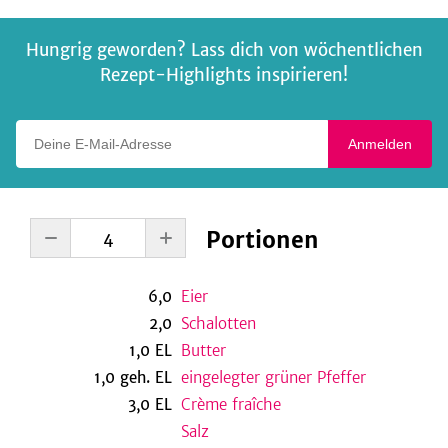
Hungrig geworden? Lass dich von wöchentlichen
Rezept-Highlights inspirieren!
Deine E-Mail-Adresse
Anmelden
Portionen
6,0
Eier
2,0
Schalotten
1,0
EL
Butter
1,0
geh.
EL
eingelegter grüner Pfeffer
3,0
EL
Crème fraîche
Salz