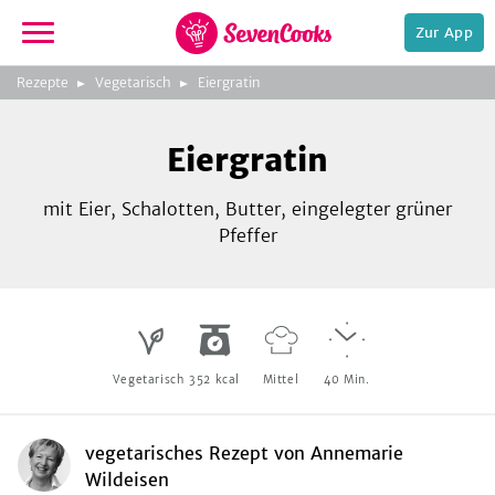
Zur App
zur
Rezepte
Vegetarisch
Eiergratin
Startseite
Foto:
Andreas Fahrni
Eiergratin
mit Eier, Schalotten, Butter, eingelegter grüner
Pfeffer
e,
Vegetarisch
352
kcal
Mittel
40
Min.
vegetarisches Rezept
von
Annemarie
Wildeisen