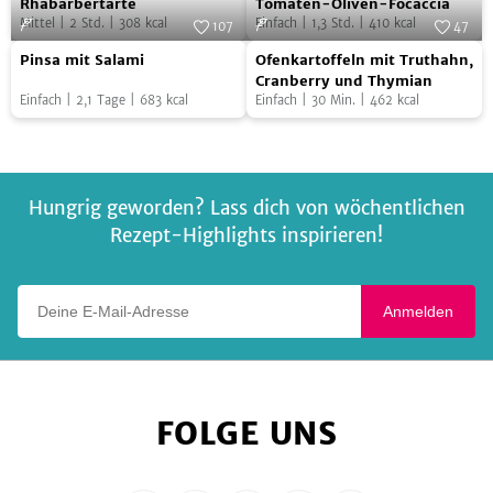
Rhabarbertarte
Tomaten-Oliven-Focaccia
Oliven-
Ketchup
Mittel
|
2
Std.
|
308
kcal
Einfach
|
1,3
Std.
|
410
kcal
107
47
Focaccia
Pinsa
Ofenkartoffeln
Foto:
SevenCooks
Foto:
SevenCooks
Pinsa mit Salami
Ofenkartoffeln mit Truthahn,
mit
mit
Cranberry und Thymian
Einfach
|
2,1
Tage
|
683
kcal
Einfach
|
30
Min.
|
462
kcal
Salami
Truthahn,
Cranberry
und
Thymian
Hungrig geworden? Lass dich von wöchentlichen
Rezept-Highlights inspirieren!
Deine E-Mail-Adresse
Anmelden
FOLGE UNS