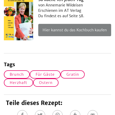
von Annemarie Wildeisen
Erschienen im AT Verlag
Du findest es auf Seite 58.
Hier kannst du das Kochbuch kaufen
Tags
Brunch
Für Gäste
Gratin
Herzhaft
Ostern
Teile dieses Rezept: