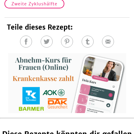
Zweite Zyklushälfte
Teile dieses Rezept:
Auf
Auf
Auf
Auf
E-
Facebook
Twitter
Pinterest
Tumblr
Mail
teilen
teilen
teilen
teilen