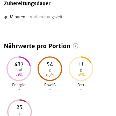
Zubereitungsdauer
30
Minuten
Vorbereitungszeit
Nährwerte pro Portion
437
54
11
kcal
g
g
21
%
113
%
16
%
Energie
Eiweiß
Fett
25
g