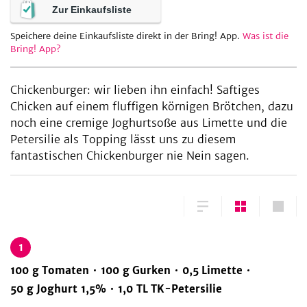
Zur Einkaufsliste
Speichere deine Einkaufsliste direkt in der Bring! App.
Was ist die
Bring! App?
be
Chickenburger: wir lieben ihn einfach! Saftiges
Chicken auf einem fluffigen körnigen Brötchen, dazu
noch eine cremige Joghurtsoße aus Limette und die
Petersilie als Topping lässt uns zu diesem
fantastischen Chickenburger nie Nein sagen.
1
100
g
Tomaten
100
g
Gurken
0,5
Limette
50
g
Joghurt 1,5%
1,0
TL
TK-Petersilie