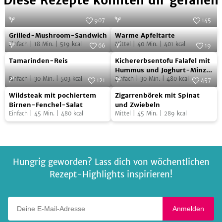
Diese Rezepte könnten dir gefallen
907
145
Grilled-
Warme
Foto:
SevenCooks
Foto:
SevenCooks
Grilled-Mushroom-Sandwich
Warme Apfeltarte
Mushroom-
Apfeltarte
Einfach
|
18
Min.
|
519
kcal
Mittel
|
40
Min.
|
401
kcal
66
19
Sandwich
Tamarinden-
Kichererbsentofu
Foto:
SevenCooks
Foto:
Zeevi
Tamarinden-Reis
Kichererbsentofu Falafel mit
Reis
Falafel
Hummus und Joghurt-Minze
Einfach
|
30
Min.
|
503
kcal
Dip
Einfach
|
30
Min.
|
480
kcal
mit
121
457
Wildsteak
Zigarrenbörek
Foto:
SevenCooks
Hummus
Foto:
SevenCooks
Wildsteak mit pochiertem
Zigarrenbörek mit Spinat
mit
mit
und
Birnen-Fenchel-Salat
und Zwiebeln
Einfach
|
45
Min.
|
480
kcal
Mittel
|
45
Min.
|
289
kcal
pochiertem
Spinat
Joghurt-
Birnen-
und
Minze
Fenchel-
Zwiebeln
Dip
Salat
Hungrig geworden? Lass dich von wöchentlichen
Rezept-Highlights inspirieren!
Deine E-Mail-Adresse
Anmelden