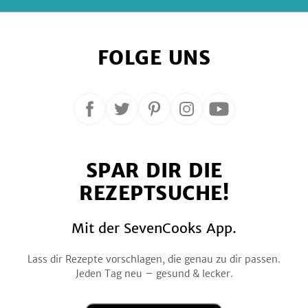
FOLGE UNS
Folge
Folge
Folge
Folge
Folge
uns
uns
uns
uns
uns
auf
auf
auf
auf
auf
SPAR DIR DIE
Facebook
Twitter
Pinterest
Instagram
YouTube
REZEPTSUCHE!
Mit der SevenCooks App.
Lass dir Rezepte vorschlagen, die genau zu dir passen.
Jeden Tag neu – gesund & lecker.