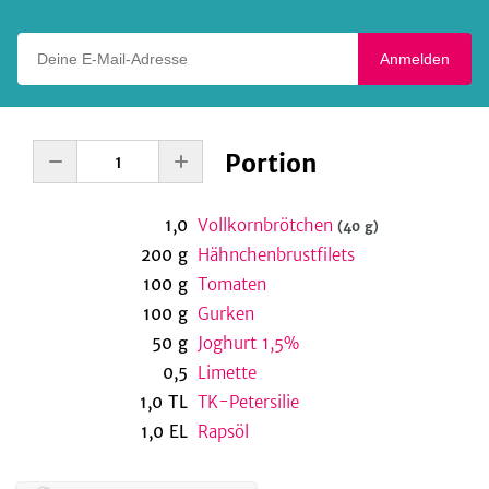
Deine E-Mail-Adresse
Anmelden
Portion
1,0
Vollkornbrötchen
(40 g)
200
g
Hähnchenbrustfilets
100
g
Tomaten
100
g
Gurken
50
g
Joghurt 1,5%
0,5
Limette
1,0
TL
TK-Petersilie
1,0
EL
Rapsöl