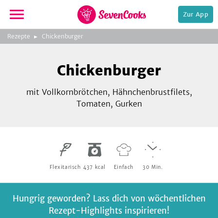
Zur App
zeigen
3
zur
Rezepte
Chickenburger
Bild
Startseite
Foto:
Foto:
Foto:
SevenCooks
SevenCooks
SevenCooks
Bild
2
Chickenburger
zeigen
mit Vollkornbrötchen, Hähnchenbrustfilets,
Tomaten, Gurken
e,
Flexitarisch
437
kcal
Einfach
30
Min.
Hungrig geworden? Lass dich von wöchentlichen
Rezept-Highlights inspirieren!