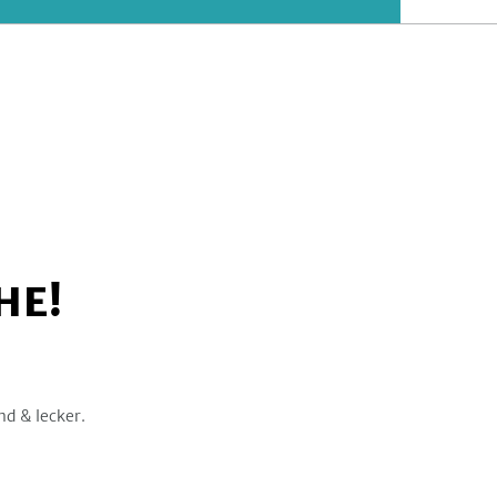
HE!
nd & lecker.