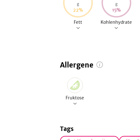
g
g
22
%
15
%
Fett
Kohlenhydrate
Allergene
Fruktose
Tags