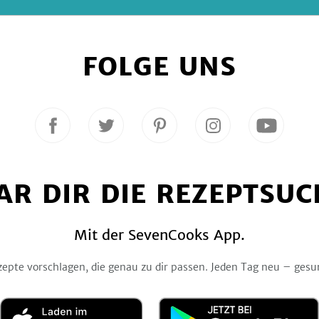
FOLGE UNS
Folge
Folge
Folge
Folge
Folge
uns
uns
uns
uns
uns
auf
auf
auf
auf
auf
Facebook
Twitter
Pinterest
Instagram
YouTube
AR DIR DIE REZEPTSUC
Mit der SevenCooks App.
zepte vorschlagen, die genau zu dir passen. Jeden Tag neu – gesu
Laden
Jetzt