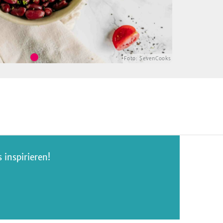
Foto:
SevenCooks
inspirieren!