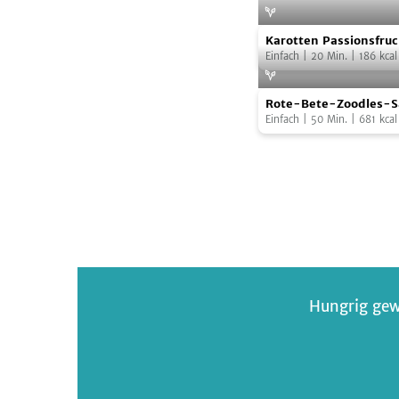
Karotten
Foto:
Michael Wissing BF
Karotten Passionsfruc
Jaroslawski
Passionsfrucht
Ajowan und rotem Bas
Einfach
|
20
Min.
|
186
kcal
Salat
Rote-
mit
Rote-Bete-Zoodles-S
Bete-
Ajowan
Einfach
|
50
Min.
|
681
kcal
Zoodles-
und
Salat
rotem
Basilikum
Hungrig gew