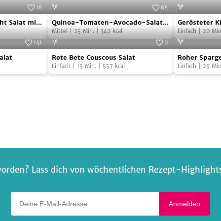
16
68
Quinoa-
Gerösteter
F - Ass. Paul
Foto:
Justin P. Moore/Ventil Verlag
ht Salat mit
Quinoa-Tomaten-Avocado-Salat
Gerösteter K
Tomaten-
Kichererbse
ilikum
mit Möhren-Ingwer-Dressing
Mittel
|
25
Min.
|
342
kcal
Einfach
|
20
Min
Avocado-
141
0
Rote
Roher
Salat
Foto:
SevenCooks
Foto:
SevenCooks
alat
Rote Bete Couscous Salat
Roher Sparge
Bete
Spargelsalat
mit
Einfach
|
15
Min.
|
557
kcal
Belugalinsen
Einfach
|
25
Min
Couscous
mit
Möhren-
Salat
Belugalinse
Ingwer-
Dressing
orden? Lass dich von wöchentlichen Rezept-Highlights 
Deine E-Mail-Adresse
Anmelden