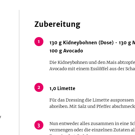
Zubereitung
1
130
g
Kidneybohnen (Dose)
130
g
M
100
g
Avocado
Die Kidneybohnen und den Mais abtropfen
Avocado mit einem Esslöffel aus der Scha
2
1,0
Limette
Für das Dressing die Limette auspressen
abreiben. Mit Salz und Pfeffer abschmeck
r
Nun entweder alles zusammen in eine Sc
3
vermengen oder die einzelnen Zutaten a