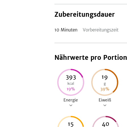
Zubereitungsdauer
10
Minuten
Vorbereitungszeit
Nährwerte pro Portio
393
19
kcal
g
19
%
39
%
Energie
Eiweiß
15
40