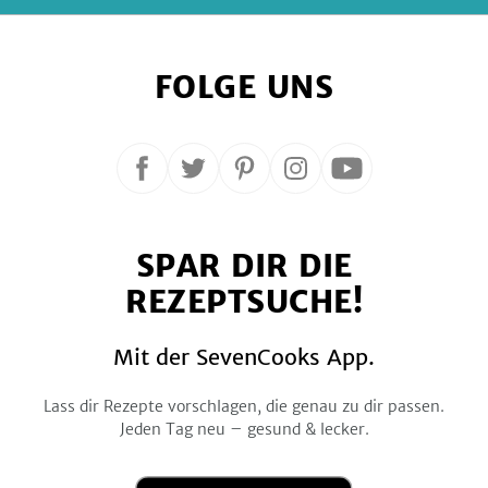
FOLGE UNS
Folge
Folge
Folge
Folge
Folge
uns
uns
uns
uns
uns
auf
auf
auf
auf
auf
SPAR DIR DIE
Facebook
Twitter
Pinterest
Instagram
YouTube
REZEPTSUCHE!
Mit der SevenCooks App.
Lass dir Rezepte vorschlagen, die genau zu dir passen.
Jeden Tag neu – gesund & lecker.