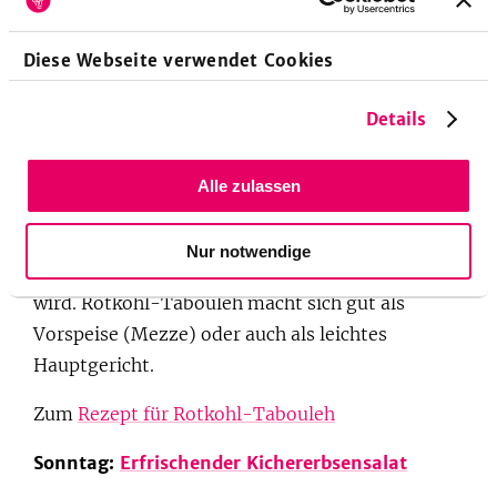
mundgerechte Stücke schneiden und rein in den
Wrap! Und Guacamole mit Hummus ist eine
Diese Webseite verwendet Cookies
unschlagbare Kombination.
Zum
Rezept für Gemüsewraps mit Guacamole
Details
und Hummus
Alle zulassen
Samstag:
Rotkohl-Tabouleh
Die Levante-Küche ist stark im Kommen. Hier ist
Nur notwendige
einer der Gründe, warum sie immer beliebter
wird. Rotkohl-Tabouleh macht sich gut als
Vorspeise (Mezze) oder auch als leichtes
Hauptgericht.
Zum
Rezept für Rotkohl-Tabouleh
Sonntag:
Erfrischender Kichererbsensalat