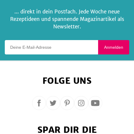
... direkt in dein Postfach. Jede Woche neue
Rezeptideen und spannende Magazinartikel als
Newsletter.
Deine E-Mail-Adresse
Anmelden
FOLGE UNS
Folge
Folge
Folge
Folge
Folge
uns
uns
uns
uns
uns
auf
auf
auf
auf
auf
SPAR DIR DIE
Facebook
Twitter
Pinterest
Instagram
YouTube