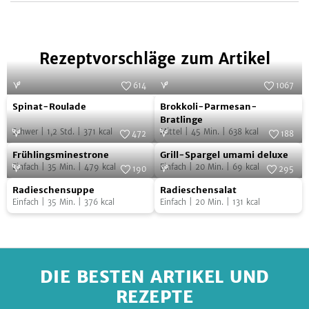
Facebook
Twitter
Pinterest
Tumblr
Mail
teilen
teilen
teilen
teilen
Rezeptvorschläge zum Artikel
614
1067
Spinat-
Brokkoli-
Foto:
SevenCooks
Foto:
SevenCooks
Spinat-Roulade
Brokkoli-Parmesan-
Roulade
Parmesan-
Bratlinge
Schwer
|
1,2
Std.
|
371
kcal
Mittel
|
45
Min.
|
638
kcal
Bratlinge
472
188
Frühlingsminestrone
Grill-
Foto:
SevenCooks
Foto:
SevenCooks
Frühlingsminestrone
Grill-Spargel umami deluxe
Spargel
Einfach
|
35
Min.
|
479
kcal
Einfach
|
20
Min.
|
69
kcal
190
295
umami
Radieschensuppe
Radieschensalat
Foto:
SevenCooks
Foto:
SevenCooks
Radieschensuppe
Radieschensalat
deluxe
Einfach
|
35
Min.
|
376
kcal
Einfach
|
20
Min.
|
131
kcal
DIE BESTEN ARTIKEL UND
REZEPTE