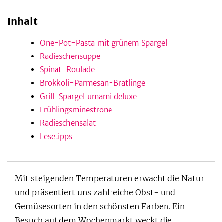
Inhalt
be
One-Pot-Pasta mit grünem Spargel
Radieschensuppe
Spinat-Roulade
Brokkoli-Parmesan-Bratlinge
Grill-Spargel umami deluxe
Frühlingsminestrone
Radieschensalat
Lesetipps
Mit steigenden Temperaturen erwacht die Natur
und präsentiert uns zahlreiche Obst- und
Gemüsesorten in den schönsten Farben. Ein
Besuch auf dem Wochenmarkt weckt die