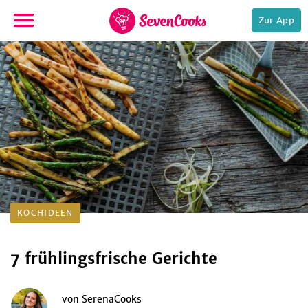
Zur App
zur
Startseite
e,
KOCHIDEEN
7 frühlingsfrische Gerichte
von
SerenaCooks