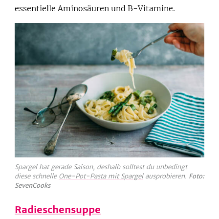
essentielle Aminosäuren und B-Vitamine.
Spargel hat gerade Saison, deshalb solltest du unbedingt
diese schnelle
One-Pot-Pasta mit Spargel
ausprobieren.
Foto:
SevenCooks
Radieschensuppe