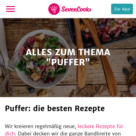
Zur App
zur
Startseite
ALLES ZUM THEMA
"PUFFER"
e,
Puffer: die besten Rezepte
Wir kreieren regelmäßig neue,
leckere Rezepte für
dich
. Dabei decken wir die ganze Bandbreite von