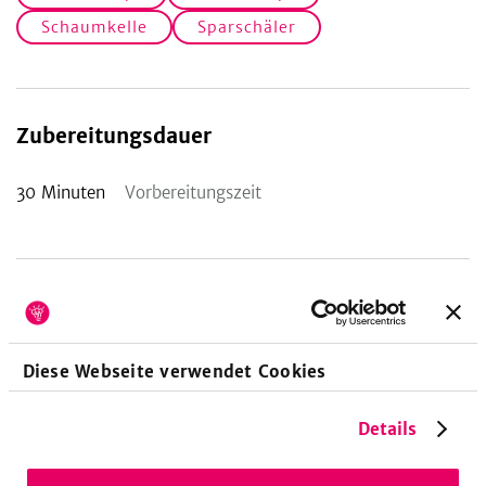
Schaumkelle
Sparschäler
Zubereitungsdauer
30
Minuten
Vorbereitungszeit
Nährwerte pro Portion
Diese Webseite verwendet Cookies
1.073
28
43
kcal
g
g
Details
51
%
57
%
62
%
Energie
Eiweiß
Fett