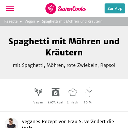
Zur App
zur
Rezepte
Vegan
Spaghetti mit Möhren und Kräutern
Startseite
Foto:
Frau S. verändert die Welt
Spaghetti mit Möhren und
Kräutern
mit Spaghetti, Möhren, rote Zwiebeln, Rapsöl
e,
Vegan
1.073
kcal
Einfach
30
Min.
veganes Rezept
von
Frau S. verändert die