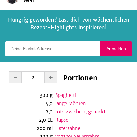
Welt
Hungrig geworden? Lass dich von wöchentlichen
Rezept-Highlights inspirieren!
Deine E-Mail-Adresse
Anmelden
Portionen
300
g
Spaghetti
4,0
lange Möhren
2,0
rote Zwiebeln, gehackt
2,0
EL
Rapsöl
200
ml
Hafersahne
200
g
veganer Sauerrrahm