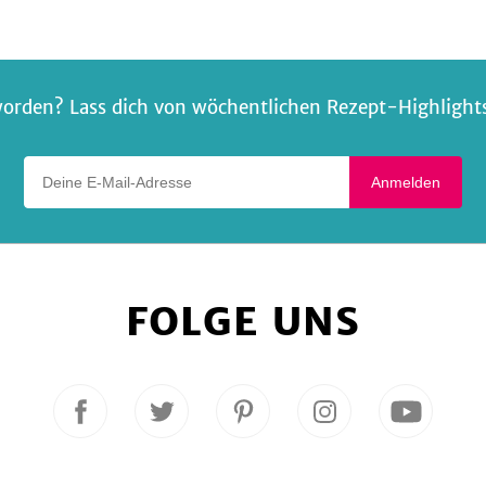
orden? Lass dich von wöchentlichen Rezept-Highlights 
Deine E-Mail-Adresse
Anmelden
FOLGE UNS
Folge
Folge
Folge
Folge
Folge
uns
uns
uns
uns
uns
auf
auf
auf
auf
auf