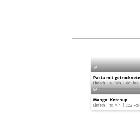
Pasta
Pasta mit getrocknet
mit
und Mozzarella
Einfach
|
20
Min.
|
661
kcal
getrockneten
Mango-
Tomaten
Foto:
Cocon
Mango-Ketchup
Ketchup
und
Einfach
|
30
Min.
|
224
kcal
Mozzarella