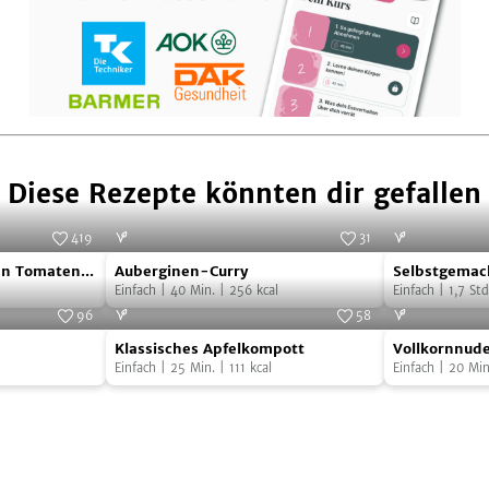
Diese Rezepte könnten dir gefallen
419
31
Auberginen-
Selbstgema
Foto:
SevenCooks
Foto:
iStock.com/subodhsathe
en Tomaten
Auberginen-Curry
Selbstgemac
Curry
Gnocchi
Einfach
|
40
Min.
|
256
kcal
Salbei-Butte
Einfach
|
1,7
Std
mit
96
58
Klassisches
Vollkornnud
Salbei-
ut Business GmbH
Foto:
SevenCooks
Klassisches Apfelkompott
Vollkornnude
Apfelkompott
mit
Butter
Einfach
|
25
Min.
|
111
kcal
und Mozzarel
Einfach
|
20
Min
Auberginen
und
Mozzarella