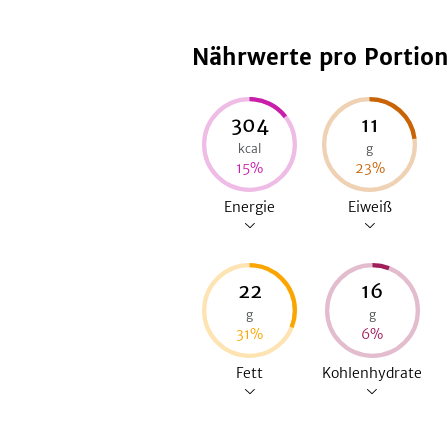
Nährwerte pro Portio
304
11
kcal
g
15
%
23
%
Energie
Eiweiß
22
16
g
g
31
%
6
%
Fett
Kohlenhydrate