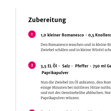
Zubereitung
1
1,0
kleiner
Romanesco
0,5
Knollens
Den Romanesco waschen und in kleine Rös
Zwiebel schälen und in kleine Würfel sch
2
3,5
EL
Öl
Salz
Pfeffer
750
ml
G
Paprikapulver
Nun die Zwiebel im Öl anbraten, den Ro
einige Minuten bei mittlerer Hitze mitbr
und mit der Gemüsebrühe ablöschen. Noch
Paprikapulver würzen.