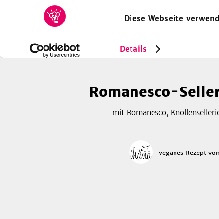
Diese Webseite verwend
HOME
REZEPTE
SAMMLUNGEN
MAGAZIN
Rezepte
Vegan
Romanesco-Sellerie-Suppe
Details
Romanesco-Selle
mit Romanesco, Knollensellerie
veganes Rezept
vo