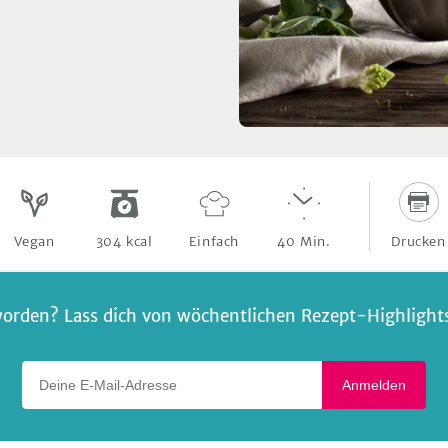
Drucken
Vegan
304
kcal
Einfach
40
Min.
orden? Lass dich von wöchentlichen Rezept-Highlights 
Deine E-Mail-Adresse
Anmelden