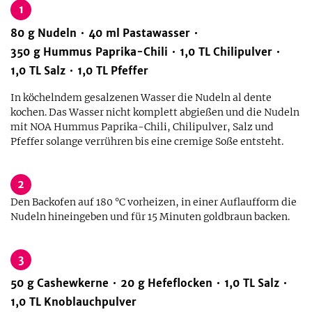
1
80
g
Nudeln
40
ml
Pastawasser
350
g
Hummus Paprika-Chili
1,0
TL
Chilipulver
1,0
TL
Salz
1,0
TL
Pfeffer
In köchelndem gesalzenen Wasser die Nudeln al dente
kochen. Das Wasser nicht komplett abgießen und die Nudeln
mit NOA Hummus Paprika-Chili, Chilipulver, Salz und
Pfeffer solange verrühren bis eine cremige Soße entsteht.
2
Den Backofen auf 180 °C vorheizen, in einer Auflaufform die
Nudeln hineingeben und für 15 Minuten goldbraun backen.
3
50
g
Cashewkerne
20
g
Hefeflocken
1,0
TL
Salz
1,0
TL
Knoblauchpulver