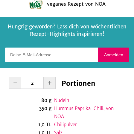
veganes Rezept
von
NOA
Hungrig geworden? Lass dich von wöchentlichen
Rezept-Highlights inspirieren!
Deine E-Mail-Adresse
Anmelden
Portionen
80
g
Nudeln
350
g
Hummus Paprika-Chili, von
NOA
1,0
TL
Chilipulver
1,0
TL
Salz