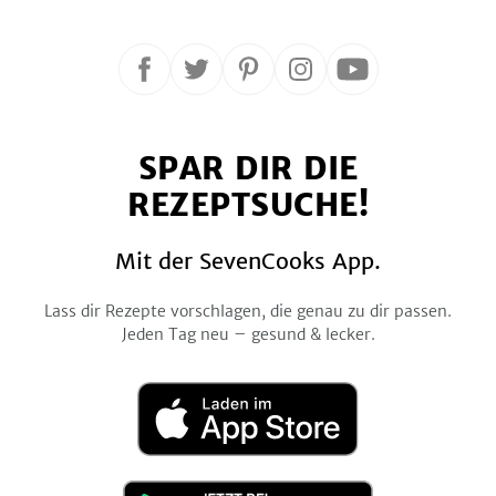
Folge
Folge
Folge
Folge
Folge
uns
uns
uns
uns
uns
auf
auf
auf
auf
auf
SPAR DIR DIE
Facebook
Twitter
Pinterest
Instagram
YouTube
REZEPTSUCHE!
Mit der SevenCooks App.
Lass dir Rezepte vorschlagen, die genau zu dir passen.
Jeden Tag neu – gesund & lecker.
Laden
im
App
Store
Jetzt