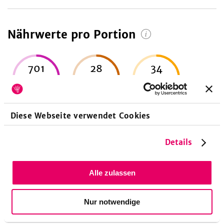
Nährwerte pro Portion
701
28
34
kcal
g
g
33
%
59
%
48
%
Energie
Eiweiß
Fett
Diese Webseite verwendet Cookies
Details
71
g
27
%
Alle zulassen
Kohlenhydrate
Nur notwendige