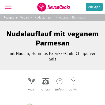
Zur App
zur
Rezepte
Vegan
Nudelauflauf mit veganem Parmesan
Startseite
Foto:
NOA GmbH & Co. KG
Nudelauflauf mit veganem
Parmesan
mit Nudeln, Hummus Paprika-Chili, Chilipulver,
Salz
e,
Vegan
701
kcal
Einfach
25
Min.