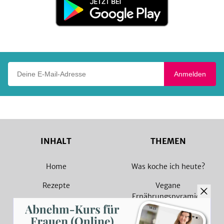
bei
Google
Play
Deine E-Mail-Adresse
Anmelden
INHALT
THEMEN
Home
Was koche ich heute?
Rezepte
Vegane
Ernährungspyramide
Magazin
Vegane Rezepte
Sammlungen