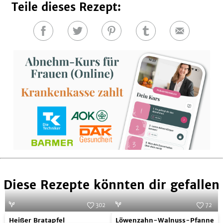
Teile dieses Rezept:
Auf
Auf
Auf
Auf
E-
Facebook
Twitter
Pinterest
Tumblr
Mail
teilen
teilen
teilen
teilen
Diese Rezepte könnten dir gefallen
302
72
Heißer
Löwenzahn-
Foto:
SevenCooks
Foto:
SevenCooks
Heißer Bratapfel
Löwenzahn-Walnuss-Pfanne