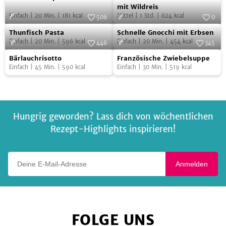
Bratapfel
Walnuss-
mit Wildreis
Einfach
|
20
Min.
|
181
kcal
Mittel
|
1
Std.
|
624
kcal
Pfanne
506
0
Thunfisch
Schnelle
Foto:
SevenCooks
mit
Foto:
SevenCooks
Thunfisch Pasta
Schnelle Gnocchi mit Erbsen
Pasta
Gnocchi
Wildreis
Einfach
|
20
Min.
|
596
kcal
Einfach
|
20
Min.
|
454
kcal
446
345
mit
Bärlauchrisotto
Französische
Foto:
SevenCooks
Foto:
SevenCooks
Bärlauchrisotto
Französische Zwiebelsuppe
Erbsen
Zwiebelsuppe
Einfach
|
45
Min.
|
590
kcal
Einfach
|
30
Min.
|
519
kcal
Hungrig geworden? Lass dich von wöchentlichen
Rezept-Highlights inspirieren!
Deine E-Mail-Adresse
Anmelden
FOLGE UNS