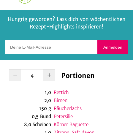
Hungrig geworden? Lass dich von wöchentlichen
Rezept-Highlights inspirieren!
Deine E-Mail-Adresse
Anmelden
Portionen
1,0
Rettich
2,0
Birnen
150
g
Räucherlachs
0,5
Bund
Petersilie
8,0
Scheiben
Körner Baguette
1,0
Zitrone, Saft davon