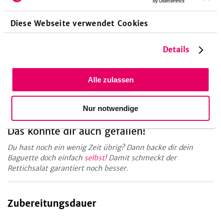
Küchengeräte
Diese Webseite verwendet Cookies
Sparschäler
Details
Mehr davon?
Alle zulassen
Rettich findet sich nicht nur in Gerichten der asiatischen
Küche wieder, sondern steckt auch noch voller gesunder
Nur notwendige
Inhaltsstoffe. Na, Neugierig?
Dan ran an die Rübe!
Das könnte dir auch gefallen!
Du hast noch ein wenig Zeit übrig? Dann backe dir dein
Baguette doch einfach
selbst!
Damit schmeckt der
Rettichsalat garantiert noch besser.
Zubereitungsdauer