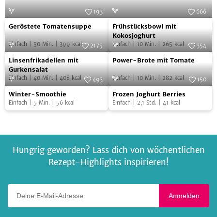
193
666
Geröstete
Frühstücksbowl
Foto:
SevenCooks
Foto:
SevenCooks
Geröstete Tomatensuppe
Frühstücksbowl mit
Tomatensuppe
mit
Kokosjoghurt
Einfach
|
50
Min.
|
399
kcal
Einfach
|
10
Min.
|
265
kcal
Kokosjoghurt
2175
354
Linsenfrikadellen
Power-
Foto:
SevenCooks
Foto:
SevenCooks
Linsenfrikadellen mit
Power-Brote mit Tomate
mit
Brote
Gurkensalat
Einfach
|
40
Min.
|
408
kcal
Einfach
|
10
Min.
|
282
kcal
Gurkensalat
mit
493
150
Winter-
Frozen
Foto:
SevenCooks
Tomate
Foto:
SevenCooks
Winter-Smoothie
Frozen Joghurt Berries
Smoothie
Joghurt
Einfach
|
5
Min.
|
56
kcal
Einfach
|
2,1
Std.
|
41
kcal
Berries
Hungrig geworden? Lass dich von wöchentlichen
Rezept-Highlights inspirieren!
Deine E-Mail-Adresse
Anmelden