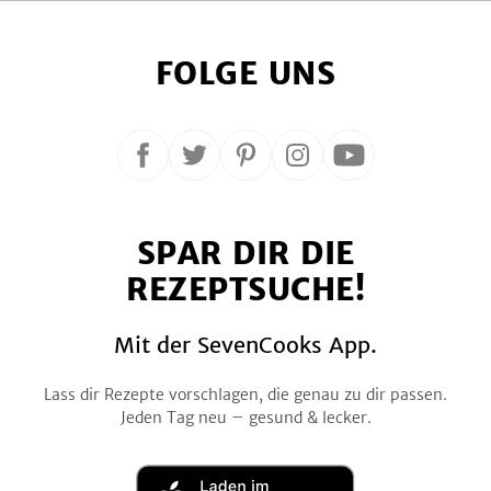
FOLGE UNS
Folge
Folge
Folge
Folge
Folge
uns
uns
uns
uns
uns
auf
auf
auf
auf
auf
SPAR DIR DIE
Facebook
Twitter
Pinterest
Instagram
YouTube
REZEPTSUCHE!
Mit der SevenCooks App.
Lass dir Rezepte vorschlagen, die genau zu dir passen.
Jeden Tag neu – gesund & lecker.
Laden