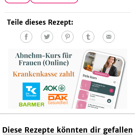
Teile dieses Rezept:
Auf
Auf
Auf
Auf
E-
Facebook
Twitter
Pinterest
Tumblr
Mail
teilen
teilen
teilen
teilen
Diese Rezepte könnten dir gefallen