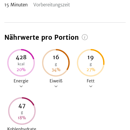
15
Minuten
Vorbereitungszeit
Nährwerte pro Portion
428
16
19
kcal
g
g
20
%
34
%
27
%
Energie
Eiweiß
Fett
47
g
18
%
Kohlenhydrate