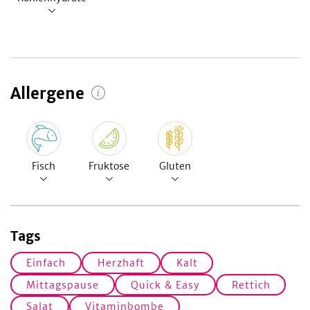
Allergene
Fisch
Fruktose
Gluten
Tags
Einfach
Herzhaft
Kalt
Mittagspause
Quick & Easy
Rettich
Salat
Vitaminbombe