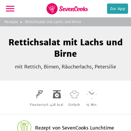
Zur App
zeigen
3
zur
Rezepte
Rettichsalat mit Lachs und Birne
Bild
Startseite
Foto:
Foto:
Foto:
SevenCooks
SevenCooks
SevenCooks
Bild
2
Rettichsalat mit Lachs und
zeigen
Birne
mit Rettich, Birnen, Räucherlachs, Petersilie
e,
Flexitarisch
428
kcal
Einfach
15
Min.
Rezept
von
SevenCooks Lunchtime