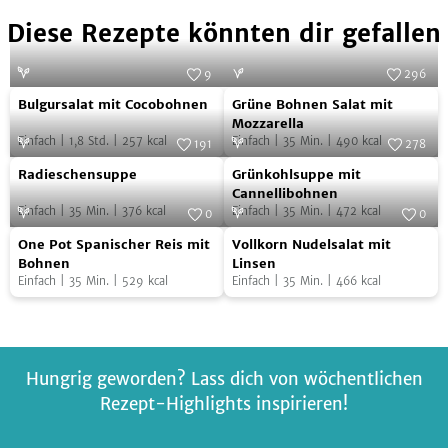
Diese Rezepte könnten dir gefallen
9
296
Bulgursalat
Grüne
Foto:
Juliette Chrétien/AT Verlag
Foto:
SevenCooks
Bulgursalat mit Cocobohnen
Grüne Bohnen Salat mit
mit
Bohnen
Mozzarella
Einfach
|
1,8
Std.
|
257
kcal
Einfach
|
35
Min.
|
490
kcal
Cocobohnen
Salat
191
278
Radieschensuppe
Grünkohlsuppe
Foto:
SevenCooks
mit
Foto:
SevenCooks
Radieschensuppe
Grünkohlsuppe mit
mit
Mozzarella
Cannellibohnen
Einfach
|
35
Min.
|
376
kcal
Einfach
|
35
Min.
|
472
kcal
Cannellibohnen
0
0
One
Vollkorn
Foto:
SevenCooks
Foto:
SevenCooks
One Pot Spanischer Reis mit
Vollkorn Nudelsalat mit
Pot
Nudelsalat
Bohnen
Linsen
Einfach
|
35
Min.
|
529
kcal
Einfach
|
35
Min.
|
466
kcal
Spanischer
mit
Reis
Linsen
mit
Bohnen
Hungrig geworden? Lass dich von wöchentlichen
Rezept-Highlights inspirieren!