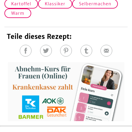
Kartoffel
Klassiker
Selbermachen
Warm
Teile dieses Rezept:
Auf
Auf
Auf
Auf
E-
Facebook
Twitter
Pinterest
Tumblr
Mail
teilen
teilen
teilen
teilen