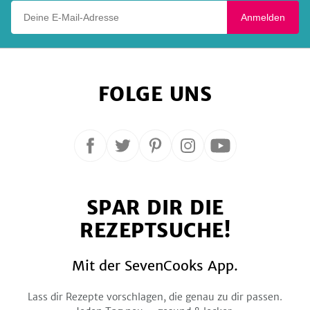
Deine E-Mail-Adresse
Anmelden
FOLGE UNS
Folge
Folge
Folge
Folge
Folge
uns
uns
uns
uns
uns
auf
auf
auf
auf
auf
SPAR DIR DIE
Facebook
Twitter
Pinterest
Instagram
YouTube
REZEPTSUCHE!
Mit der SevenCooks App.
Lass dir Rezepte vorschlagen, die genau zu dir passen.