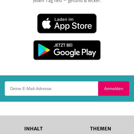
Jeden Tag neu – gesund & lecker.
Laden
im
App
Store
Jetzt
bei
Google
Play
Deine E-Mail-Adresse
Anmelden
INHALT
THEMEN