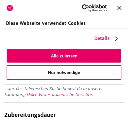
Küchengeräte
Frischhaltefolie
Kartoffelstampfer
Diese Webseite verwendet Cookies
Schaumkelle
Topf
Details
Tipp!
Wer mag kann den Gnocchi noch ihr typisches Gabelmuster
Alle zulassen
geben. Dazu die noch rohen Gnocchi mit den Zinken einer
Gabel etwas eindrücken, so dass sich das Muster eindrückt.
Nur notwendige
Mehr Ideen...
...aus der italienischen Küche findest du in unserer
Sammlung
Dolce Vita – italienische Gerichte.
Zubereitungsdauer