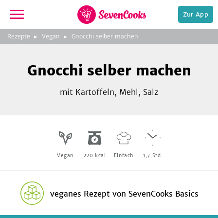
Zur App
zeigen
3
zur
Rezepte
Vegan
Gnocchi selber machen
Bild
Startseite
Foto:
Foto:
Foto:
SevenCooks
SevenCooks
SevenCooks
Bild
2
Gnocchi selber machen
zeigen
mit Kartoffeln, Mehl, Salz
e,
Vegan
220
kcal
Einfach
1,7
Std.
veganes Rezept
von
SevenCooks Basics