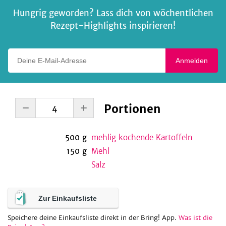
Hungrig geworden? Lass dich von wöchentlichen
Rezept-Highlights inspirieren!
Deine E-Mail-Adresse
Anmelden
Portionen
500
g
mehlig kochende Kartoffeln
150
g
Mehl
Salz
Zur Einkaufsliste
Speichere deine Einkaufsliste direkt in der Bring! App.
Was ist die