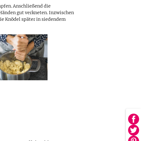
mpfen. Anschließend die
 Händen gut verkneten. Inzwischen
die Knödel später in siedendem
Au
Fa
Au
tei
Twi