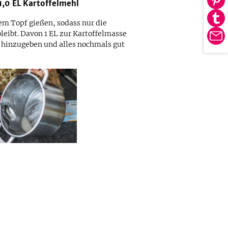
1,0
EL
Kartoffelmehl
Au
tei
Pin
Au
em Topf gießen, sodass nur die
tei
leibt. Davon 1 EL zur Kartoffelmasse
Tu
E-
 hinzugeben und alles nochmals gut
tei
Ma