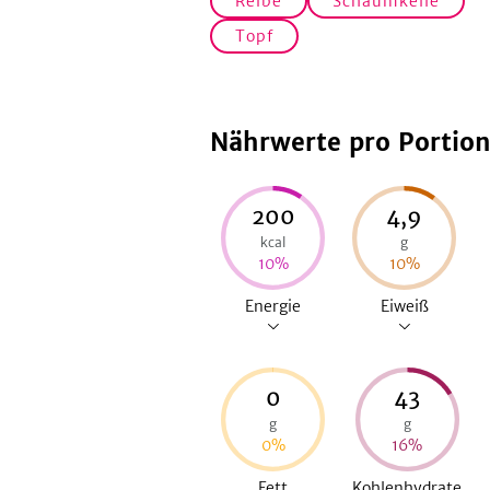
Reibe
Schaumkelle
Topf
Nährwerte pro Portio
200
4,9
kcal
g
10
%
10
%
Energie
Eiweiß
0
43
g
g
0
%
16
%
Fett
Kohlenhydrate