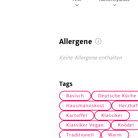
Allergene
Keine Allergene enthalten
Tags
Basisch
Deutsche Küche
Hausmannskost
Herzhaf
Kartoffel
Klassiker
Klassiker Vegan
Knödel
Traditionell
Warm