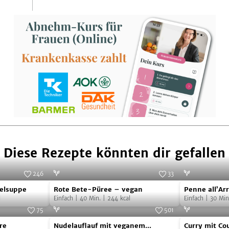
Diese Rezepte könnten dir gefallen
246
33
Rote
Penne
Foto:
SevenCooks
Foto:
Elena_Danileiko
zelsuppe
Rote Bete-Püree – vegan
Penne all’Ar
ppe
Bete-
all’Arrabbiat
l
Einfach
|
40
Min.
|
244
kcal
Einfach
|
30
Min
Püree
75
501
Nudelauflauf
Curry
–
Foto:
SevenCooks
Foto:
NOA GmbH & Co. KG
re
Nudelauflauf mit veganem
Curry mit Co