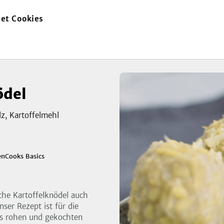
et Cookies
zur
Startseite
ödel
lz, Kartoffelmehl
zeigen
enCooks Basics
3
Bild
sche Kartoffelknödel auch
ser Rezept ist für die
us rohen und gekochten