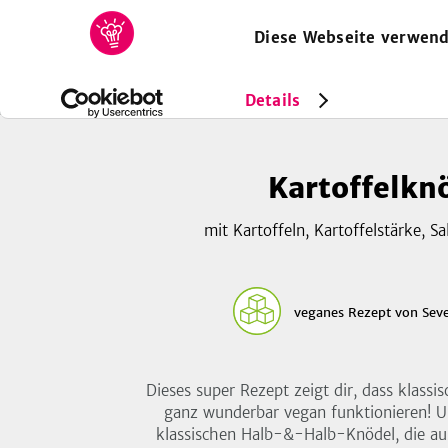
Diese Webseite verwend
HOME
REZEPTE
SAMMLUNGEN
MAGAZIN
Rezepte
Vegan
Kartoffelknödel
Details
Kartoffelkn
mit Kartoffeln, Kartoffelstärke, Sa
veganes Rezept
von
Sev
Dieses super Rezept zeigt dir, dass klassi
ganz wunderbar vegan funktionieren! Un
klassischen Halb-&-Halb-Knödel, die a