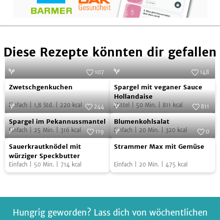
Diese Rezepte könnten dir gefallen
107
148
Zwetschgenkuchen
Spargel
Foto:
SevenCooks
Foto:
SevenCooks
Zwetschgenkuchen
Spargel mit veganer Sauce
mit
Hollandaise
Einfach
|
1,8
Std.
|
220
kcal
Mittel
|
50
Min.
|
811
kcal
veganer
244
811
Spargel
Blumenkohlsalat
Foto:
SevenCooks
Sauce
Foto:
SevenCooks
Spargel im Pekannussmantel
Blumenkohlsalat
im
Hollandaise
Einfach
|
25
Min.
|
316
kcal
Einfach
|
20
Min.
|
320
kcal
119
0
Pekannussmantel
Sauerkrautknödel
Strammer
Foto:
SevenCooks
Foto:
SevenCooks
Sauerkrautknödel mit
Strammer Max mit Gemüse
mit
Max
würziger Speckbutter
Einfach
|
50
Min.
|
714
kcal
Einfach
|
20
Min.
|
475
kcal
würziger
mit
Speckbutter
Gemüse
Hungrig geworden? Lass dich von wöchentlichen