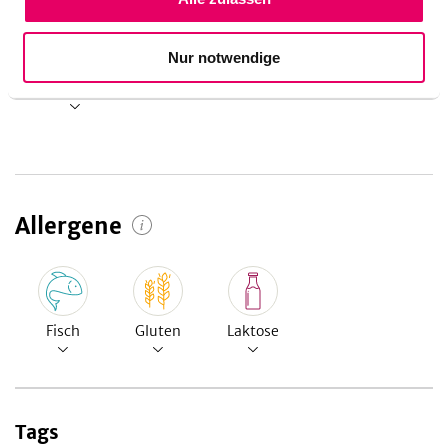
56
g
21
%
Nur notwendige
Kohlenhydrate
Allergene
Fisch
Gluten
Laktose
Tags