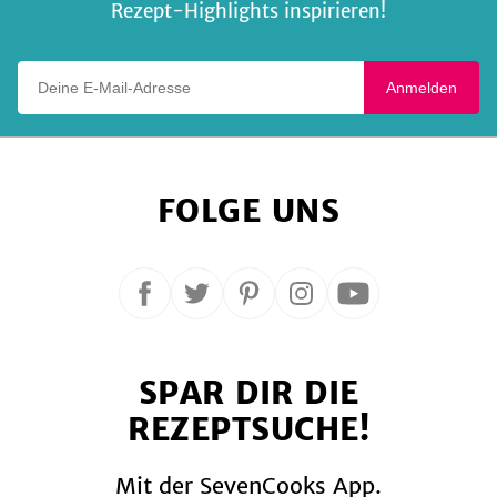
Rezept-Highlights inspirieren!
Deine E-Mail-Adresse
Anmelden
FOLGE UNS
Folge
Folge
Folge
Folge
Folge
uns
uns
uns
uns
uns
auf
auf
auf
auf
auf
SPAR DIR DIE
Facebook
Twitter
Pinterest
Instagram
YouTube
REZEPTSUCHE!
Mit der SevenCooks App.