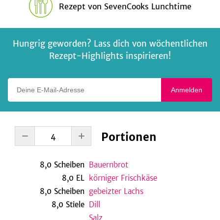
Rezept
von
SevenCooks Lunchtime
Hungrig geworden? Lass dich von wöchentlichen
Rezept-Highlights inspirieren!
Deine E-Mail-Adresse
Anmelden
Portionen
8,0
Scheiben
Bauernbrot
8,0
EL
körniger Frischkäse
8,0
Scheiben
gebeizter Lachs
8,0
Stiele
Dill
Salz