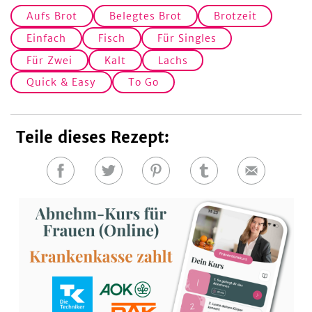
Aufs Brot
Belegtes Brot
Brotzeit
Einfach
Fisch
Für Singles
Für Zwei
Kalt
Lachs
Quick & Easy
To Go
Teile dieses Rezept:
Auf
Auf
Auf
Auf
E-
Facebook
Twitter
Pinterest
Tumblr
Mail
teilen
teilen
teilen
teilen