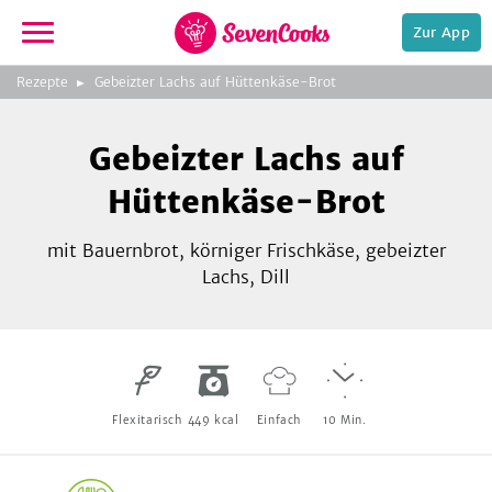
Zur App
zeigen
3
zur
Rezepte
Gebeizter Lachs auf Hüttenkäse-Brot
Bild
Startseite
Foto:
Foto:
Foto:
SevenCooks
SevenCooks
SevenCooks
Bild
2
Gebeizter Lachs auf
zeigen
Hüttenkäse-Brot
mit Bauernbrot, körniger Frischkäse, gebeizter
Lachs, Dill
e,
Flexitarisch
449
kcal
Einfach
10
Min.