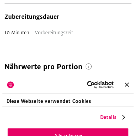
Zubereitungsdauer
10
Minuten
Vorbereitungszeit
Nährwerte pro Portion
449
30
11
kcal
g
g
21
%
62
%
16
%
Diese Webseite verwendet Cookies
Energie
Eiweiß
Fett
Details
Alle zulassen