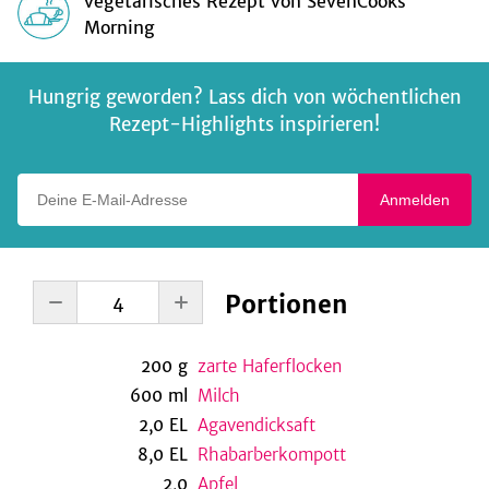
vegetarisches Rezept
von
SevenCooks
Morning
Hungrig geworden? Lass dich von wöchentlichen
Rezept-Highlights inspirieren!
Deine E-Mail-Adresse
Anmelden
Portionen
200
g
zarte Haferflocken
600
ml
Milch
2,0
EL
Agavendicksaft
8,0
EL
Rhabarberkompott
2,0
Apfel