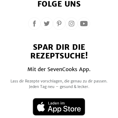
FOLGE UNS
Folge
Folge
Folge
Folge
Folge
uns
uns
uns
uns
uns
auf
auf
auf
auf
auf
SPAR DIR DIE
Facebook
Twitter
Pinterest
Instagram
YouTube
REZEPTSUCHE!
Mit der SevenCooks App.
Lass dir Rezepte vorschlagen, die genau zu dir passen.
Jeden Tag neu – gesund & lecker.
Laden
im
App