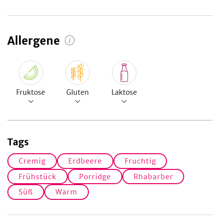
Allergene
Fruktose
Gluten
Laktose
Tags
Cremig
Erdbeere
Fruchtig
Frühstück
Porridge
Rhabarber
Süß
Warm