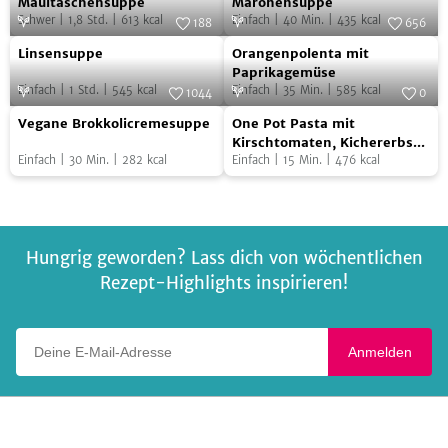
Maultaschensuppe
Maronensuppe
Schwer
|
1,8
Std.
|
613
kcal
Einfach
|
40
Min.
|
435
kcal
188
656
Linsensuppe
Orangenpolenta
Foto:
Frau S. verändert die Welt
Foto:
SevenCooks
Linsensuppe
Orangenpolenta mit
mit
Paprikagemüse
Einfach
|
1
Std.
|
545
kcal
Einfach
|
35
Min.
|
585
kcal
Paprikagemüse
1044
0
Vegane
One
Foto:
SevenCooks
Foto:
SevenCooks
Vegane Brokkolicremesuppe
One Pot Pasta mit
Brokkolicremesuppe
Pot
Kirschtomaten, Kichererbsen
Einfach
|
30
Min.
|
282
kcal
und Basilikum
Einfach
|
15
Min.
|
476
kcal
Pasta
mit
Kirschtomaten,
Kichererbsen
Hungrig geworden? Lass dich von wöchentlichen
und
Rezept-Highlights inspirieren!
Basilikum
Deine E-Mail-Adresse
Anmelden