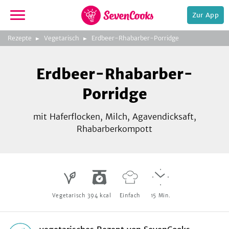
Zur App
zeigen
3
zur
Rezepte
Vegetarisch
Erdbeer-Rhabarber-Porridge
Bild
Startseite
Foto:
Foto:
Foto:
SevenCooks
SevenCooks
SevenCooks
Bild
2
Erdbeer-Rhabarber-
zeigen
Porridge
mit Haferflocken, Milch, Agavendicksaft,
Rhabarberkompott
e,
Vegetarisch
394
kcal
Einfach
15
Min.