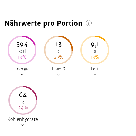
Diese Webseite verwendet Cookies
Nährwerte pro Portion
Details
Alle zulassen
394
13
9,1
kcal
g
g
19
%
27
%
13
%
Nur notwendige
Energie
Eiweiß
Fett
64
g
24
%
Kohlenhydrate