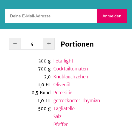
Deine E-Mail-Adresse
Anmelden
Portionen
300
g
Feta light
700
g
Cocktailtomaten
2,0
Knoblauchzehen
1,0
EL
Olivenöl
0,5
Bund
Petersilie
1,0
TL
getrockneter Thymian
500
g
Tagliatelle
Salz
Pfeffer