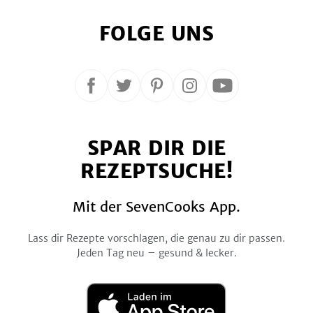
FOLGE UNS
Folge
Folge
Folge
Folge
Folge
uns
uns
uns
uns
uns
auf
auf
auf
auf
auf
SPAR DIR DIE
Facebook
Twitter
Pinterest
Instagram
YouTube
REZEPTSUCHE!
Mit der SevenCooks App.
Lass dir Rezepte vorschlagen, die genau zu dir passen.
Jeden Tag neu – gesund & lecker.
Laden
im