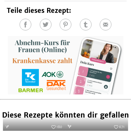
Teile dieses Rezept:
Auf
Auf
Auf
Auf
E-
Facebook
Twitter
Pinterest
Tumblr
Mail
teilen
teilen
teilen
teilen
Diese Rezepte könnten dir gefallen
180
671