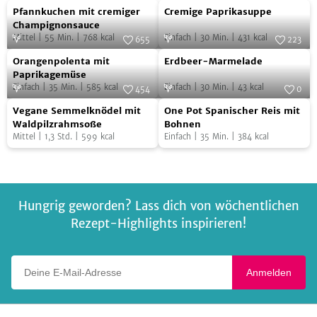
Pfannkuchen
Cremige
Foto:
SevenCooks
Foto:
SevenCooks
Pfannkuchen mit cremiger
Cremige Paprikasuppe
mit
Paprikasuppe
Champignonsauce
Mittel
|
55
Min.
|
768
kcal
Einfach
|
30
Min.
|
431
kcal
cremiger
655
223
Orangenpolenta
Erdbeer-
Champignonsauce
Foto:
SevenCooks
Foto:
SevenCooks
Orangenpolenta mit
Erdbeer-Marmelade
mit
Marmelade
Paprikagemüse
Einfach
|
35
Min.
|
585
kcal
Einfach
|
30
Min.
|
43
kcal
Paprikagemüse
454
0
Vegane
One
Foto:
SevenCooks
Foto:
SevenCooks
Vegane Semmelknödel mit
One Pot Spanischer Reis mit
Semmelknödel
Pot
Waldpilzrahmsoße
Bohnen
Mittel
|
1,3
Std.
|
599
kcal
Einfach
|
35
Min.
|
384
kcal
mit
Spanischer
Waldpilzrahmsoße
Reis
mit
Bohnen
Hungrig geworden? Lass dich von wöchentlichen
Rezept-Highlights inspirieren!
Deine E-Mail-Adresse
Anmelden