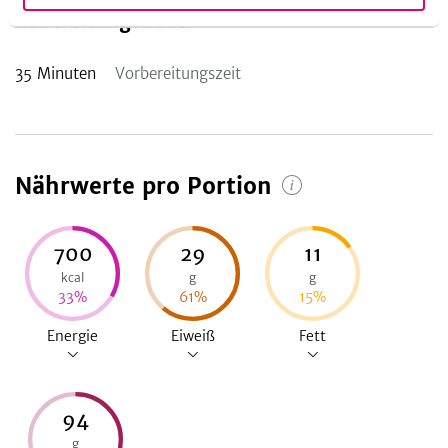
Zubereitungsdauer
35
Minuten
Vorbereitungszeit
Nährwerte pro Portion
700
29
11
kcal
g
g
33
%
61
%
15
%
Energie
Eiweiß
Fett
94
g