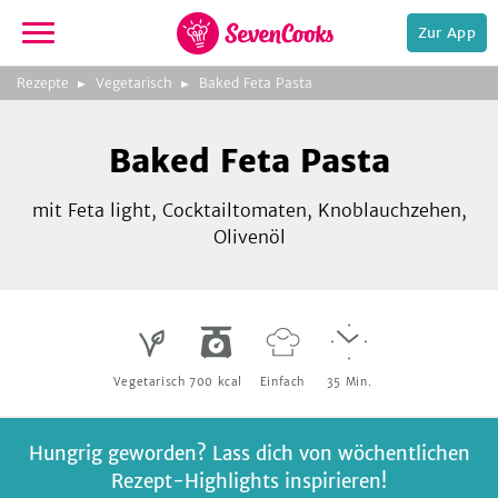
Zur App
zeigen
3
zur
Rezepte
Vegetarisch
Baked Feta Pasta
Bild
Startseite
Foto:
Foto:
Foto:
SevenCooks
SevenCooks
SevenCooks
Bild
2
Baked Feta Pasta
zeigen
mit Feta light, Cocktailtomaten, Knoblauchzehen,
Olivenöl
e,
Vegetarisch
700
kcal
Einfach
35
Min.
Hungrig geworden? Lass dich von wöchentlichen
Rezept-Highlights inspirieren!