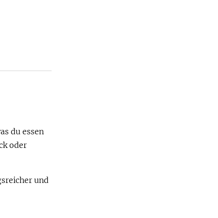
as du essen
ck oder
gsreicher und