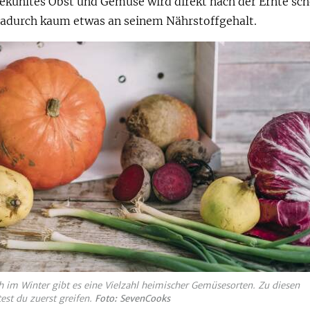
gekühltes Obst und Gemüse wird direkt nach der Ernte sc
 dadurch kaum etwas an seinem Nährstoffgehalt.
 im Winter gibt es eine Vielzahl heimischer Gemüsesorten. Zu diesen
test du zuerst greifen.
Foto: SevenCooks