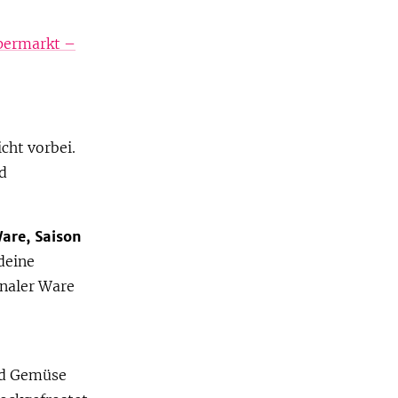
permarkt –
ht vorbei.
d
are, Saison
 deine
onaler Ware
nd Gemüse