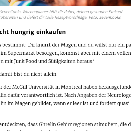
 SevenCooks Wochenplaner hilft dir dabei, deinen gesunden Einkauf
ubereiten und liefert dir tolle Rezeptvorschläge.
Foto: SevenCooks
icht hungrig einkaufen
 bestimmt: Dir knurrt der Magen und du willst nur ein p
n im Supermarkt besorgen, kommst aber mit einem vollen
n mit Junk Food und Süßigkeiten heraus?
damit bist du nicht allein!
r der McGill Universität in Montreal haben herausgefund
in dafür verantwortlich ist. Nach Angaben der Neurologe
in im Magen gebildet, wenn er leer ist und fordert quas
entdeckten, dass Ghrelin Gehirnregionen stimuliert, die