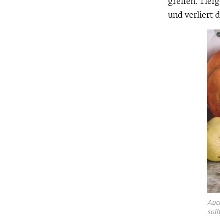
greifen. Tief
und verliert
Auch
soll