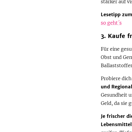
stärker auf v
Lesetipp zum
so geht´s
3. Kaufe f
Für eine ges
Obst und Gem
Ballaststoffe
Probiere dich
und Regional
Gesundheit u
Geld, da sie 
Je frischer d
Lebensmittel