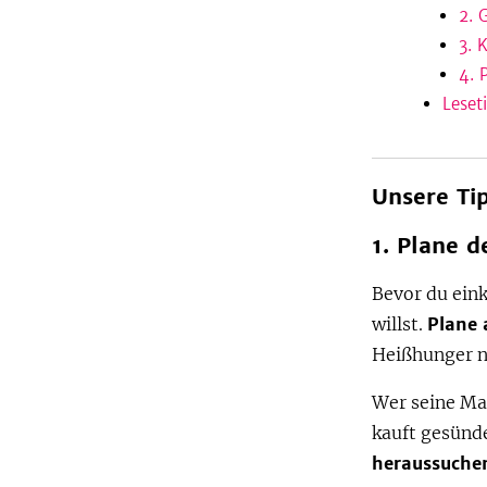
2. 
3. 
4. 
Leset
Unsere Ti
1. Plane d
Bevor du ein
willst.
Plane 
Heißhunger ni
Wer seine Ma
kauft gesünde
heraussuche