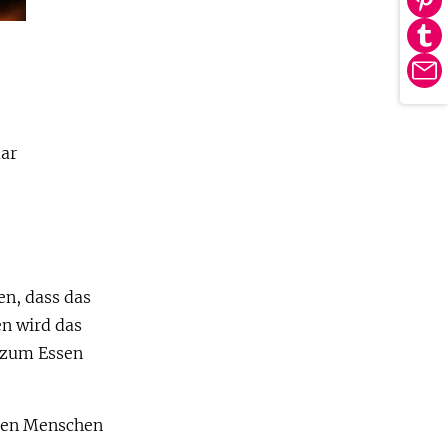
Au
tei
Pin
Au
tei
Tu
E-
tei
Ma
aar
en, dass das
n wird das
i zum Essen
 den Menschen