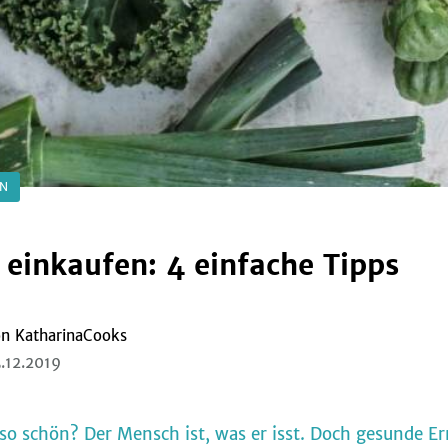
EN
einkaufen: 4 einfache Tipps
on
KatharinaCooks
.12.2019
 so schön? Der Mensch ist, was er isst. Doch gesunde E