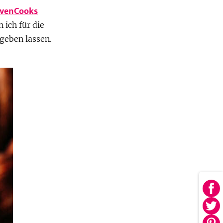
venCooks
 ich für die
geben lassen.
Au
Fa
Au
tei
Twi