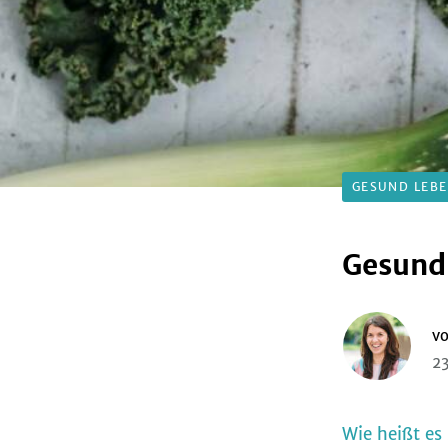
GESUND LEB
Gesund 
v
23
Wie heißt es