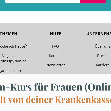
THEMEN
HILFE
UNTERNEH
oche ich heute?
FAQ
Über uns
Vegane
Kontakt
Presse
hrungspyramide
Newsletter
Karriere
gane Rezepte
arische Rezepte
© 2026 SevenCooks