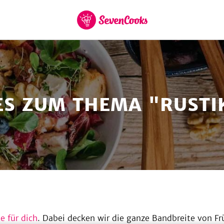
et Cookies
zur
Startseite
ES ZUM THEMA "RUSTI
e für dich
. Dabei decken wir die ganze Bandbreite von F