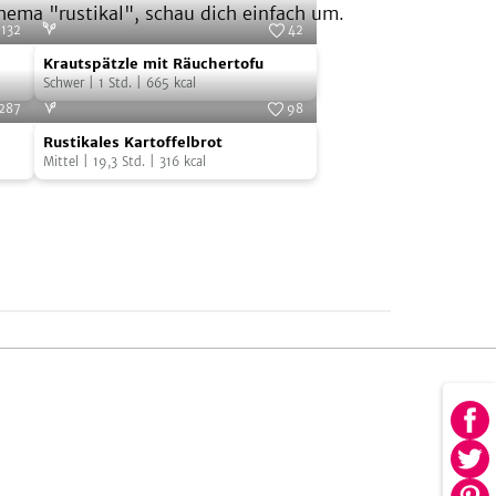
hema "rustikal", schau dich einfach um.
132
42
Krautspätzle
 vegan
Foto:
ab jetzt vegan
Krautspätzle mit Räuchertofu
mit
Schwer
|
1
Std.
|
665
kcal
Räuchertofu
287
98
Rustikales
Cooks
Foto:
SevenCooks
Rustikales Kartoffelbrot
Kartoffelbrot
Mittel
|
19,3
Std.
|
316
kcal
Au
Fa
Au
tei