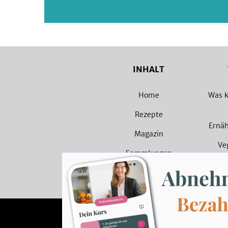
INHALT
Home
Was k
Rezepte
Ernä
Magazin
Ve
Sammlungen
Veget