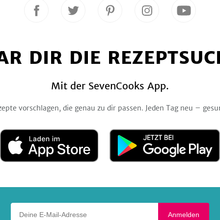
Folge
Folge
Folge
Folge
Folge
uns
uns
uns
uns
uns
auf
auf
auf
auf
auf
Facebook
Twitter
Pinterest
Instagram
YouTube
AR DIR DIE REZEPTSUC
Mit der SevenCooks App.
zepte vorschlagen, die genau zu dir passen. Jeden Tag neu – gesu
Laden
Jetzt
im
bei
App
Google
Store
Play
Deine E-Mail-Adresse
Anmelden