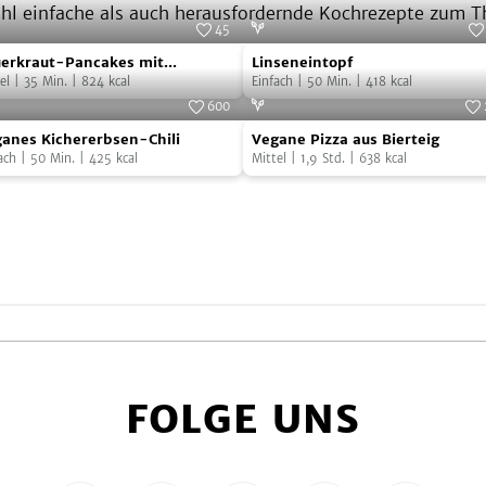
ohl einfache als auch herausfordernde Kochrezepte zum T
45
erkraut-
Linseneintopf
Foto:
Nadine Horn & Jörg Mayer
Foto:
ab jetzt
erkraut-Pancakes mit
Linseneintopf
cakes
zrahmsauce
el
|
35
Min.
|
824
kcal
Einfach
|
50
Min.
|
418
kcal
600
anes
Vegane
zrahmsauce
Foto:
SevenCooks
Foto:
Seven
anes Kichererbsen-Chili
Vegane Pizza aus Bierteig
hererbsen-
Pizza
ach
|
50
Min.
|
425
kcal
Mittel
|
1,9
Std.
|
638
kcal
i
aus
Bierteig
FOLGE UNS