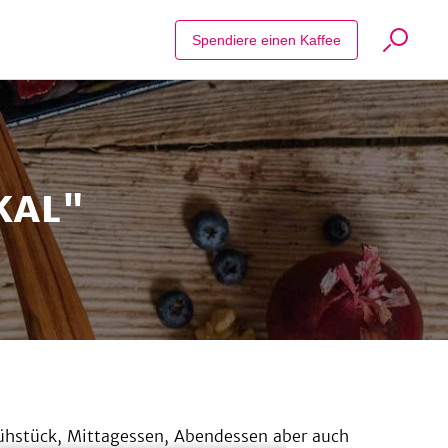
Suche Reze
Alle zulassen
Spendiere einen Kaffee
Nur notwendige
KAL"
rühstück, Mittagessen, Abendessen aber auch