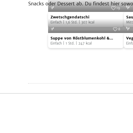
Snacks oder Dessert ab. Du findest hier sow
19
Zwetschgendatschi
Sau
Foto:
Cordula Flegel
Zwetschgendatschi
Sau
Pan
Einfach
|
1,6
Std.
|
307
kcal
Pil
Mitt
mit
8
Suppe
Veg
Pil
Foto:
Simon Bajada
Suppe von Röstblumenkohl &
Veg
von
Kic
Wacholder
Einfach
|
1
Std.
|
247
kcal
Einf
Röstblumenkohl
Chil
&
Wacholder