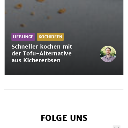
LIEBLINGE
KOCHIDEEN
Schneller kochen mit
der Tofu-Alternative
aus Kichererbsen
Schneller
kochen
mit
der
Tofu-
Alternative
FOLGE UNS
aus
Kichererbsen