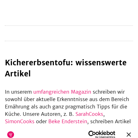
Kichererbsentofu
be
Kichererbsentofu: wissenswerte
Artikel
In unserem
umfangreichen Magazin
schreiben wir
sowohl über aktuelle Erkenntnisse aus dem Bereich
Ernährung als auch ganz pragmatisch Tipps für die
Küche. Unsere Autoren, z. B.
SarahCooks
,
SimonCooks
oder
Beke Enderstein
, schreiben Artikel
wie diese rund ums Thema "Kichererbsentofu".