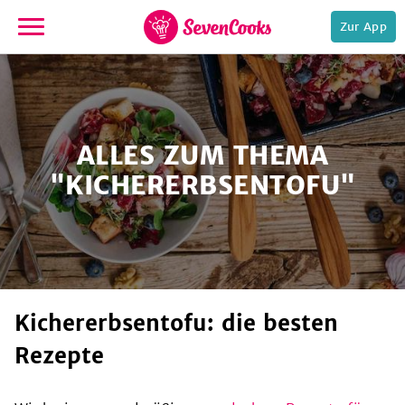
Zur App
zur
Startseite
ALLES ZUM THEMA
"KICHERERBSENTOFU"
e,
Kichererbsentofu: die besten
Rezepte