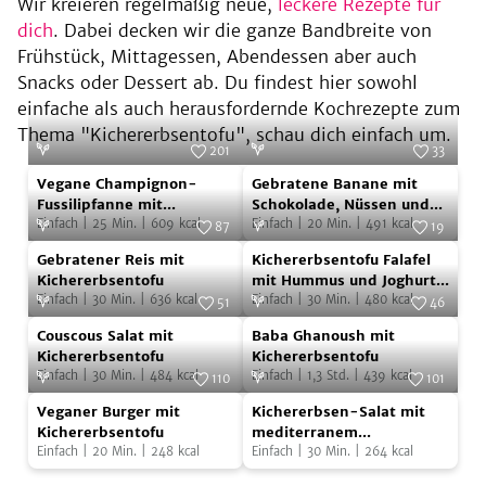
Wir kreieren regelmäßig neue,
leckere Rezepte für
dich
. Dabei decken wir die ganze Bandbreite von
Frühstück, Mittagessen, Abendessen aber auch
Snacks oder Dessert ab. Du findest hier sowohl
einfache als auch herausfordernde Kochrezepte zum
Thema "Kichererbsentofu", schau dich einfach um.
201
33
Vegane
Gebratene
Foto:
Zeevi
Foto:
Zeevi
Vegane Champignon-
Gebratene Banane mit
Champignon-
Banane
Fussilipfanne mit
Schokolade, Nüssen und
Kichererbsentofu
Einfach
|
25
Min.
|
609
kcal
Kichererbsentofu
Einfach
|
20
Min.
|
491
kcal
Fussilipfanne
mit
87
19
Gebratener
Kichererbsentofu
mit
Foto:
Zeevi
Schokolade,
Foto:
Zeevi
Gebratener Reis mit
Kichererbsentofu Falafel
Reis
Falafel
Kichererbsentofu
Nüssen
Kichererbsentofu
mit Hummus und Joghurt-
Einfach
|
30
Min.
|
636
kcal
Minze Dip
Einfach
|
30
Min.
|
480
kcal
mit
mit
51
46
und
Couscous
Baba
Kichererbsentofu
Foto:
Zeevi
Hummus
Foto:
Zeevi
Kichererbsentofu
Couscous Salat mit
Baba Ghanoush mit
Salat
Ghanoush
und
Kichererbsentofu
Kichererbsentofu
Einfach
|
30
Min.
|
484
kcal
Einfach
|
1,3
Std.
|
439
kcal
mit
mit
110
101
Joghurt-
Veganer
Kichererbsen-
Kichererbsentofu
Foto:
Zeevi
Kichererbsentofu
Foto:
Zeevi
Minze
Veganer Burger mit
Kichererbsen-Salat mit
Burger
Salat
Kichererbsentofu
mediterranem
Dip
Einfach
|
20
Min.
|
248
kcal
Kichererbsentofu
Einfach
|
30
Min.
|
264
kcal
mit
mit
Kichererbsentofu
mediterranem