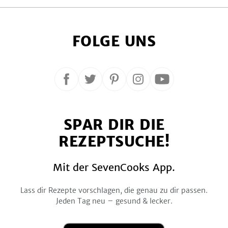
FOLGE UNS
Folge
Folge
Folge
Folge
Folge
uns
uns
uns
uns
uns
auf
auf
auf
auf
auf
SPAR DIR DIE
Facebook
Twitter
Pinterest
Instagram
YouTube
REZEPTSUCHE!
Mit der SevenCooks App.
Lass dir Rezepte vorschlagen, die genau zu dir passen.
Jeden Tag neu – gesund & lecker.