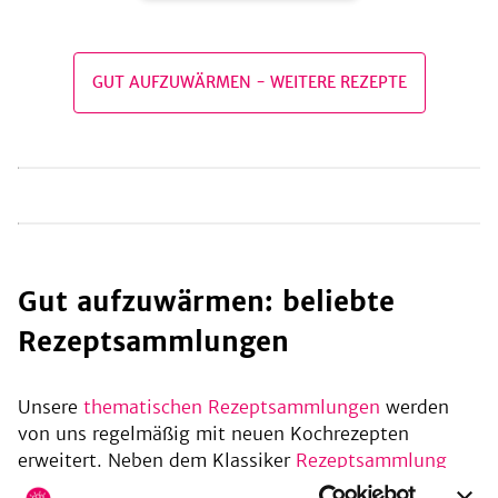
GUT AUFZUWÄRMEN
-
WEITERE REZEPTE
be
gut aufzuwärmen: beliebte
Rezeptsammlungen
Unsere
thematischen Rezeptsammlungen
werden
von uns regelmäßig mit neuen Kochrezepten
erweitert. Neben dem Klassiker
Rezeptsammlung
"Was koche ich heute"
sind diese Sammlungen ideal