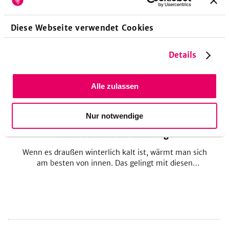
um neue, passende Rezepte rund um das Thema
"gut aufzuwärmen" zu entdecken und sich
Diese Webseite verwendet Cookies
inspirieren zu lassen.
Details
Alle zulassen
26
Nur notwendige
Heiße Gerichte für kalte Tage
Wenn es draußen winterlich kalt ist, wärmt man sich
am besten von innen. Das gelingt mit diesen
Rezepten lecker und abwechslungsreich.