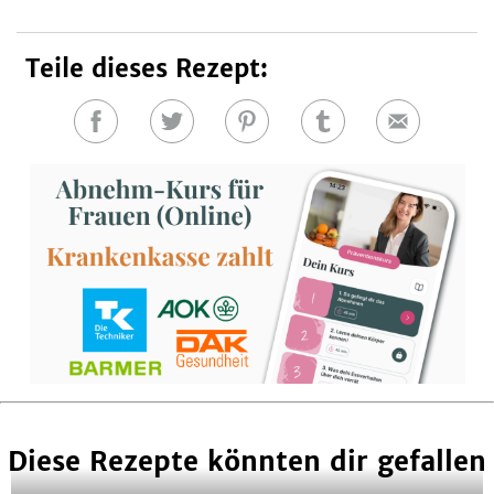
Teile dieses Rezept:
Auf
Auf
Auf
Auf
E-
Facebook
Twitter
Pinterest
Tumblr
Mail
teilen
teilen
teilen
teilen
Diese Rezepte könnten dir gefallen