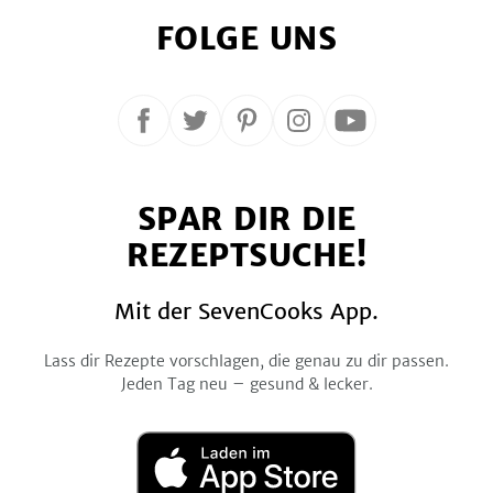
FOLGE UNS
Folge
Folge
Folge
Folge
Folge
uns
uns
uns
uns
uns
auf
auf
auf
auf
auf
SPAR DIR DIE
Facebook
Twitter
Pinterest
Instagram
YouTube
REZEPTSUCHE!
Mit der SevenCooks App.
Lass dir Rezepte vorschlagen, die genau zu dir passen.
Jeden Tag neu – gesund & lecker.
Laden
im