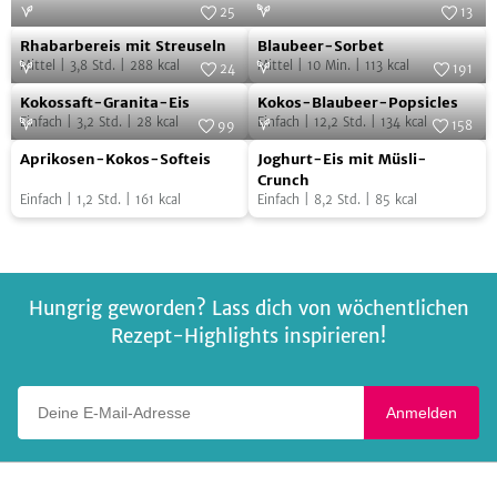
25
13
Rhabarbereis
Blaubeer-
Foto:
Linda Lomelino
Foto:
Keimling Naturkost
Rhabarbereis mit Streuseln
Blaubeer-Sorbet
mit
Sorbet
Mittel
|
3,8
Std.
|
288
kcal
Mittel
|
10
Min.
|
113
kcal
24
191
Streuseln
Kokossaft-
Kokos-
Foto:
SevenCooks
Foto:
Coconut Business GmbH
Kokossaft-Granita-Eis
Kokos-Blaubeer-Popsicles
Granita-
Blaubeer-
Einfach
|
3,2
Std.
|
28
kcal
Einfach
|
12,2
Std.
|
134
kcal
99
158
Eis
Popsicles
Aprikosen-
Joghurt-
Foto:
SevenCooks
Foto:
SevenCooks
Aprikosen-Kokos-Softeis
Joghurt-Eis mit Müsli-
Kokos-
Eis
Crunch
Einfach
|
1,2
Std.
|
161
kcal
Einfach
|
8,2
Std.
|
85
kcal
Softeis
mit
Müsli-
Crunch
Hungrig geworden? Lass dich von wöchentlichen
Rezept-Highlights inspirieren!
Deine E-Mail-Adresse
Anmelden