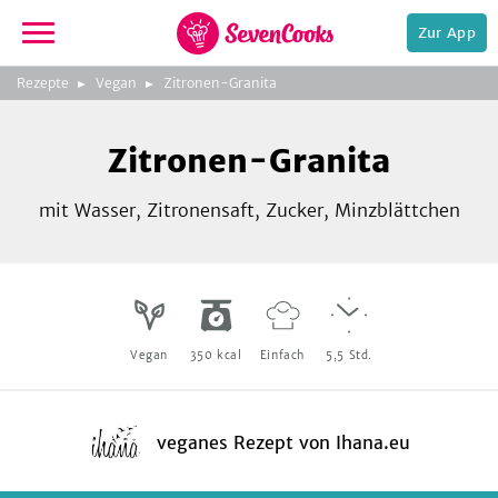
Zur App
zur
Rezepte
Vegan
Zitronen-Granita
Startseite
Foto:
Tanja Hauser
Zitronen-Granita
mit Wasser, Zitronensaft, Zucker, Minzblättchen
e,
Vegan
350
kcal
Einfach
5,5
Std.
veganes Rezept
von
Ihana.eu