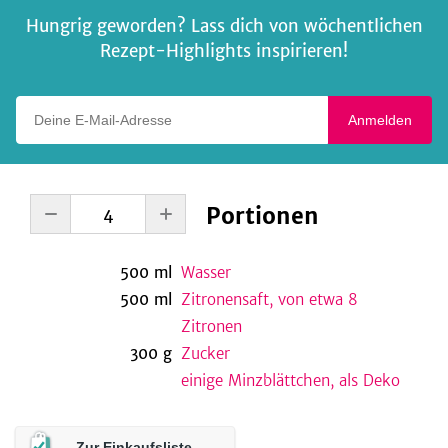
Hungrig geworden? Lass dich von wöchentlichen
Rezept-Highlights inspirieren!
Deine E-Mail-Adresse
Anmelden
Portionen
500
ml
Wasser
500
ml
Zitronensaft, von etwa 8
Zitronen
300
g
Zucker
einige Minzblättchen, als Deko
Zur Einkaufsliste