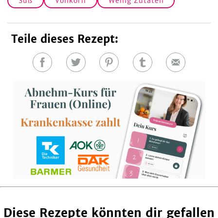
Süß
Vollkorn
Wenig Zutaten
Teile dieses Rezept:
Auf
Auf
Auf
Auf
E-
Facebook
Twitter
Pinterest
Tumblr
Mail
teilen
teilen
teilen
teilen
Diese Rezepte könnten dir gefallen