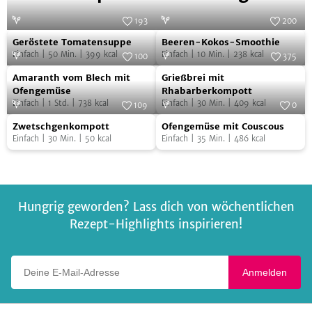
193
200
Geröstete
Beeren-
Foto:
SevenCooks
Foto:
SevenCooks
Geröstete Tomatensuppe
Beeren-Kokos-Smoothie
Tomatensuppe
Kokos-
Einfach
|
50
Min.
|
399
kcal
Einfach
|
10
Min.
|
238
kcal
100
375
Smoothie
Amaranth
Grießbrei
Foto:
SevenCooks
Foto:
SevenCooks
Amaranth vom Blech mit
Grießbrei mit
vom
mit
Ofengemüse
Rhabarberkompott
Einfach
|
1
Std.
|
738
kcal
Einfach
|
30
Min.
|
409
kcal
Blech
Rhabarberkompott
109
0
Zwetschgenkompott
Ofengemüse
mit
Foto:
SevenCooks
Foto:
SevenCooks
Zwetschgenkompott
Ofengemüse mit Couscous
mit
Ofengemüse
Einfach
|
30
Min.
|
50
kcal
Einfach
|
35
Min.
|
486
kcal
Couscous
Hungrig geworden? Lass dich von wöchentlichen
Rezept-Highlights inspirieren!
Deine E-Mail-Adresse
Anmelden