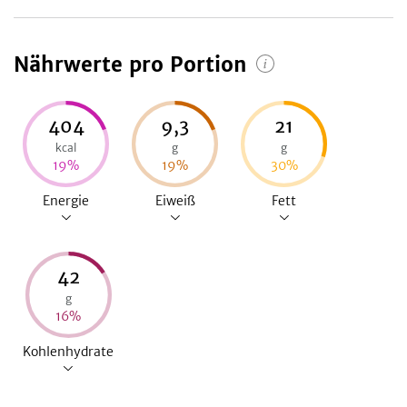
Nährwerte pro Portion
404
9,3
21
kcal
g
g
19
%
19
%
30
%
Energie
Eiweiß
Fett
42
g
16
%
Kohlenhydrate