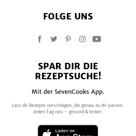
FOLGE UNS
Folge
Folge
Folge
Folge
Folge
uns
uns
uns
uns
uns
auf
auf
auf
auf
auf
SPAR DIR DIE
Facebook
Twitter
Pinterest
Instagram
YouTube
REZEPTSUCHE!
Mit der SevenCooks App.
Lass dir Rezepte vorschlagen, die genau zu dir passen.
Jeden Tag neu – gesund & lecker.
Laden
im