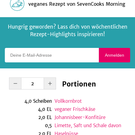
veganes Rezept
von
SevenCooks Morning
Hungrig geworden? Lass dich von wöchentlichen
Rezept-Highlights inspirieren!
Deine E-Mail-Adresse
Anmelden
Portionen
4,0
Scheiben
Vollkornbrot
4,0
EL
veganer Frischkäse
2,0
EL
Johannisbeer-Konfitüre
0,5
Limette, Saft und Schale davon
2,0
EL
Haselnüsse