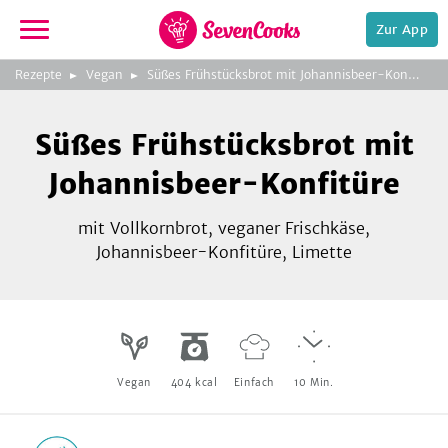
Zur App
zeigen
3
zur
Rezepte
Vegan
Süßes Frühstücksbrot mit Johannisbeer-Konfitüre
Bild
Startseite
Foto:
Foto:
Foto:
SevenCooks
SevenCooks
SevenCooks
Bild
2
Süßes Frühstücksbrot mit
zeigen
Johannisbeer-Konfitüre
mit Vollkornbrot, veganer Frischkäse,
Johannisbeer-Konfitüre, Limette
e,
Vegan
404
kcal
Einfach
10
Min.