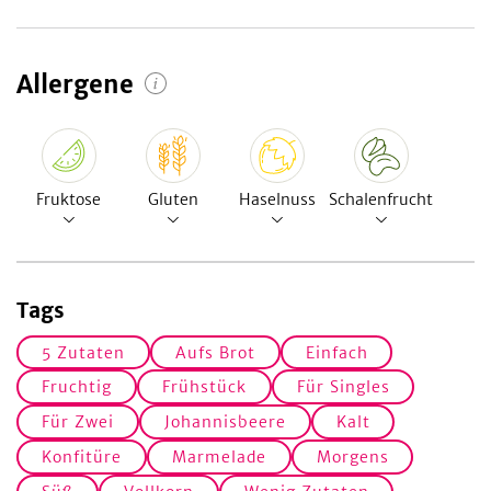
Allergene
Fruktose
Gluten
Haselnuss
Schalenfrucht
Tags
5 Zutaten
Aufs Brot
Einfach
Fruchtig
Frühstück
Für Singles
Für Zwei
Johannisbeere
Kalt
Konfitüre
Marmelade
Morgens