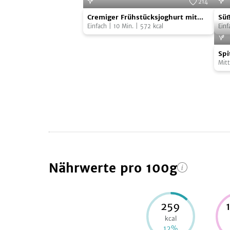
214
Cremiger
Süß
Foto:
SevenCooks
Cremiger Frühstücksjoghurt mit
Süß
Frühstücksjoghurt
Frü
Johannisbeer-Konfitüre
Einfach
|
10
Min.
|
572
kcal
Joh
Einf
mit
mit
Spi
Johannisbeer-
Joh
Sp
Konfitüre
Kon
Mitt
Nährwerte
pro 100g
259
kcal
12
%