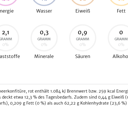
nergie
Wasser
Eiweiß
Fett
2,1
0,3
0,9
0
GRAMM
GRAMM
GRAMM
GRAMM
0
%
0
%
0
%
0
%
aststoffe
Minerale
Säuren
Alkoho
eerkonfitüre, rot
enthält
1.084
kJ
Brennwert bzw.
259
kcal
Energi
s deckt etwa
12,3
% des Tagesbedarfs. Zudem sind
0,44
g Eiweiß (
rfs),
0,209
g Fett (
0
%) als auch
62,22
g Kohlenhydrate (
23,6
%) 