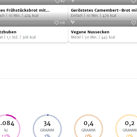
82
es
Geröstetes
Foto:
SevenCooks
Foto:
Seven
es Frühstücksbrot mit
Geröstetes Camembert-Brot mi
hstücksbrot
Camembert-
annisbeer-Konfitüre
ach
|
10
Min.
|
404
kcal
Johannisbeer-Konfitüre
Einfach
|
10
Min.
|
476
kcal
Brot
116
tzbuben
Vegane
annisbeer-
mit
Foto:
SevenCooks
Foto:
Seven
itzbuben
Vegane Nussecken
Nussecken
fitüre
Johannisbeer-
el
|
1,1
Std.
|
308
kcal
Mittel
|
50
Min.
|
445
kcal
Konfitüre
1.084
34
0,4
0,2
kJ
GRAMM
GRAMM
GRAMM
12
%
1
%
0
%
0
%