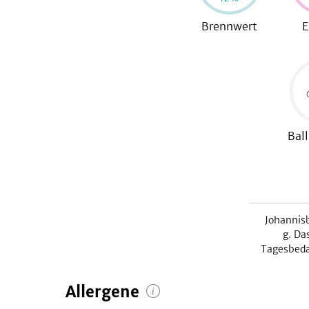
Brennwert
E
Ball
Johannisb
g. Da
Tagesbeda
Allergene