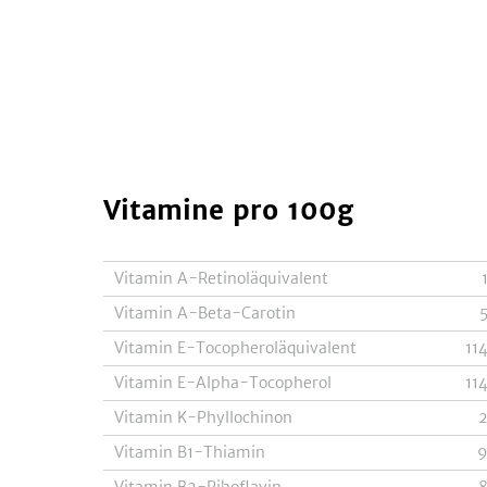
Vitamine
pro 100g
Vitamin A-Retinoläquivalent
Vitamin A-Beta-Carotin
Vitamin E-Tocopheroläquivalent
11
Vitamin E-Alpha-Tocopherol
11
Vitamin K-Phyllochinon
Vitamin B1-Thiamin