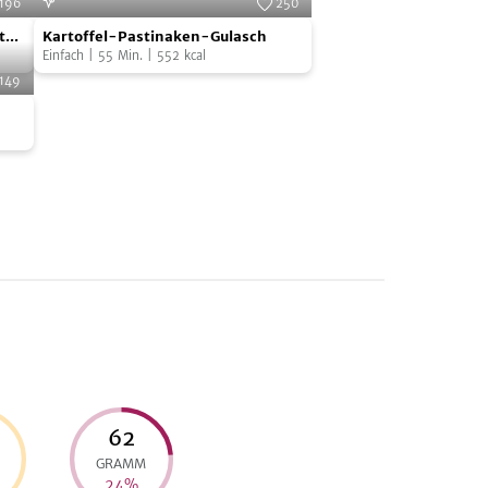
196
250
Kartoffel-
Cooks
Foto:
SevenCooks
t
Kartoffel-Pastinaken-Gulasch
Pastinaken-
Einfach
|
55
Min.
|
552
kcal
Gulasch
149
Cooks
62
GRAMM
24
%