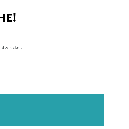
HE!
nd & lecker.