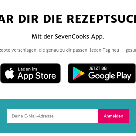
uns
uns
uns
uns
uns
auf
auf
auf
auf
auf
Facebook
Twitter
Pinterest
Instagram
YouTube
AR DIR DIE REZEPTSUC
Mit der SevenCooks App.
zepte vorschlagen, die genau zu dir passen. Jeden Tag neu – gesu
Laden
Jetzt
im
bei
App
Google
Store
Play
Deine E-Mail-Adresse
Anmelden