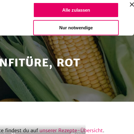
Suche Reze
Alle zulassen
Spendiere einen Kaffee
Nur notwendige
NFITÜRE, ROT
e findest du auf
unserer Rezepte-Übersicht
.