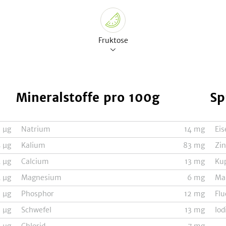
Fruktose
Mineralstoffe
pro 100g
Sp
1
µg
Natrium
14
mg
Eis
5
µg
Kalium
83
mg
Zi
4
µg
Calcium
13
mg
Ku
4
µg
Magnesium
6
mg
Ma
2
µg
Phosphor
12
mg
Flu
9
µg
Schwefel
13
mg
Iod