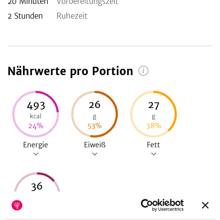
20
Minuten
Vorbereitungszeit
2
Stunden
Ruhezeit
Nährwerte pro Portion
493
26
27
kcal
g
g
24
%
53
%
38
%
Energie
Eiweiß
Fett
36
g
14
%