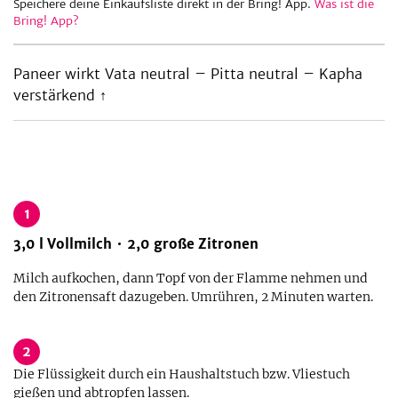
Speichere deine Einkaufsliste direkt in der Bring! App.
Was ist die
Bring! App?
be
Paneer wirkt Vata neutral – Pitta neutral – Kapha
verstärkend ↑
1
3,0
l
Vollmilch
2,0
große
Zitronen
Milch aufkochen, dann Topf von der Flamme nehmen und
den Zitronensaft dazugeben. Umrühren, 2 Minuten warten.
2
Die Flüssigkeit durch ein Haushaltstuch bzw. Vliestuch
gießen und abtropfen lassen.