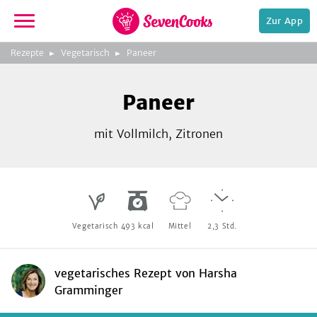
Zur App
zur
Rezepte
Vegetarisch
Paneer
Startseite
Foto:
iStock.com/liubomirt
Paneer
mit Vollmilch, Zitronen
e,
Vegetarisch
493
kcal
Mittel
2,3
Std.
vegetarisches Rezept
von
Harsha
Gramminger