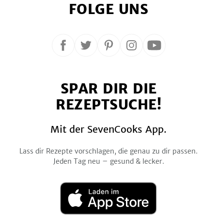
FOLGE UNS
Folge
Folge
Folge
Folge
Folge
uns
uns
uns
uns
uns
auf
auf
auf
auf
auf
SPAR DIR DIE
Facebook
Twitter
Pinterest
Instagram
YouTube
REZEPTSUCHE!
Mit der SevenCooks App.
Lass dir Rezepte vorschlagen, die genau zu dir passen.
Jeden Tag neu – gesund & lecker.
Laden
im
App