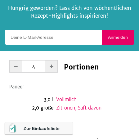
Hungrig geworden? Lass dich von wöchentlichen
Rezept-Highlights inspirieren!
Deine E-Mail-Adresse
Anmelden
Portionen
Paneer
3,0
l
Vollmilch
2,0
große
Zitronen, Saft davon
Zur Einkaufsliste