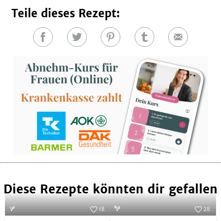
Teile dieses Rezept:
Auf
Auf
Auf
Auf
E-
Facebook
Twitter
Pinterest
Tumblr
Mail
teilen
teilen
teilen
teilen
Diese Rezepte könnten dir gefallen
18
28
Foto:
Harsha Gramminger
Foto:
iStock.com/ramesh1502