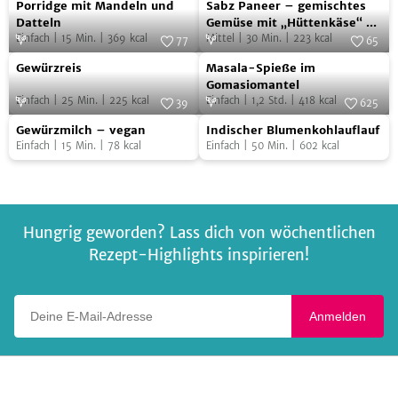
Porridge
Sabz
Porridge mit Mandeln und
Sabz Paneer – gemischtes
mit
Paneer
Datteln
Gemüse mit „Hüttenkäse“ –
Einfach
|
15
Min.
|
369
kcal
vegan
Mittel
|
30
Min.
|
223
kcal
Mandeln
–
77
65
Gewürzreis
Masala-
und
Foto:
SevenCooks
gemischtes
Foto:
SevenCooks
Gewürzreis
Masala-Spieße im
Spieße
Datteln
Gemüse
Gomasiomantel
Einfach
|
25
Min.
|
225
kcal
Einfach
|
1,2
Std.
|
418
kcal
im
39
625
mit
Gewürzmilch
Indischer
Foto:
iStock.com/Zoryanchik
Gomasiomantel
Foto:
SevenCooks
„Hüttenkäse“
Gewürzmilch – vegan
Indischer Blumenkohlauflauf
–
Blumenkohlauflauf
Einfach
|
15
Min.
|
78
kcal
Einfach
|
50
Min.
|
602
kcal
–
vegan
vegan
Hungrig geworden? Lass dich von wöchentlichen
Rezept-Highlights inspirieren!
Deine E-Mail-Adresse
Anmelden