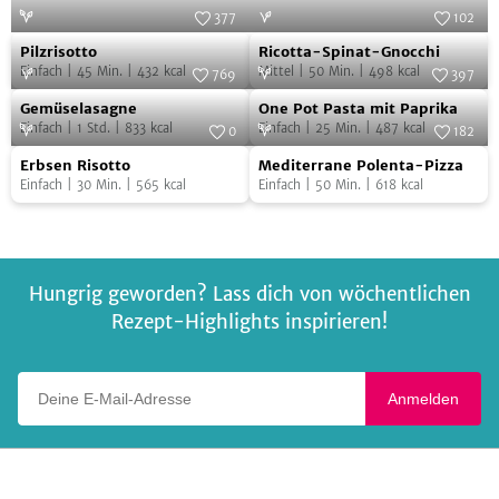
377
102
Pilzrisotto
Ricotta-
Foto:
SevenCooks
Foto:
Eising Studio Food Photo &
Pilzrisotto
Ricotta-Spinat-Gnocchi
Video
Spinat-
Einfach
|
45
Min.
|
432
kcal
Mittel
|
50
Min.
|
498
kcal
769
397
Gnocchi
Gemüselasagne
One
Foto:
SevenCooks
Foto:
Spaichinger
Gemüselasagne
One Pot Pasta mit Paprika
Nudelmacher/Spaichingen
Pot
Einfach
|
1
Std.
|
833
kcal
Einfach
|
25
Min.
|
487
kcal
0
182
Pasta
Erbsen
Mediterrane
Foto:
SevenCooks
Foto:
SevenCooks
Erbsen Risotto
Mediterrane Polenta-Pizza
mit
Risotto
Polenta-
Einfach
|
30
Min.
|
565
kcal
Einfach
|
50
Min.
|
618
kcal
Paprika
Pizza
Hungrig geworden? Lass dich von wöchentlichen
Rezept-Highlights inspirieren!
Deine E-Mail-Adresse
Anmelden