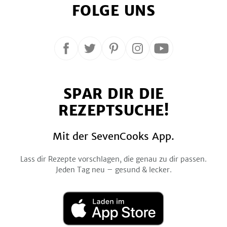
FOLGE UNS
Folge
Folge
Folge
Folge
Folge
uns
uns
uns
uns
uns
auf
auf
auf
auf
auf
SPAR DIR DIE
Facebook
Twitter
Pinterest
Instagram
YouTube
REZEPTSUCHE!
Mit der SevenCooks App.
Lass dir Rezepte vorschlagen, die genau zu dir passen.
Jeden Tag neu – gesund & lecker.
Laden
im
App