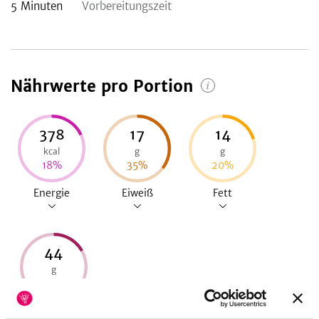
5
Minuten
Vorbereitungszeit
Nährwerte pro Portion
378
17
14
kcal
g
g
18
%
35
%
20
%
Energie
Eiweiß
Fett
44
g
17
%
Kohlenhydrate