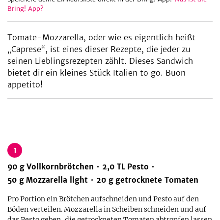
Bring! App?
Tomate-Mozzarella, oder wie es eigentlich heißt
be
„Caprese“, ist eines dieser Rezepte, die jeder zu
seinen Lieblingsrezepten zählt. Dieses Sandwich
bietet dir ein kleines Stück Italien to go. Buon
appetito!
1
90
g
Vollkornbrötchen
2,0
TL
Pesto
50
g
Mozzarella light
20
g
getrocknete Tomaten
Pro Portion ein Brötchen aufschneiden und Pesto auf den
Böden verteilen. Mozzarella in Scheiben schneiden und auf
das Pesto geben, die getrockneten Tomaten abtropfen lassen