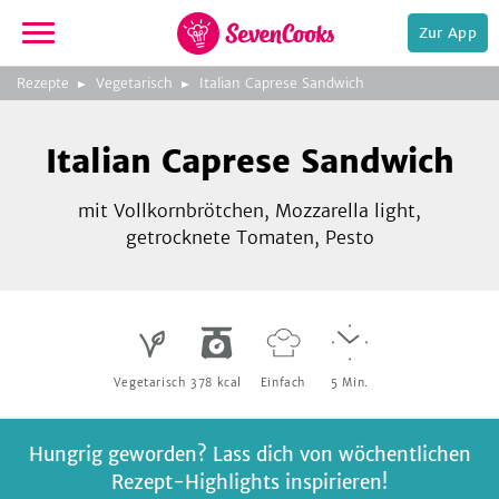
Zur App
zeigen
3
zur
Rezepte
Vegetarisch
Italian Caprese Sandwich
Bild
Startseite
Foto:
Foto:
Foto:
SevenCooks
SevenCooks
SevenCooks
Bild
2
Italian Caprese Sandwich
zeigen
mit Vollkornbrötchen, Mozzarella light,
getrocknete Tomaten, Pesto
e,
Vegetarisch
378
kcal
Einfach
5
Min.
Hungrig geworden? Lass dich von wöchentlichen
Rezept-Highlights inspirieren!