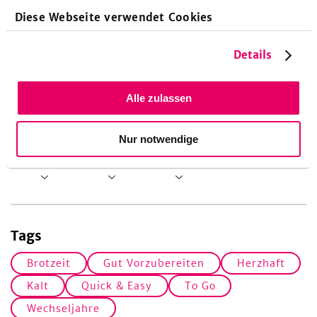
Diese Webseite verwendet Cookies
Details
Allergene
Alle zulassen
Nur notwendige
Fruktose
Gluten
Laktose
Tags
Brotzeit
Gut Vorzubereiten
Herzhaft
Kalt
Quick & Easy
To Go
Wechseljahre