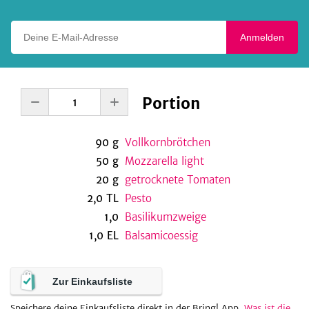
Deine E-Mail-Adresse
Anmelden
Portion
90
g
Vollkornbrötchen
50
g
Mozzarella light
20
g
getrocknete Tomaten
2,0
TL
Pesto
1,0
Basilikumzweige
1,0
EL
Balsamicoessig
Zur Einkaufsliste
Speichere deine Einkaufsliste direkt in der Bring! App.
Was ist die