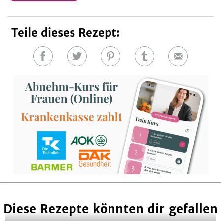
Teile dieses Rezept:
Auf
Auf
Auf
Auf
E-
Facebook
Twitter
Pinterest
Tumblr
Mail
teilen
teilen
teilen
teilen
Diese Rezepte könnten dir gefallen