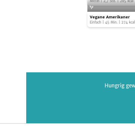
Mittel
|
2,7
Std.
|
285
kcal
Vegane
Foto:
Z
Vegane Amerikaner
Amerikaner
Einfach
|
45
Min.
|
274
kcal
Hungrig gew