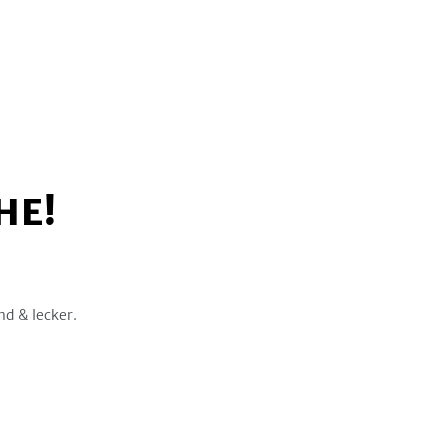
HE!
nd & lecker.