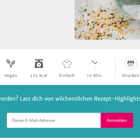
Drucken
Vegan
223
kcal
Einfach
10
Min.
orden? Lass dich von wöchentlichen Rezept-Highlights 
Deine E-Mail-Adresse
Anmelden