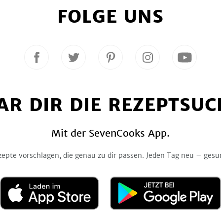
FOLGE UNS
Folge
Folge
Folge
Folge
Folge
uns
uns
uns
uns
uns
auf
auf
auf
auf
auf
Facebook
Twitter
Pinterest
Instagram
YouTube
AR DIR DIE REZEPTSUC
Mit der SevenCooks App.
zepte vorschlagen, die genau zu dir passen. Jeden Tag neu – gesu
Laden
Jetzt
im
bei
App
Google
Store
Play