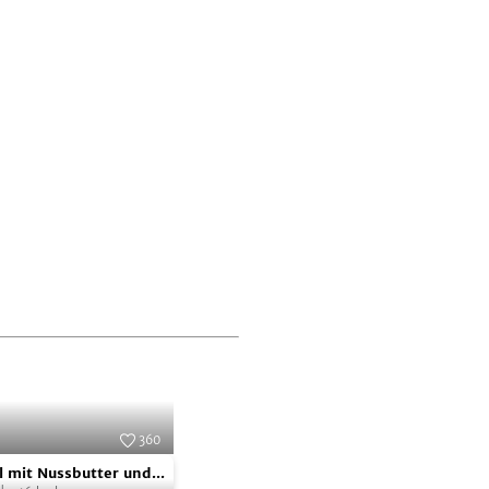
360
Foto:
SevenCooks
 mit Nussbutter und