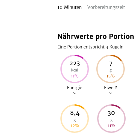
10
Minuten
Vorbereitungszeit
Nährwerte pro Portio
Eine Portion entspricht 3
Kugeln
223
7
kcal
g
11
%
15
%
Energie
Eiweiß
8,4
30
g
g
12
%
11
%