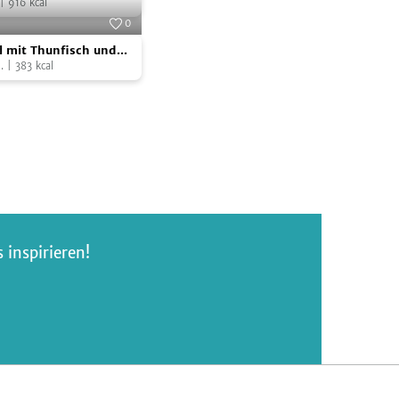
|
916
kcal
0
l
Foto:
SevenCooks
l mit Thunfisch und
.
|
383
kcal
inspirieren!