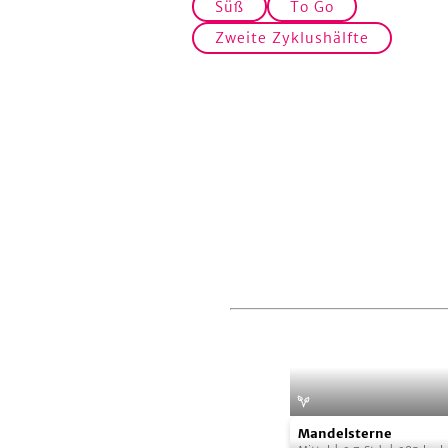
Süß
To Go
Zweite Zyklushälfte
Mandelsterne
Mandelsterne