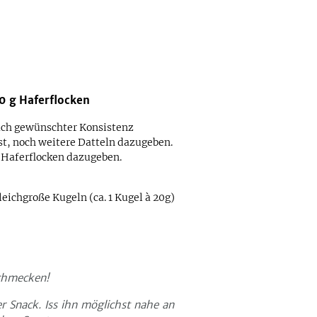
0
g
Haferflocken
nach gewünschter Konsistenz
st, noch weitere Datteln dazugeben.
 Haferflocken dazugeben.
ichgroße Kugeln (ca. 1 Kugel à 20g)
schmecken!
er Snack. Iss ihn möglichst nahe an