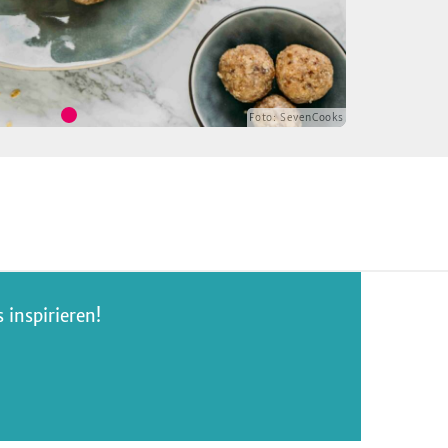
Foto:
SevenCooks
inspirieren!