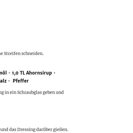
e Streifen schneiden.
möl
1,0
TL
Ahornsirup
alz
Pfeffer
ng in ein Schraubglas geben und
 und das Dressing darüber gießen.