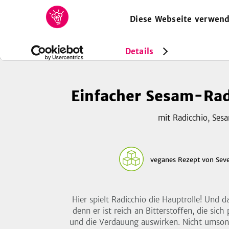
Diese Webseite verwend
HOME
REZEPTE
SAMMLUNGEN
MAGAZIN
Rezepte
Vegan
Einfacher Sesam-Radicchio-Salat
Details
Einfacher Sesam-Rad
mit Radicchio, Ses
veganes Rezept
von
Sev
Hier spielt Radicchio die Hauptrolle! Und 
denn er ist reich an Bitterstoffen, die sich
und die Verdauung auswirken. Nicht umson