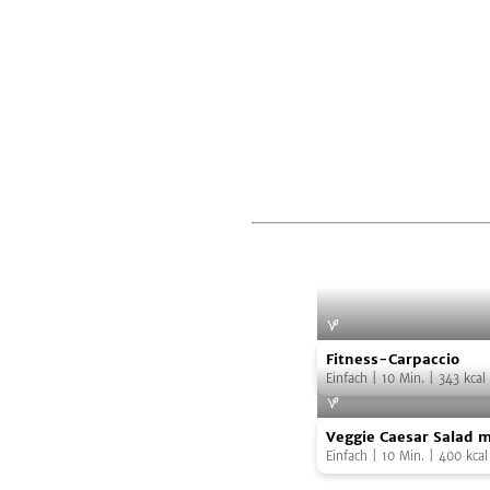
Fitness-
Foto:
Zott - Di
Fitness-Carpaccio
Carpaccio
Einfach
|
10
Min.
|
343
kcal
Veggie
Veggie Caesar Salad m
Caesar
Kichererbsen
Einfach
|
10
Min.
|
400
kcal
Salad