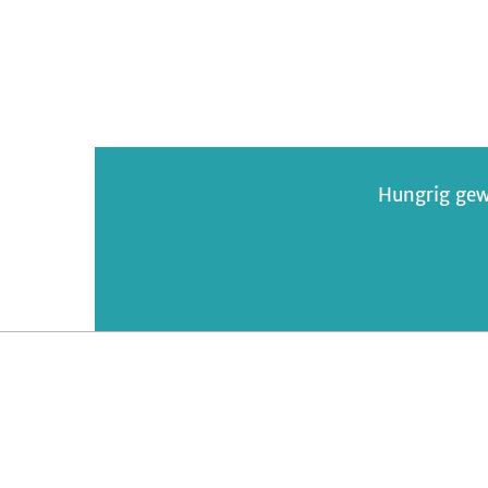
mit
Kichererbsen
Hungrig gew