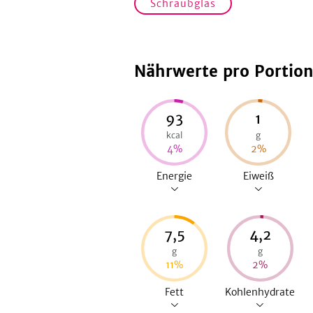
Schraubglas
Nährwerte pro Portio
93
1
kcal
g
4
%
2
%
Energie
Eiweiß
7,5
4,2
g
g
11
%
2
%
Fett
Kohlenhydrate