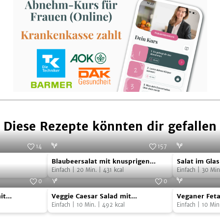
Diese Rezepte könnten dir gefallen
14
157
Blaubeersalat
Salat
e Genuss-Molkerei
Foto:
SevenCooks
Blaubeersalat mit knusprigen
Salat im Glas
mit
im
Tempehstreifen
Einfach
|
20
Min.
|
431
kcal
Einfach
|
30
Min
knusprigen
Glas
0
0
Veggie
Veganer
Tempehstreifen
Foto:
SevenCooks
Foto:
SevenCooks
it
Veggie Caesar Salad mit
Veganer Feta
Caesar
Feta
Kichererbsen
Einfach
|
10
Min.
|
492
kcal
Einfach
|
10
Min
Salad
aus