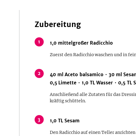
Zubereitung
1
1,0
mittelgroßer
Radicchio
Zuerst den Radicchio waschen und in fein
2
40
ml
Aceto balsamico
30
ml
Sesa
0,5
Limette
1,0
TL
Wasser
0,5
TL
S
Anschließend alle Zutaten für das Dressi
kräftig schütteln.
3
1,0
TL
Sesam
Den Radicchio auf einen Teller anrichten