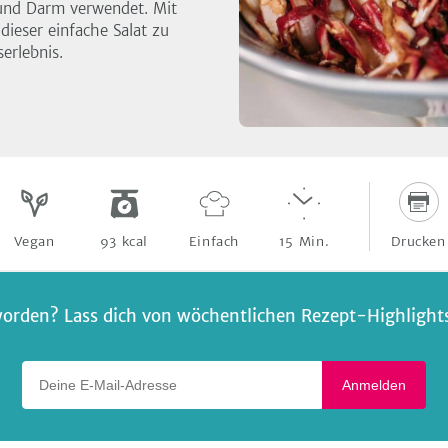
 und Darm verwendet. Mit
ieser einfache Salat zu
rlebnis.
Drucken
Vegan
93
kcal
Einfach
15
Min.
orden? Lass dich von wöchentlichen Rezept-Highlights 
Deine E-Mail-Adresse
Anmelden