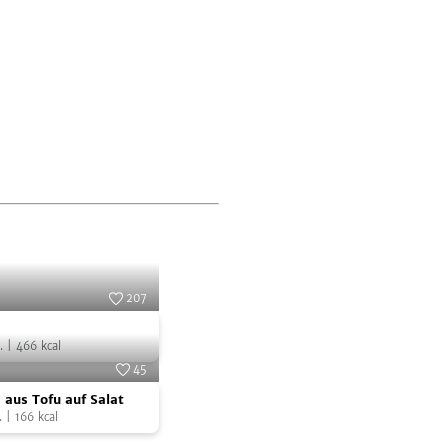
207
Foto:
SevenCooks
.
|
466
kcal
45
Foto:
Berief
 aus Tofu auf Salat
.
|
166
kcal