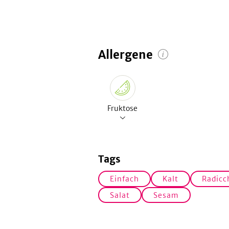
Allergene
Fruktose
Tags
Einfach
Kalt
Radicc
Salat
Sesam