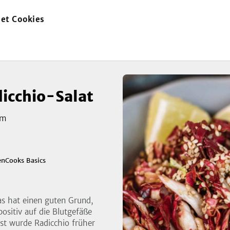
et Cookies
zur
Startseite
icchio-Salat
am
zeigen
enCooks Basics
3
Bild
das hat einen guten Grund,
 positiv auf die Blutgefäße
st wurde Radicchio früher