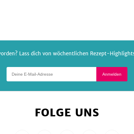
mit
Tofu
Kichererbsen
auf
Salat
orden? Lass dich von wöchentlichen Rezept-Highlights 
Deine E-Mail-Adresse
Anmelden
FOLGE UNS